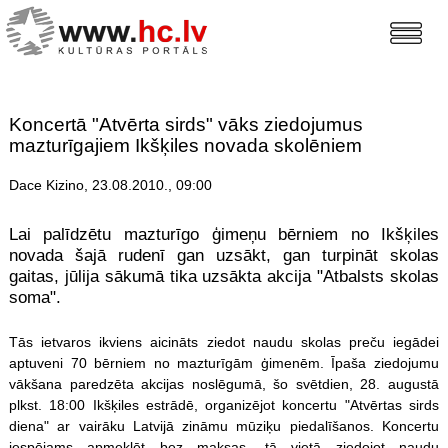
Koncertā "Atvērta sirds" vāks ziedojumus
mazturīgajiem Ikšķiles novada skolēniem
Dace Kizino, 23.08.2010., 09:00
Lai palīdzētu mazturīgo ģimeņu bērniem no Ikšķiles
novada šajā rudenī gan uzsākt, gan turpināt skolas
gaitas, jūlija sākumā tika uzsākta akcija "Atbalsts skolas
soma".
Tās ietvaros ikviens aicināts ziedot naudu skolas preču iegādei
aptuveni 70 bērniem no mazturīgām ģimenēm. Īpaša ziedojumu
vākšana paredzēta akcijas noslēgumā, šo svētdien, 28. augustā
plkst. 18:00 Ikšķiles estrādē, organizējot koncertu "Atvērtas sirds
diena" ar vairāku Latvijā zināmu mūziķu piedalīšanos. Koncertu
iespējams apmeklēt bez maksas, tā vietā ziedojot naudu