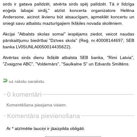
sirds ir gatava palīdzēt, atvērta sirds spēj palīdzēt. Tā ir līdzīga
eņģeļa labajai sirdij," atzīst koncerta organizatore Helēna
Andersone, aicinot ikvienu būt atsaucīgam, apmeklēt koncertu un
sniegt savu atbalstu mazturīgajiem Ikšķiles novada skolēniem.
Akcijai "Atbalsts skolas somai" iespējams ziedot, veicot naudas
pārskaitījumu biedrībai "Dzīves skola" (Reģ. nr.40008144697; SEB
banka LV05UNLA0050014435622).
Atvērtas sirds dienu Ikšķilē atbalsta SEB banka, "Rimi Latvia",
"Zvaigzne ABC", "Voldemārs", "Saulkalne S" un Edvards Smiltēns.
uz rakstu sarakstu
0 komentāri
Komentēšana pieejama visiem.
Komentāra pievienošana
Ar * atzīmētie lauciņi ir jāaizpilda obligāti.