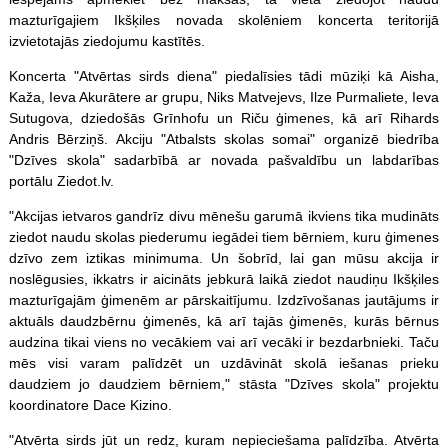
mazturīgajiem Ikšķiles novada skolēniem koncerta teritorijā
izvietotajās ziedojumu kastītēs.
Koncerta "Atvērtas sirds diena" piedalīsies tādi mūziķi kā Aisha,
Kaža, Ieva Akurātere ar grupu, Niks Matvejevs, Ilze Purmaliete, Ieva
Sutugova, dziedošās Grīnhofu un Riču ģimenes, kā arī Rihards
Andris Bērziņš. Akciju "Atbalsts skolas somai" organizē biedrība
"Dzīves skola" sadarbībā ar novada pašvaldību un labdarības
portālu Ziedot.lv.
"Akcijas ietvaros gandrīz divu mēnešu garumā ikviens tika mudināts
ziedot naudu skolas piederumu iegādei tiem bērniem, kuru ģimenes
dzīvo zem iztikas minimuma. Un šobrīd, lai gan mūsu akcija ir
noslēgusies, ikkatrs ir aicināts jebkurā laikā ziedot naudiņu Ikšķiles
mazturīgajām ģimenēm ar pārskaitījumu. Izdzīvošanas jautājums ir
aktuāls daudzbērnu ģimenēs, kā arī tajās ģimenēs, kurās bērnus
audzina tikai viens no vecākiem vai arī vecāki ir bezdarbnieki. Taču
mēs visi varam palīdzēt un uzdāvināt skolā iešanas prieku
daudziem jo daudziem bērniem," stāsta "Dzīves skola" projektu
koordinatore Dace Kizino.
"Atvērta sirds jūt un redz, kuram nepieciešama palīdzība. Atvērta