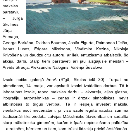
mākslas
pārstāvju
– Jurģa
Skulmes,
Jāņa
Anmaņa,
Georga Barkāna, Dzidras Baumas, Josifa Elgurta, Raimonda Līcīša,
Irēnas Lūses, Edgara Miķelsona, Vladimira Kozina, Nikolaja
Krivošeina un daudzu citu autoru, ar lielu entuziasmu atbalstošu šo
akciju, darbi. Starp tiem pārstāveti arī jau aizgājušie meistari –
Arvīds Strauja, Aleksandrs Nalogins, Valērija Šuvalova.
Izsole notiks galerijā AnnA (Rīgā, Skolas ielā 30). Turpat no
pirmdienas, 14. maija, var apskatīt izsolei izstādītos darbus. Tā ir
labdarības izsole, tāpēc mākslas darbu – akvareļu, eļļas gleznu,
litogrāfiju, autortehnikas – cenas ir drīzāk simboliskas, nevis
atbilstošas to tirgus vērtībai. Tā ir iespēja investēt mākslā,
vienlaikus esot mecenātam, jo visa izsolē iegūtā naudas summa
tradicionāli tiks ziedota Latvijas Mākslinieku Savienībai un sadalīta
starp mākslinieku ģimenēm, kurām ir īpaši nepieciešama palīdzība
– atraitnēm, bērniem un tiem, kam trūkst līdzekļu priekš ārstēšanās.