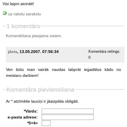
Visi laipni aicināti!
uz rakstu sarakstu
1 komentārs
Komentēšana pieejama visiem.
jānis
, 13.05.2007. 07:56:34
Komentāra reitings:
0
Ven
būtu
man
vairāk
naudas
labprāt
iegadātos
kādu
no
meistaru
darbiem!
Komentāra pievienošana
Ar * atzīmētie lauciņi ir jāaizpilda obligāti.
*Vārds:
e-pasta adrese:
*5+4=