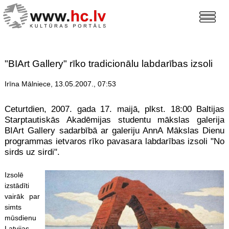
"BIArt Gallery" rīko tradicionālu labdarības izsoli
Irīna Mālniece, 13.05.2007., 07:53
Ceturtdien, 2007. gada 17. maijā, plkst. 18:00 Baltijas
Starptautiskās Akadēmijas studentu mākslas galerija
BIArt Gallery sadarbībā ar galeriju AnnA Mākslas Dienu
programmas ietvaros rīko pavasara labdarības izsoli "No
sirds uz sirdi".
Izsolē
izstādīti
vairāk par
simts
mūsdienu
Latvijas