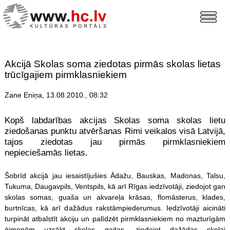
Akcijā Skolas soma ziedotas pirmās skolas lietas
trūcīgajiem pirmklasniekiem
Zane Eniņa, 13.08.2010., 08:32
Kopš labdarības akcijas Skolas soma skolas lietu
ziedošanas punktu atvēršanas Rimi veikalos visā Latvijā,
tajos ziedotas jau pirmās pirmklasniekiem
nepieciešamās lietas.
Šobrīd akcijā jau iesaistījušies Ādažu, Bauskas, Madonas, Talsu,
Tukuma, Daugavpils, Ventspils, kā arī Rīgas iedzīvotāji, ziedojot gan
skolas somas, guaša un akvareļa krāsas, flomāsterus, klades,
burtnīcas, kā arī dažādus rakstāmpiederumus. Iedzīvotāji aicināti
turpināt atbalstīt akciju un palīdzēt pirmklasniekiem no mazturīgām
ģimenēm uzsākt skolas gaitas, ziedojot dažādas skolai