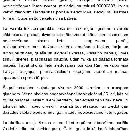
nepieciešamās lietas, zvanot uz ziedojumu tālruni 90006383, kā arī
veicot ziedojumu labdarības portālā ziedot.lv vai ziedojumu kastītēs
Rimi un Supernetto veikalos visā Latvijā.
Lai vairāki tūkstoši pirmklasnieku no mazturīgām ģimenēm varētu
sākt skolas gaitas, ikviens aicināts ziedot kādu pirmklasniekam
nepieciešamo skolas lietu – mugursomu, penāli,
rakstāmpiederumus, dažāda izmēra zīmēšanas blokus, līniju un
rūtiņu burtnīcas, guaša un akvareļu krāsas, krāsaino papīru, līmes
zīmuli, šķēres, plastmasas trauciņu ūdenim, kā arī dažāda formāta
mapes. Tāpat skolas lietu ziedošanas punktos Rimi veikalos visā
Latvijā trūcīgajiem pirmklasniekiem iespējams ziedot arī maiņas
apavus un sporta tērpus.
Šogad palīdzība vajadzīga vismaz 3000 bērniem no trūcīgām
ģimenēm. Viena skolēna sagatavošanai nepieciešami 25 lati, līdz ar
to, lai palīdzētu visiem šiem bērniem, nepieciešami vairāk nekā 75
tūkstoši latu. Tāpēc cilvēki ir aicināti būt atsaucīgi un ziedot gan
dažādus skolas piederumus, gan naudu nepieciešamo lietu iegādei.
Labdarības akciju Skolas soma Rimi kopā ar labdarības portālu
Ziedot.lv rīko jau piekto gadu. Četru gadu laikā kopš labdarības