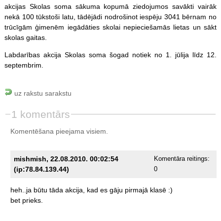
akcijas Skolas soma sākuma kopumā ziedojumos savākti vairāk
nekā 100 tūkstoši latu, tādējādi nodrošinot iespēju 3041 bērnam no
trūcīgām ģimenēm iegādāties skolai nepieciešamās lietas un sākt
skolas gaitas.
Labdarības akcija Skolas soma šogad notiek no 1. jūlija līdz 12.
septembrim.
uz rakstu sarakstu
1 komentārs
Komentēšana pieejama visiem.
mishmish, 22.08.2010. 00:02:54
Komentāra reitings:
(ip:78.84.139.44)
0
heh..ja
būtu
tāda
akcija,
kad
es
gāju
pirmajā
klasē
:)
bet
prieks.