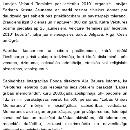
Latvijas Velotūri "Ieminies par iecietību 2010" organizē Latvijas
Sarkanā Krusta Jaunatne ar mērķi rosināt cilvēkus domāt par
daudzveidīgas sabiedrības priekšrocībām un savstarpējo toleranci.
Brauciens ilgst 9 dienas un ir aptuveni 800 km garš. Katrā Velotūres
posmā piedalās ap 25 jauniešiem. Velotūre "Ieminies par Iecietību
2010" kopš 24. jūlija jau ir viesojusies Saldū, Jelgavā, Rīgā, Cēsis
un Ogrē.
Papildus koncertiem un citiem pasākumiem, katrā pilsētā
Tiesībsarga juristi apkopo iedzīvotāju, kuri tikuši diskriminēti pēc
vecuma, dzimuma, seksuālās orientācija, etniskās vai reliģiskās
piederības, iesniegumus.
Sabiedrības Integrācijas Fonda direktore Aija Bauere informē, ka
"Velotūres ietvaros būs iespējams iedzīvotājiem parakstīt "Labās
gribas memorandu", kuru 2008.gadā apstiprināja SIF padome un
līdz šim ir parakstījušas vairāk kā 600 personas. "Labas Gribas
Memoranda" mērķis ir iecietīgākas sabiedrības veidošana.
Memorands aicina gan organizācijas, gan privātpersonas, īstenojot
savus mērķus un realizējot dažādas aktivitātes, būt tolerantiem,
respektēt dažādību, izskaust diskrimināciju un nevienlīdzīgu
attieksmi un veicināt integrāciju."