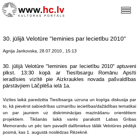
30. jūlijā Velotūre "Ieminies par Iecietību 2010"
Agnija Jankovska, 28.07.2010., 15:13
30. jūlijā Velotūre "Ieminies par Iecietību 2010" aptuveni
plkst. 13:30 kopā ar Tiesībsargu Romānu Apsīti
ieradīsies vizītē pie Aizkraukles novada pašvaldības
pārstāvjiem Lāčplēša ielā 1a.
Vizītes laikā paredzēta Tiesībsarga uzruna un kopīga diskusija par
to, kā pievērst sabiedrības uzmanību iecietības/dažādības tematikai
un par jauniem uz diskriminācijas mazināšanu orientētiem
projektiem. Tikšanās laikā varēs parakstīt Labas Gribas
Memorandu un pēc tam pavadīt dalībniekus tālāk Velotūres pēdējā
posmā, kas 1. augustā noslēdzas Rēzeknē.