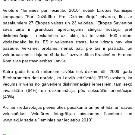
Velotūre "Ieminies par Iecietību 2010" notiek Eiropas Komisijas
kampaņas "Par Dažādību. Pret Diskrimināciju" ietvaros, līdz ar
pasākumiem 27 Eiropas valstīs un 23 valodās. "Eiropas Savienība
savā ziņā ir grandiozs apliecinājums stingrai nostājai pret
diskrimināciju - neskatoties uz faktu, ka to veido 500 miljoni
visdažādāko ļaužu, ES ir veiksmes stāsts, kam līdzīga nav visā
pasaulē. Veiksme, protams, nenāk pati, pie tās ir jāstrādā, un
velobrauciens ir daļa no šī darba." uzsver Jānis Krastiņš no Eiropas
Komisijas pārstāvniecības Latvijā.
Katru gadu Eiropā miljoniem cilvēku tiek diskriminēti. 2009. gada
Eirobarometra dati norāda, ka Latvijā iedzīvotāji (67%) uzskata, ka
vecums ir viens no galveniem diskriminācijas iemesliem, tam seko
invaliditāte (64%) un diskriminācija pēc seksuālās orientācijas
(40%).
Aicinām iedzīvotājus pievienoties pasākumā un ņemt līdzi arī savus
velosipēdus! Velotūres fotogrāfijas pieejamas Facebook un
www.lskj.lv sadaļā "Ieminies par iecietību 2010".