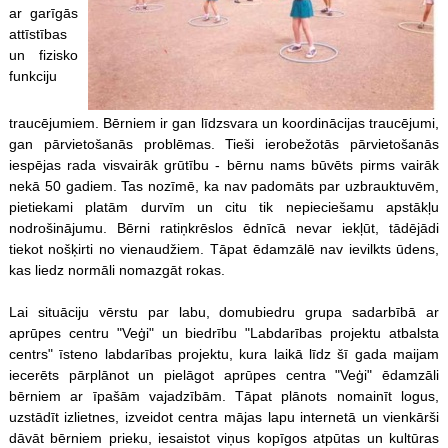
ar garīgās
attīstības
un fizisko
funkciju
traucējumiem. Bērniem ir gan līdzsvara un koordinācijas traucējumi,
gan pārvietošanās problēmas. Tieši ierobežotās pārvietošanās
iespējas rada visvairāk grūtību - bērnu nams būvēts pirms vairāk
nekā 50 gadiem. Tas nozīmē, ka nav padomāts par uzbrauktuvēm,
pietiekami platām durvīm un citu tik nepieciešamu apstākļu
nodrošinājumu. Bērni ratiņkrēslos ēdnīcā nevar iekļūt, tādējādi
tiekot nošķirti no vienaudžiem. Tāpat ēdamzālē nav ievilkts ūdens,
kas liedz normāli nomazgāt rokas.
Lai situāciju vērstu par labu, domubiedru grupa sadarbībā ar
aprūpes centru "Veģi" un biedrību "Labdarības projektu atbalsta
centrs" īsteno labdarības projektu, kura laikā līdz šī gada maijam
iecerēts pārplānot un pielāgot aprūpes centra "Veģi" ēdamzāli
bērniem ar īpašām vajadzībām. Tāpat plānots nomainīt logus,
uzstādīt izlietnes, izveidot centra mājas lapu internetā un vienkārši
dāvāt bērniem prieku, iesaistot viņus kopīgos atpūtas un kultūras