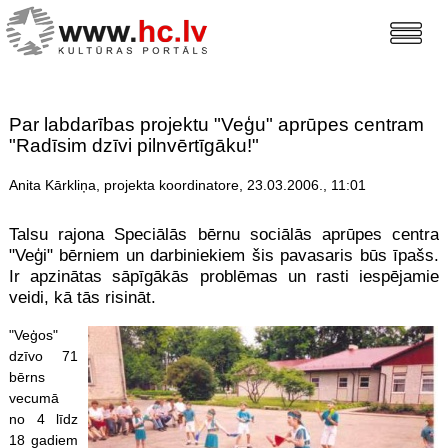
Par labdarības projektu "Veģu" aprūpes centram
"Radīsim dzīvi pilnvērtīgāku!"
Anita Kārkliņa, projekta koordinatore, 23.03.2006., 11:01
Talsu rajona Speciālās bērnu sociālās aprūpes centra
"Veģi" bērniem un darbiniekiem šis pavasaris būs īpašs.
Ir apzinātas sāpīgākās problēmas un rasti iespējamie
veidi, kā tās risināt.
"Veģos"
dzīvo 71
bērns
vecumā
no 4 līdz
18 gadiem