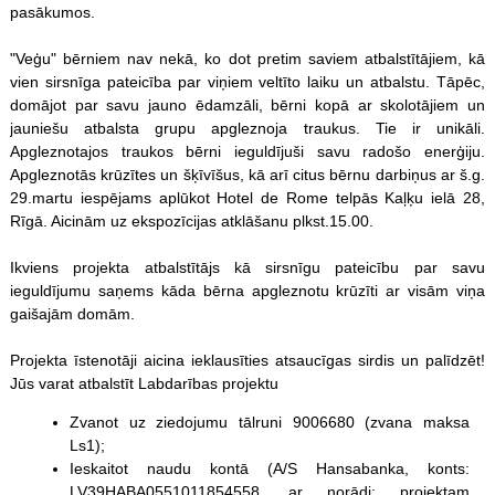
pasākumos.
"Veģu" bērniem nav nekā, ko dot pretim saviem atbalstītājiem, kā
vien sirsnīga pateicība par viņiem veltīto laiku un atbalstu. Tāpēc,
domājot par savu jauno ēdamzāli, bērni kopā ar skolotājiem un
jauniešu atbalsta grupu apgleznoja traukus. Tie ir unikāli.
Apgleznotajos traukos bērni ieguldījuši savu radošo enerģiju.
Apgleznotās krūzītes un šķīvīšus, kā arī citus bērnu darbiņus ar š.g.
29.martu iespējams aplūkot Hotel de Rome telpās Kaļķu ielā 28,
Rīgā. Aicinām uz ekspozīcijas atklāšanu plkst.15.00.
Ikviens projekta atbalstītājs kā sirsnīgu pateicību par savu
ieguldījumu saņems kāda bērna apgleznotu krūzīti ar visām viņa
gaišajām domām.
Projekta īstenotāji aicina ieklausīties atsaucīgas sirdis un palīdzēt!
Jūs varat atbalstīt Labdarības projektu
Zvanot uz ziedojumu tālruni 9006680 (zvana maksa
Ls1);
Ieskaitot naudu kontā (A/S Hansabanka, konts:
LV39HABA0551011854558, ar norādi: projektam