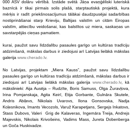
000 ASV dolāru vērtībā. Izstāde svētā Jāņa evaņģēliski luteriskā
baznīcā ir tikai pirmais solis plašā, starptautiskā projektā, kura
mērķis ir radīt priekšnosacījumus tālākai daudzpusējai sadarbības
nostiprināšanai starp Krieviju, Baltijas valstīm un citām Eiropas
valstīm, attiecību veidošanai, kas balstītos uz miera, saskaņas un
savstarpējās cieņas pamatiem.
kurai, paužot savu līdzdalību pasaules garīgo un kultūras tradīciju
atdzimšanā, mākslas darbus ir ziedojusi arī Latvijas lielākā mākslas
galerija
www.cherado.lv
.
No Latvijas, projektam „Miera Kauss”, paužot savu līdzdalību
pasaules garīgo un kultūras tradīciju atdzimšanā, mākslas darbus ir
ziedojusi arī Latvijas lielākā mākslas galerija
www.cherado.lv
, kā
mākslinieki: Aija Ausēja – Rudzīte, Boris Samuss, Olga Žuravļova,
Irina Pomjanskaja, Agita Keirī, Etija Gorbante, Gulnāra Skutele,
Andris Abiļevs, Nikolais Uvarovs, Ilona Gonsovska, Nadja
Koļesnikova, Imants Vecozols, Varuž Karapetjans, Sergejs Inkatovs,
Stass Dubovs, Valeri Grig de Kalaveras, Ingemāra Treija, Andrejs
Majevskis, Nikolais Krivošeins, Vadims Mass, Jureta Dobenberga
un Goča Huskivadze.