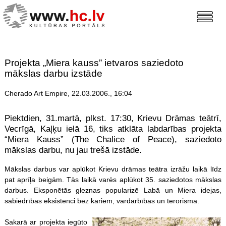
Projekta „Miera kauss” ietvaros saziedoto
mākslas darbu izstāde
Cherado Art Empire, 22.03.2006., 16:04
Piektdien, 31.martā, plkst. 17:30, Krievu Drāmas teātrī,
Vecrīgā, Kaļķu ielā 16, tiks atklāta labdarības projekta
“Miera Kauss” (The Chalice of Peace), saziedoto
mākslas darbu, nu jau trešā izstāde.
Mākslas darbus var aplūkot Krievu drāmas teātra izrāžu laikā līdz
pat aprīļa beigām. Tās laikā varēs aplūkot 35. saziedotos mākslas
darbus. Eksponētās gleznas popularizē Labā un Miera idejas,
sabiedrības eksistenci bez kariem, vardarbības un terorisma.
Sakarā ar projekta iegūto