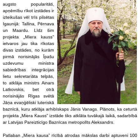
augsto popularitāti,
apņēmību rīkot izstādes ir
izteikušas vēl trīs pilsētas
Igaunijā: Tallina, Pērnava
un Maardu. Līdz šim
projekta „Miera kauss”
ietvaros jau tika rīkotas
divas izstādes, no kurām
pirmā norisinājās Īpašu
uzdevumu ministra
sabiedrības integrācijas
lietu sekretariāta telpās,
to atklāja ministrs Ainars
Latkovskis, bet otrā
norisinājās Rīgas svētā
Jāņa evaņģēliski luteriskā
baznīcā, kuru atklāja arhibīskaps Jānis Vanags. Plānots, ka ceturtā
projekta „Miera Kauss” izstāde tiks atklāta tuvākajā laikā, sadarbībā
ar Latvijas Pareizticīgo Baznīcas metropolīts Aleksandrs.
Patlaban „Miera kausa” rīcībā atrodas mākslas darbi aptuveni 100