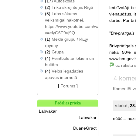
(17)
Autoskolas
(2)
Triku skrejriteņis Rīgā
Iedzīvotāji t
(5)
Labs sākums
vienaudžus, l
veiksmīgai nākotnei.
darbu. Par br
https://www.youtube.com/watch?
v=elyG6T9uj9Q
"
Brīvprātīgais
(1)
Meklē grupu / Ищу
группу
Brīvprātīgais 
(2)
Grupa
nekā 50% ied
(4)
Peintbols ar lokiem un
www.bm.gov.lv
bultām
uz rakstu 
(4)
Vēlos iegādāties
4 komen
apavus internetā
[
Forums
]
Komentēt var 
Padalies priekā
skakri
, 28
Labvakar
Labvakar
nūūū...
nezi
DuaneGract