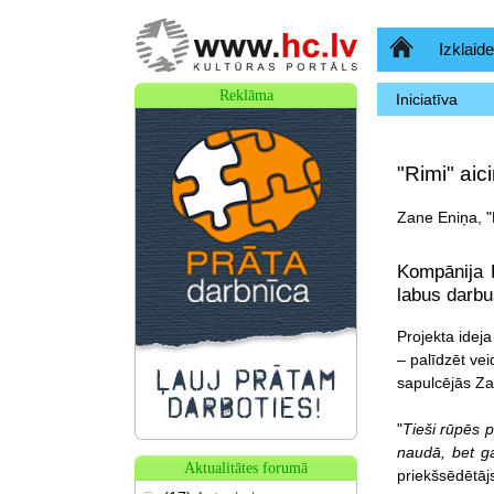
Sākumlapa
Izklaide
Reklāma
Iniciatīva
"Rimi" aic
Zane Eniņa, "R
Kompānija R
labus darbus
Projekta ideja
– palīdzēt vei
sapulcējās Zaķ
"
Tieši rūpēs p
naudā, bet ga
Aktualitātes forumā
priekšsēdētāj