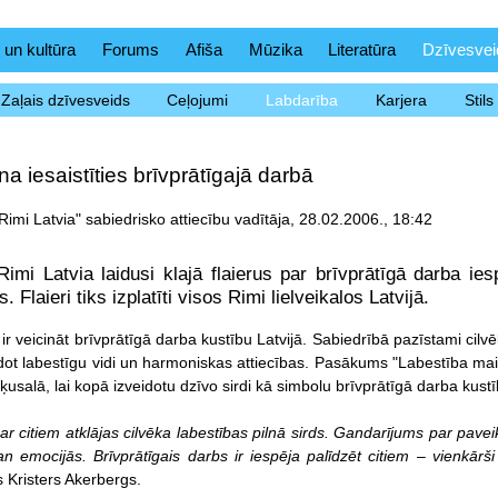
 un kultūra
Forums
Afiša
Mūzika
Literatūra
Dzīvesvei
Zaļais dzīvesveids
Ceļojumi
Labdarība
Karjera
Stil
ina iesaistīties brīvprātīgajā darbā
imi Latvia" sabiedrisko attiecību vadītāja, 28.02.2006., 18:42
imi Latvia laidusi klajā flaierus par brīvprātīgā darba ies
. Flaieri tiks izplatīti visos Rimi lielveikalos Latvijā.
 ir veicināt brīvprātīgā darba kustību Latvijā. Sabiedrībā pazīstami cilvē
dot labestīgu vidi un harmoniskas attiecības. Pasākums "Labestība maina
usalā, lai kopā izveidotu dzīvo sirdi kā simbolu brīvprātīgā darba kust
ar citiem atklājas cilvēka labestības pilnā sirds. Gandarījums par pa
n emocijās. Brīvprātīgais darbs ir iespēja palīdzēt citiem – vienkārši
s Kristers Akerbergs.