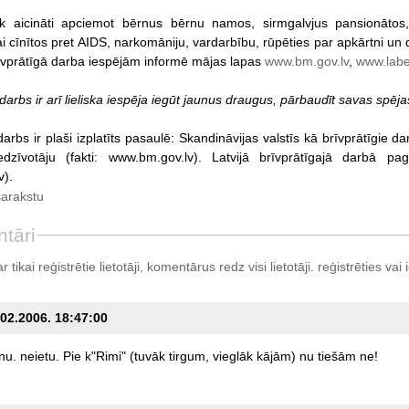
iek aicināti apciemot bērnus bērnu namos, sirmgalvjus pansionātos, 
ai cīnītos pret AIDS, narkomāniju, vardarbību, rūpēties par apkārtni un
īvprātīgā darba iespējām informē mājas lapas
www.bm.gov.lv
,
www.labes
 darbs ir arī lieliska iespēja iegūt jaunus draugus, pārbaudīt savas spēj
darbs ir plaši izplatīts pasaulē: Skandināvijas valstīs kā brīvprātīgie
zīvotāju (fakti: www.bm.gov.lv). Latvijā brīvprātīgajā darbā pag
).
sarakstu
tāri
tikai reģistrētie lietotāji, komentārus redz visi lietotāji.
reģistrēties
vai i
.02.2006. 18:47:00
nu.
neietu.
Pie
k"Rimi"
(tuvāk
tirgum,
vieglāk
kājām)
nu
tiešām
ne!