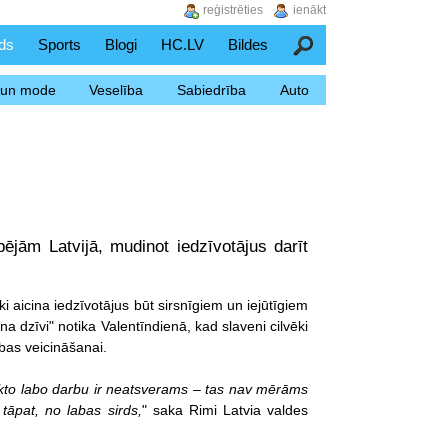
reģistrēties
ienākt
ds
Sports
Blogi
HC.LV
Bildes
Meklēšana
s un mode
Veselība
Sabiedrība
Auto
pējām Latvijā, mudinot iedzīvotājus darīt
ki aicina iedzīvotājus būt sirsnīgiem un iejūtīgiem
 dzīvi" notika Valentīndienā, kad slaveni cilvēki
ības veicināšanai.
veikto labo darbu ir neatsverams – tas nav mērāms
 tāpat, no labas sirds,
" saka Rimi Latvia valdes