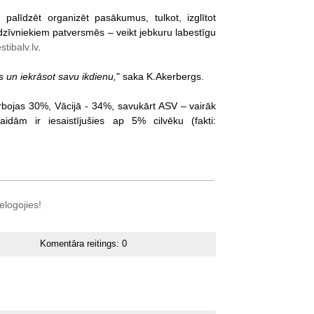
palīdzēt organizēt pasākumus, tulkot, izglītot
 dzīvniekiem patversmēs – veikt jebkuru labestīgu
tibalv.lv
.
as un iekrāsot savu ikdienu,
" saka K.Akerbergs.
 darbojas 30%, Vācijā - 34%, savukārt ASV – vairāk
aidām ir iesaistījušies ap 5% cilvēku (fakti:
elogojies!
Komentāra reitings:
0