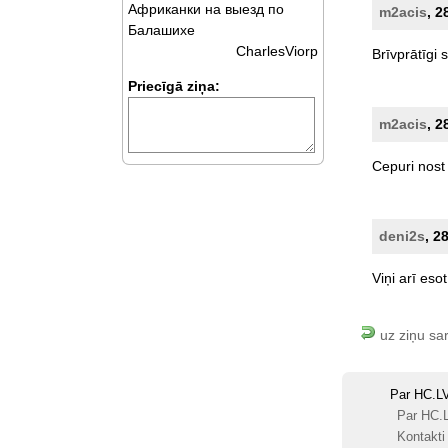
Африканки на выезд по
m2acis
, 2
Балашихе
CharlesViorp
Brīvprātīgi
Priecīgā ziņa:
m2acis
, 2
Cepuri
nost
deni2s
, 2
Viņi
arī
esot
uz ziņu sa
Par HC.L
Par HC.
Kontakti