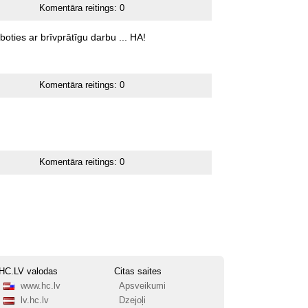
Komentāra reitings:
0
boties
ar
brīvprātīgu
darbu
...
HA!
Komentāra reitings:
0
Komentāra reitings:
0
HC.LV valodas
Citas saites
www.hc.lv
Apsveikumi
lv.hc.lv
Dzejoļi