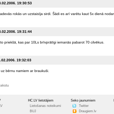
8.02.2006. 19:30:53
sadevās
rokās
un
uzstaisīja
sirdi.
Šādi
es
arī
varētu
kaut
5x
dienā
nodar
8.02.2006. 19:31:44
to
priekšā,
kas
par
10Ls
brīvprātīgi
iemanās
pabarot
70
cilvēkus.
8.02.2006. 19:32:03
uz
bērnu
namiem
ar
braukuši.
rakstu
V
HC.LV lietotājiem
Seko jaunumiem
LV
Lietošanas noteikumi
Twitter
BUJ
Draugiem.lv