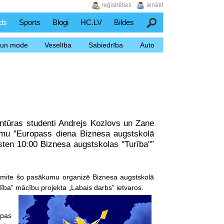
reģistrēties
ienākt
ds
Sports
Blogi
HC.LV
Bildes
Meklēšana
s un mode
Veselība
Sabiedrība
Auto
antūras studenti Andrejs Kozlovs un Zane
umu "Europass diena Biznesa augstskolā
sten 10:00 Biznesa augstskolas "Turība"”
 Šmite šo pasākumu organizē Biznesa augstskolā
dība” mācību projekta „Labais darbs” ietvaros.
opas