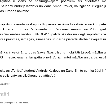
 Izglītība ir viens no nozīmīgākajiem posmiem šīs prioritātes m
 Studenti Andrejs Kozlovs un Zane Šmite uzsver, ka izglītība ir ieguldī
isas Eiropas nākotnē.
ekts ir vienota saskaņota Kopienas sistēma kvalifikāciju un kompet
i, kura ar Eiropas Parlamenta un Padomes lēmumu no 2005. gad
pas Savienības valstīs. EUROPASS palīdz skaidrā un viegli saprotamā v
gūtās prasmes, iemaņas, zināšanas un darba pieredzi darba devējiem un 
is ir veicināt Eiropas Savienības pilsoņu mobilitāti Eiropā mācību u
ir nepieciešama, lai spētu pilnvērtīgi izmantot mācību un darba iespēj
skolas „Turība” studenti Andrejs Kozlovs un Zane Šmite cer, ka šādi inf
s solis Latvijas cilvēkresursu attīstībā.
sarakstu
tāri
a pieejama visiem.