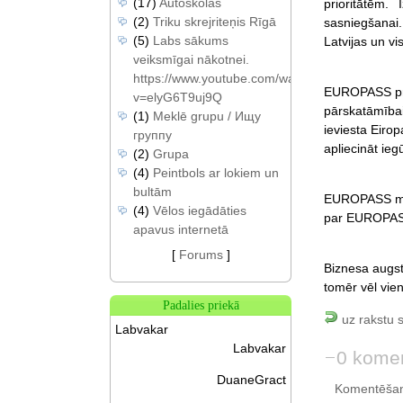
(17)
Autoskolas
prioritātēm.
(2)
Triku skrejriteņis Rīgā
sasniegšanai.
(5)
Labs sākums
Latvijas un v
veiksmīgai nākotnei.
https://www.youtube.com/watch?
EUROPASS proj
v=elyG6T9uj9Q
pārskatāmība
(1)
Meklē grupu / Ищу
ieviesta Eiro
группу
apliecināt ie
(2)
Grupa
(4)
Peintbols ar lokiem un
bultām
EUROPASS mērķ
(4)
Vēlos iegādāties
par EUROPASS 
apavus internetā
[
Forums
]
Biznesa augst
tomēr vēl vien
Padalies priekā
uz rakstu 
Labvakar
Labvakar
0 komen
DuaneGract
Komentēšan