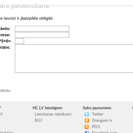
āra pievienošana
e lauciņi ir jāaizpilda obligāti.
Vārds:
drese:
*3+0=
tārs:
rakstu
V
HC.LV lietotājiem
Seko jaunumiem
LV
Lietošanas noteikumi
Twitter
BUJ
Draugiem.lv
RSS
truktūra
Facebook.com