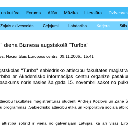
 un kultūra
Forums
Afiša
Mūzika
Literatūra
Dzīvesvei
Zaļais dzīvesveids
Ceļojumi
Labdarība
Karjera
Stil
" diena Biznesa augstskolā "Turība"
vs, Nacionālais Europass centrs, 09.11.2006., 15:41
stskolas "Turība" sabiedrisko attiecību fakultātes maģistr
rbībā ar Akadēmisko informācijas centru organizē pasāk
Pasākums norisināsies šā gada 15. novembrī sākot no pulk
ttiecību fakultātes maģistrantūras studenti Andrejs Kozlovs un Zane
ju programmas „Sabiedrisko attiecību ētika un korporatīvā sociālā atbil
 attīstība šobrīd ir viena no galvenajām Latvijas, kā arī visas Eir