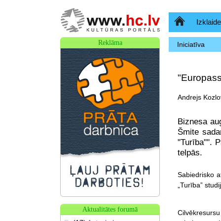
Sākumlapa
Izklaide
Reklāma
Iniciatīva
"Europass
Andrejs Kozlo
Biznesa aug
Šmite sada
"Turība"". 
telpās.
Sabiedrisko a
„Turība” studi
Aktualitātes forumā
Cilvēkresursu