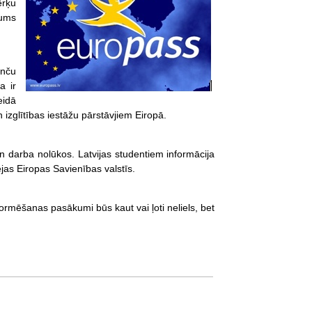
ērķu
jums
enču
a ir
eidā
izglītības iestāžu pārstāvjiem Eiropā.
n darba nolūkos. Latvijas studentiem informācija
as Eiropas Savienības valstīs.
ormēšanas pasākumi būs kaut vai ļoti neliels, bet