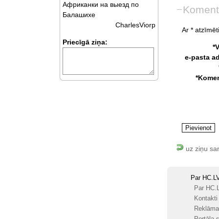
Африканки на выезд по
Koment
Балашихе
CharlesViorp
Ar * atzīmēti
Priecīgā ziņa:
*
e-pasta a
*Komen
uz ziņu sa
Par HC.L
Par HC.
Kontakti
Reklāma
Portāla s