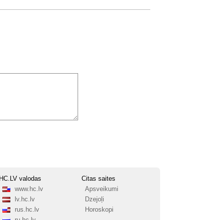
HC.LV valodas
Citas saites
www.hc.lv
Apsveikumi
lv.hc.lv
Dzejoļi
rus.hc.lv
Horoskopi
ru.hc.lv