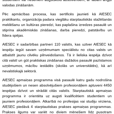
valodas zināšanām.
Pēc apmācības procesa, kas sertificēs jaunieti kā AIESEC
praktikantu, organizācija padara vieglāku starptautiskās stažēšanās
meklēšanu un kultūras pieredzi, kas paplašina izredzes pasaulē un
stiprina akadēmiskās zināšanas, darba pieredzi, patstāvību un
līdera spējas.
AIESEC ir sadarbības partneri 110 valstīs, kas uztver AIESEC kā
iespēju iegūt savam uzņēmumam speciālistu no citas valsts un
atbalstīt jaunu cilvēku pilnveidošanos. Tā ir lieliska iespēja dzīvot
citā valstī un gūt praktiskas zināšanas dažādos pasaulē pazīstamos
uzņēmumos, mācību iestādēs (skolās un universitātēs), kā arī
nevalstiskajā sektorā.
AIESEC apmaiņas programma visā pasaulē katru gadu nodrošina
studējošiem un nesen absolvējušiem profesionāļiem aptuveni 4450
iespējas dzīvot un strādāt citās valstīs. Starptautiskā apmaiņas
programma ir orientēta uz augsti kvalificētiem studentiem un
jauniem profesionāļiem. Atkarībā no profesijas vai studiju virziena,
AIESEC piedāvā 4 starptautiskas prakses apmaiņas programmas.
Prakses ilgums var variēt no diviem mēnešiem līdz pusotram