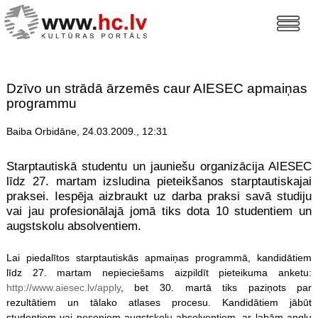
Dzīvo un strādā ārzemēs caur AIESEC apmaiņas
programmu
Baiba Orbidāne, 24.03.2009., 12:31
Starptautiskā studentu un jauniešu organizācija AIESEC
līdz 27. martam izsludina pieteikšanos starptautiskajai
praksei. Iespēja aizbraukt uz darba praksi savā studiju
vai jau profesionālajā jomā tiks dota 10 studentiem un
augstskolu absolventiem.
Lai piedalītos starptautiskās apmaiņas programmā, kandidātiem
līdz 27. martam nepieciešams aizpildīt pieteikuma anketu:
http://www.aiesec.lv/apply
, bet 30. martā tiks paziņots par
rezultātiem un tālako atlases procesu. Kandidātiem jābūt
studentiem vai neseniem augstskolu absolventiem, ar labām angļu