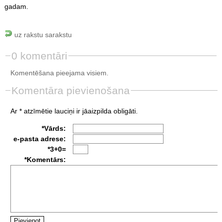
gadam.
uz rakstu sarakstu
0 komentāri
Komentēšana pieejama visiem.
Komentāra pievienošana
Ar * atzīmētie lauciņi ir jāaizpilda obligāti.
*Vārds:
e-pasta adrese:
*3+0=
*Komentārs: