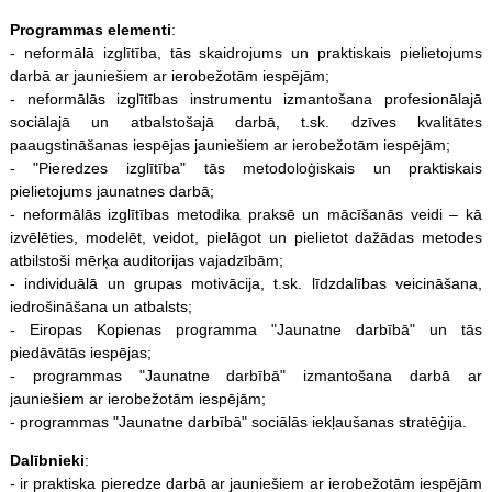
Programmas elementi
:
- neformālā izglītība, tās skaidrojums un praktiskais pielietojums
darbā ar jauniešiem ar ierobežotām iespējām;
- neformālās izglītības instrumentu izmantošana profesionālajā
sociālajā un atbalstošajā darbā, t.sk. dzīves kvalitātes
paaugstināšanas iespējas jauniešiem ar ierobežotām iespējām;
- "Pieredzes izglītība" tās metodoloģiskais un praktiskais
pielietojums jaunatnes darbā;
- neformālās izglītības metodika praksē un mācīšanās veidi – kā
izvēlēties, modelēt, veidot, pielāgot un pielietot dažādas metodes
atbilstoši mērķa auditorijas vajadzībām;
- individuālā un grupas motivācija, t.sk. līdzdalības veicināšana,
iedrošināšana un atbalsts;
- Eiropas Kopienas programma "Jaunatne darbībā" un tās
piedāvātās iespējas;
- programmas "Jaunatne darbībā" izmantošana darbā ar
jauniešiem ar ierobežotām iespējām;
- programmas "Jaunatne darbībā" sociālās iekļaušanas stratēģija.
Dalībnieki
:
- ir praktiska pieredze darbā ar jauniešiem ar ierobežotām iespējām