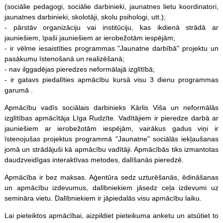
(sociālie pedagogi, sociālie darbinieki, jaunatnes lietu koordinatori,
jaunatnes darbinieki, skolotāji, skolu psihologi, utt.);
- pārstāv organizāciju vai institūciju, kas ikdienā strādā ar
jauniešiem, īpaši jauniešiem ar ierobežotām iespējām;
- ir vēlme iesaistīties programmas "Jaunatne darbībā" projektu un
pasākumu īstenošanā un realizēšanā;
- nav ilggadējas pieredzes neformālajā izglītībā;
- ir gatavs piedalīties apmācību kursā visu 3 dienu programmas
garumā .
Apmācību vadīs sociālais darbinieks Kārlis Viša un neformālās
izglītības apmācītāja Līga Rudzīte. Vadītājiem ir pieredze darbā ar
jauniešiem ar ierobežotām iespējām, vairākus gadus viņi ir
īstenojušas projektus programmā "Jaunatne" sociālās iekļaušanas
jomā un strādājuši kā apmācību vadītāji. Apmācībās tiks izmantotas
daudzveidīgas interaktīvas metodes, dalīšanās pieredzē.
Apmācība ir bez maksas. Aģentūra sedz uzturēšanās, ēdināšanas
un apmācību izdevumus, dalībniekiem jāsedz ceļa izdevumi uz
semināra vietu. Dalībniekiem ir jāpiedalās visu apmācību laiku.
Lai pieteiktos apmācībai, aizpildiet pieteikuma anketu un atsūtiet to