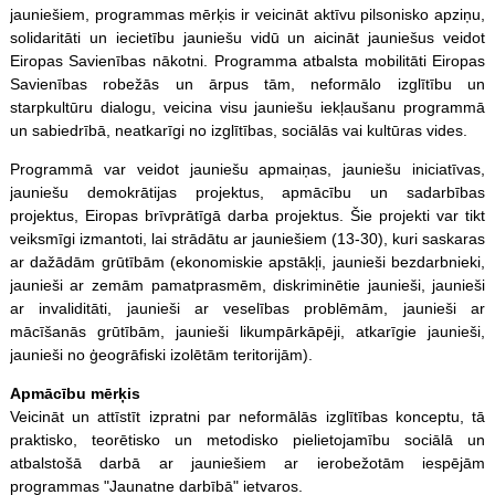
jauniešiem, programmas mērķis ir veicināt aktīvu pilsonisko apziņu,
solidaritāti un iecietību jauniešu vidū un aicināt jauniešus veidot
Eiropas Savienības nākotni. Programma atbalsta mobilitāti Eiropas
Savienības robežās un ārpus tām, neformālo izglītību un
starpkultūru dialogu, veicina visu jauniešu iekļaušanu programmā
un sabiedrībā, neatkarīgi no izglītības, sociālās vai kultūras vides.
Programmā var veidot jauniešu apmaiņas, jauniešu iniciatīvas,
jauniešu demokrātijas projektus, apmācību un sadarbības
projektus, Eiropas brīvprātīgā darba projektus. Šie projekti var tikt
veiksmīgi izmantoti, lai strādātu ar jauniešiem (13-30), kuri saskaras
ar dažādām grūtībām (ekonomiskie apstākļi, jaunieši bezdarbnieki,
jaunieši ar zemām pamatprasmēm, diskriminētie jaunieši, jaunieši
ar invaliditāti, jaunieši ar veselības problēmām, jaunieši ar
mācīšanās grūtībām, jaunieši likumpārkāpēji, atkarīgie jaunieši,
jaunieši no ģeogrāfiski izolētām teritorijām).
Apmācību mērķis
Veicināt un attīstīt izpratni par neformālās izglītības konceptu, tā
praktisko, teorētisko un metodisko pielietojamību sociālā un
atbalstošā darbā ar jauniešiem ar ierobežotām iespējām
programmas "Jaunatne darbībā" ietvaros.