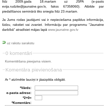
līdz 2009.gada 18.martam uz JSPA (e-pasts
evija.rudzite@jaunatne.gov.lv, fakss 67358060). Atbilde par
piedalīšanos seminārā tiks sniegta līdz 23.martam.
Ja Jums rodas jautājumi vai ir nepieciešama papildus informācija,
lūdzu, rakstiet vai zvaniet. Informāciju par programmu "Jaunatne
darbībā" atradīsiet mājas lapā
www.jaunatne.gov.lv
uz rakstu sarakstu
0 komentāri
Komentēšana pieejama visiem.
Komentāra pievienošana
Ar * atzīmētie lauciņi ir jāaizpilda obligāti.
*Vārds:
e-pasta adrese:
*2+0=
*Komentārs: