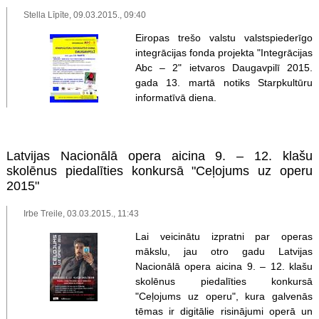
Stella Līpīte, 09.03.2015., 09:40
Eiropas trešo valstu valstspiederīgo
integrācijas fonda projekta "Integrācijas
Abc – 2" ietvaros Daugavpilī 2015.
gada 13. martā notiks Starpkultūru
informatīvā diena.
Latvijas Nacionālā opera aicina 9. – 12. klašu
skolēnus piedalīties konkursā "Ceļojums uz operu
2015"
Irbe Treile, 03.03.2015., 11:43
Lai veicinātu izpratni par operas
mākslu, jau otro gadu Latvijas
Nacionālā opera aicina 9. – 12. klašu
skolēnus piedalīties konkursā
"Ceļojums uz operu", kura galvenās
tēmas ir digitālie risinājumi operā un