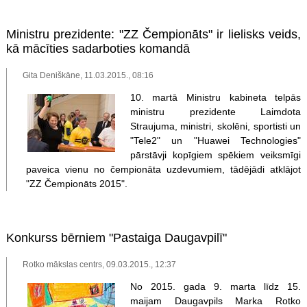
Ministru prezidente: "ZZ Čempionāts" ir lielisks veids,
kā mācīties sadarboties komandā
Gita Deniškāne, 11.03.2015., 08:16
10. martā Ministru kabineta telpās
ministru prezidente Laimdota
Straujuma, ministri, skolēni, sportisti un
"Tele2" un "Huawei Technologies"
pārstāvji kopīgiem spēkiem veiksmīgi
paveica vienu no čempionāta uzdevumiem, tādējādi atklājot
"ZZ Čempionāts 2015".
Konkurss bērniem "Pastaiga Daugavpilī"
Rotko mākslas centrs, 09.03.2015., 12:37
No 2015. gada 9. marta līdz 15.
maijam Daugavpils Marka Rotko