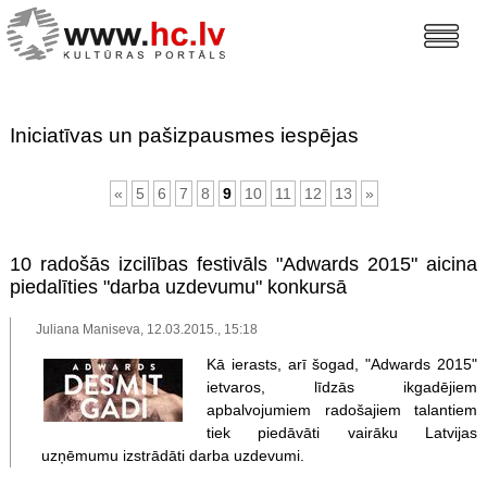
Iniciatīvas un pašizpausmes iespējas
«
5
6
7
8
9
10
11
12
13
»
10 radošās izcilības festivāls "Adwards 2015" aicina
piedalīties "darba uzdevumu" konkursā
Juliana Maniseva, 12.03.2015., 15:18
Kā ierasts, arī šogad, "Adwards 2015"
ietvaros, līdzās ikgadējiem
apbalvojumiem radošajiem talantiem
tiek piedāvāti vairāku Latvijas
uzņēmumu izstrādāti darba uzdevumi.