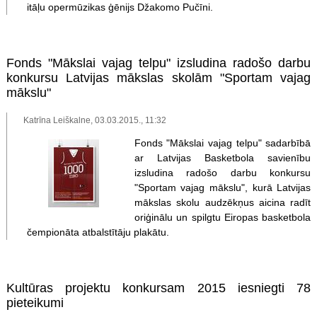
itāļu opermūzikas ģēnijs Džakomo Pučīni.
Fonds "Mākslai vajag telpu" izsludina radošo darbu
konkursu Latvijas mākslas skolām "Sportam vajag
mākslu"
Katrīna Leiškalne, 03.03.2015., 11:32
Fonds "Mākslai vajag telpu" sadarbībā
ar Latvijas Basketbola savienību
izsludina radošo darbu konkursu
"Sportam vajag mākslu", kurā Latvijas
mākslas skolu audzēkņus aicina radīt
oriģinālu un spilgtu Eiropas basketbola
čempionāta atbalstītāju plakātu.
Kultūras projektu konkursam 2015 iesniegti 78
pieteikumi