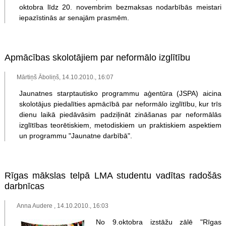
oktobra līdz 20. novembrim bezmaksas nodarbībās meistari
iepazīstinās ar senajām prasmēm.
Apmācības skolotājiem par neformālo izglītību
Mārtiņš Āboliņš, 14.10.2010., 16:07
Jaunatnes starptautisko programmu aģentūra (JSPA) aicina
skolotājus piedalīties apmācībā par neformālo izglītību, kur trīs
dienu laikā piedāvāsim padziļināt zināšanas par neformālās
izglītības teorētiskiem, metodiskiem un praktiskiem aspektiem
un programmu "Jaunatne darbībā".
Rīgas mākslas telpā LMA studentu vadītas radošās
darbnīcas
Anna Audere , 14.10.2010., 16:03
No 9.oktobra izstāžu zālē "Rīgas