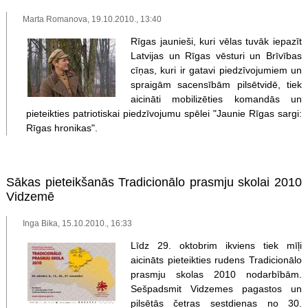
Marta Romanova, 19.10.2010., 13:40
Rīgas jaunieši, kuri vēlas tuvāk iepazīt
Latvijas un Rīgas vēsturi un Brīvības
cīņas, kuri ir gatavi piedzīvojumiem un
spraigām sacensībām pilsētvidē, tiek
aicināti mobilizēties komandās un
pieteikties patriotiskai piedzīvojumu spēlei "Jaunie Rīgas sargi:
Rīgas hronikas".
Sākas pieteikšanās Tradicionālo prasmju skolai 2010
Vidzemē
Inga Bika, 15.10.2010., 16:33
Līdz 29. oktobrim ikviens tiek mīļi
aicināts pieteikties rudens Tradicionālo
prasmju skolas 2010 nodarbībām.
Sešpadsmit Vidzemes pagastos un
pilsētās četras sestdienas no 30.