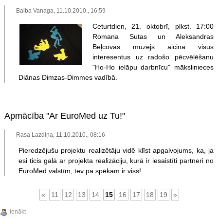
Baiba Vanaga, 11.10.2010., 16:59
Ceturtdien, 21. oktobrī, plkst. 17:00
Romana Sutas un Aleksandras
Beļcovas muzejs aicina visus
interesentus uz radošo pēcvēlēšanu
"Ho-Ho ielāpu darbnīcu" mākslinieces
Diānas Dimzas-Dimmes vadībā.
Apmācība "Ar EuroMed uz Tu!"
Rasa Lazdiņa, 11.10.2010., 08:16
Pieredzējušu projektu realizētāju vidē klīst apgalvojums, ka, ja
esi ticis galā ar projekta realizāciju, kurā ir iesaistīti partneri no
EuroMed valstīm, tev pa spēkam ir viss!
«
11
12
13
14
15
16
17
18
19
»
ienākt