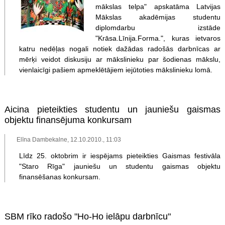
mākslas telpa" apskatāma Latvijas
Mākslas akadēmijas studentu
diplomdarbu izstāde
"Krāsa.Līnija.Forma.", kuras ietvaros
katru nedēļas nogali notiek dažādas radošās darbnīcas ar
mērķi veidot diskusiju ar mākslinieku par šodienas mākslu,
vienlaicīgi pašiem apmeklētājiem iejūtoties mākslinieku lomā.
Aicina pieteikties studentu un jauniešu gaismas
objektu finansējuma konkursam
Elīna Dambekalne, 12.10.2010., 11:03
Līdz 25. oktobrim ir iespējams pieteikties Gaismas festivāla
"Staro Rīga" jauniešu un studentu gaismas objektu
finansēšanas konkursam.
SBM rīko radošo "Ho-Ho ielāpu darbnīcu"