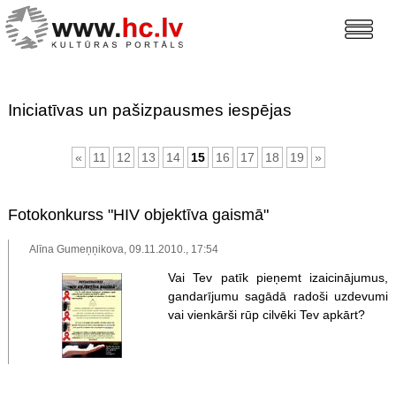
Iniciatīvas un pašizpausmes iespējas
«
11
12
13
14
15
16
17
18
19
»
Fotokonkurss "HIV objektīva gaismā"
Alīna Gumeņņikova, 09.11.2010., 17:54
Vai Tev patīk pieņemt izaicinājumus,
gandarījumu sagādā radoši uzdevumi
vai vienkārši rūp cilvēki Tev apkārt?