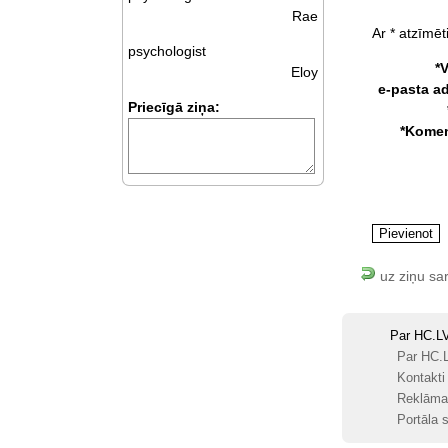
Rae
Ar * atzīmēti
psychologist
*
Eloy
e-pasta a
Priecīgā ziņa:
*Komen
uz ziņu sa
Par HC.L
Par HC.
Kontakti
Reklāma
Portāla s