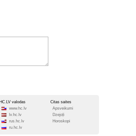
HC.LV valodas
Citas saites
www.hc.lv
Apsveikumi
lv.hc.lv
Dzejoļi
rus.hc.lv
Horoskopi
ru.hc.lv