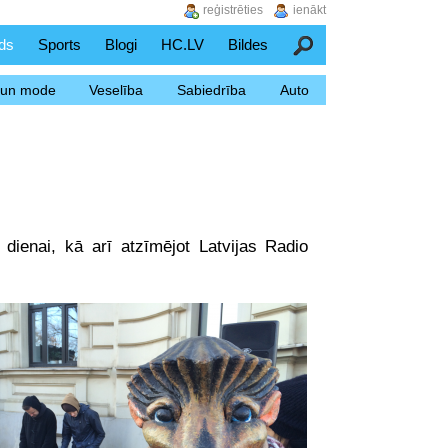
reģistrēties
ienākt
ds
Sports
Blogi
HC.LV
Bildes
Meklēšana
s un mode
Veselība
Sabiedrība
Auto
ienai, kā arī atzīmējot Latvijas Radio