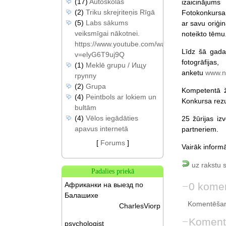
(17)
Autoskolas
izaicinājums
(2)
Triku skrejriteņis Rīgā
Fotokonkursa 
(5)
Labs sākums
ar savu oriģi
veiksmīgai nākotnei.
noteikto tēmu.
https://www.youtube.com/watch?
Līdz šā gada
v=elyG6T9uj9Q
fotogrāf
(1)
Meklē grupu / Ищу
anketu
www.na
группу
(2)
Grupa
Kompetentā žū
(4)
Peintbols ar lokiem un
Konkursa rezu
bultām
(4)
Vēlos iegādāties
25 žūrijas iz
apavus internetā
partneriem.
[
Forums
]
Vairāk inform
uz rakstu 
Padalies priekā
0 komen
Африканки на выезд по
Балашихе
Komentēšan
CharlesViorp
Koment
psychologist