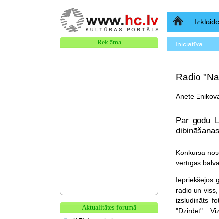
Sākumlapa
Izklaide
Reklāma
Iniciatīva
Radio "Na
Anete Enikova
Par godu L
dibināšanas
Konkursa nosl
vērtīgas bal
Iepriekšējos 
radio un viss,
izsludināts f
Aktualitātes forumā
"Dzirdēt". V