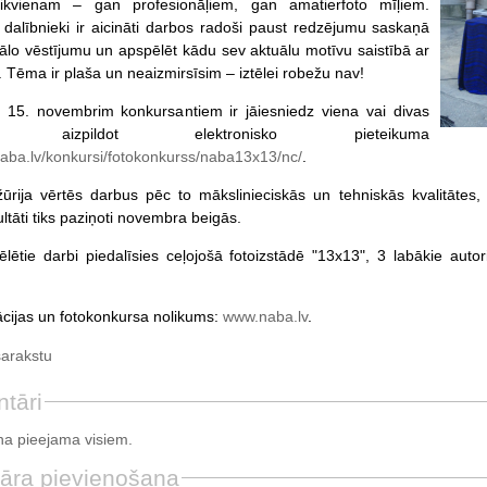
 ikvienam – gan profesionāļiem, gan amatierfoto mīļiem.
dalībnieki ir aicināti darbos radoši paust redzējumu saskaņā
nālo vēstījumu un apspēlēt kādu sev aktuālu motīvu saistībā ar
 Tēma ir plaša un neaizmirsīsim – iztēlei robežu nav!
 15. novembrim konkursantiem ir jāiesniedz viena vai divas
ijas, aizpildot elektronisko pieteikuma
ba.lv/konkursi/fotokonkurss/naba13x13/nc/
.
rija vērtēs darbus pēc to mākslinieciskās un tehniskās kvalitātes, 
ltāti tiks paziņoti novembra beigās.
vēlētie darbi piedalīsies ceļojošā fotoizstādē "13x13", 3 labākie au
ācijas un fotokonkursa nolikums:
www.naba.lv
.
sarakstu
tāri
a pieejama visiem.
āra pievienošana