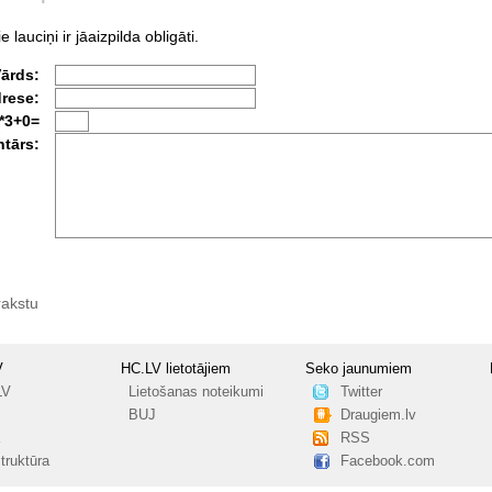
e lauciņi ir jāaizpilda obligāti.
Vārds:
drese:
*3+0=
tārs:
rakstu
V
HC.LV lietotājiem
Seko jaunumiem
LV
Lietošanas noteikumi
Twitter
BUJ
Draugiem.lv
RSS
truktūra
Facebook.com