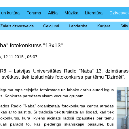
 un kultūra
Forums
Afiša
Mūzika
Literatūra
Dzīvesvei
Zaļais dzīvesveids
Ceļojumi
Labdarība
Karjera
Stil
ba" fotokonkurss "13x13"
, 12.11.2015., 06:07
R6 – Latvijas Universitātes Radio "Naba" 13. dzimšanas d
 svētkus, tiek izsludināts fotokonkurss par tēmu "Dzirdēt".
ēgumā taps ceļojošā fotoizstāde un labāko darbu autori iegūs
vas. Konkurss paredzēts visām vecuma grupām.
gados Radio "Naba" organizētajā fotokonkursā centrā atradās
 kas ar to saistīts. Šī tradīcija tiek turpināta arī šogad, kad tiek
otokonkurss, kurā ikviens aicināts radoši izpausties par tēmu
izuāli parādīt to, kas piederīgs skaniskajai pasaulei, būs