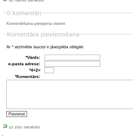
0 komentāri
Komentēšana pieejama visiem.
Komentāra pievienošana
Ar * atzīmētie lauciņi ir jāaizpilda obligāti.
*Vārds:
e-pasta adrese:
*4+2=
*Komentārs:
uz ziņu sarakstu