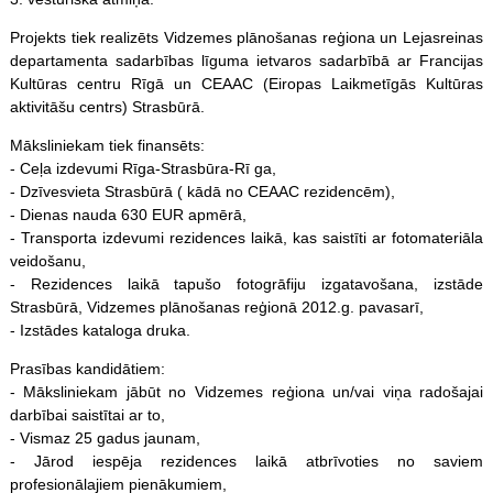
Projekts tiek realizēts Vidzemes plānošanas reģiona un Lejasreinas
departamenta sadarbības līguma ietvaros sadarbībā ar Francijas
Kultūras centru Rīgā un CEAAC (Eiropas Laikmetīgās Kultūras
aktivitāšu centrs) Strasbūrā.
Māksliniekam tiek finansēts:
- Ceļa izdevumi Rīga-Strasbūra-Rī ga,
- Dzīvesvieta Strasbūrā ( kādā no CEAAC rezidencēm),
- Dienas nauda 630 EUR apmērā,
- Transporta izdevumi rezidences laikā, kas saistīti ar fotomateriāla
veidošanu,
- Rezidences laikā tapušo fotogrāfiju izgatavošana, izstāde
Strasbūrā, Vidzemes plānošanas reģionā 2012.g. pavasarī,
- Izstādes kataloga druka.
Prasības kandidātiem:
- Māksliniekam jābūt no Vidzemes reģiona un/vai viņa radošajai
darbībai saistītai ar to,
- Vismaz 25 gadus jaunam,
- Jārod iespēja rezidences laikā atbrīvoties no saviem
profesionālajiem pienākumiem,