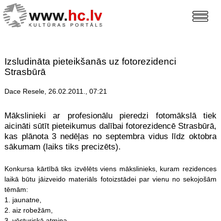
Izsludināta pieteikšanās uz fotorezidenci
Strasbūrā
Dace Resele, 26.02.2011., 07:21
Mākslinieki ar profesionālu pieredzi fotomākslā tiek
aicināti sūtīt pieteikumus dalībai fotorezidencē Strasbūrā,
kas plānota 3 nedēļas no septembra vidus līdz oktobra
sākumam (laiks tiks precizēts).
Konkursa kārtībā tiks izvēlēts viens mākslinieks, kuram rezidences
laikā būtu jāizveido materiāls fotoizstādei par vienu no sekojošām
tēmām:
1. jaunatne,
2. aiz robežām,
3. vēsturiskā atmiņa.