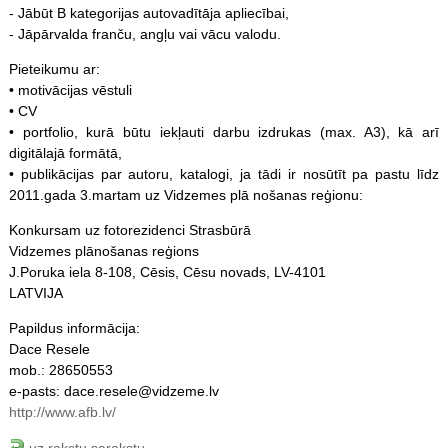
- Jābūt B kategorijas autovadītāja apliecībai,
- Jāpārvalda franču, angļu vai vācu valodu.
Pieteikumu ar:
• motivācijas vēstuli
• CV
• portfolio, kurā būtu iekļauti darbu izdrukas (max. A3), kā arī
digitālajā formātā,
• publikācijas par autoru, katalogi, ja tādi ir nosūtīt pa pastu līdz
2011.gada 3.martam uz Vidzemes plā nošanas reģionu:
Konkursam uz fotorezidenci Strasbūrā
Vidzemes plānošanas reģions
J.Poruka iela 8-108, Cēsis, Cēsu novads, LV-4101
LATVIJA
Papildus informācija:
Dace Resele
mob.: 28650553
e-pasts: dace.resele@vidzeme.lv
http://www.afb.lv/
uz rakstu sarakstu