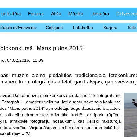
 un kultūra
Forums
Afiša
Mūzika
Literatūra
Dzīvesvei
Zaļais dzīvesveids
Ceļojumi
Labdarība
Karjera
Stil
 fotokonkursā "Mans putns 2015"
re, 04.02.2015., 11:09
abas muzejs aicina piedalīties tradicionālajā fotokonku
amatieri, kuru fotogrāfijās attēloti gan Latvijas, gan svešzem
tvijas Dabas muzeja fotokonkursā piedalījās 119 fotogrāfu no
s. Fotogrāfu – amatieru veikumu ļoti augstu novērtēja konkursa
tādes "Mans putns 2014" apmeklētāji. Sugu daudzveidība, attēlu
tnu attiecību dramatiskie brīži tika kadrēti ar īpašu rūpību.
īra atraktīvie fotogrāfiju nosaukumi, kas lieliski raksturoja
anto uzvedību. Visjaunākajam dalībniekam konkursa laikā bija
isvecākajam – 74.