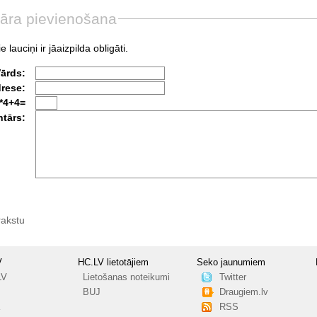
āra pievienošana
e lauciņi ir jāaizpilda obligāti.
Vārds:
drese:
*4+4=
tārs:
rakstu
V
HC.LV lietotājiem
Seko jaunumiem
LV
Lietošanas noteikumi
Twitter
BUJ
Draugiem.lv
RSS