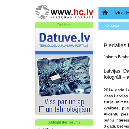
Sākumlapa
Izklaide
Reklāma
Iniciatīva
Piedalies
Jolanta Bimbe
Latvijas D
fotogrāfi – 
2014. gadā La
visas Latvija
žūrija un izs
kvalitāte, pu
Akcentu piešķ
putnu interes
Aktualitātes forumā
8 gadi, bet v