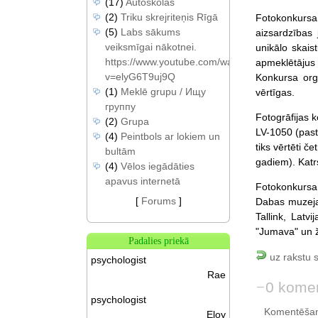
(17)
Autoskolas
(2)
Triku skrejriteņis Rīgā
Fotokonkursa 
(5)
Labs sākums
aizsardzības
veiksmīgai nākotnei.
unikālo skais
https://www.youtube.com/watch?
apmeklētājus 
v=elyG6T9uj9Q
Konkursa org
(1)
Meklē grupu / Ищу
vērtīgas.
группу
Fotogrāfijas 
(2)
Grupa
LV-1050 (past
(4)
Peintbols ar lokiem un
tiks vērtēti č
bultām
gadiem). Katrs
(4)
Vēlos iegādāties
apavus internetā
Fotokonkursa 
[
Forums
]
Dabas muzej
Tallink, Latv
"Jumava" un ž
Padalies priekā
uz rakstu 
psychologist
Rae
0 komen
psychologist
Komentēšan
Eloy