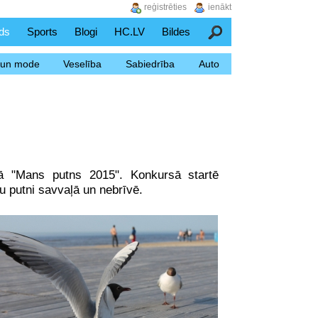
reģistrēties
ienākt
ds
Sports
Blogi
HC.LV
Bildes
Meklēšana
s un mode
Veselība
Sabiedrība
Auto
rsā "Mans putns 2015". Konkursā startē
ju putni savvaļā un nebrīvē.