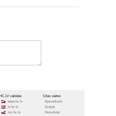
HC.LV valodas
Citas saites
www.hc.lv
Apsveikumi
lv.hc.lv
Dzejoļi
rus.hc.lv
Horoskopi