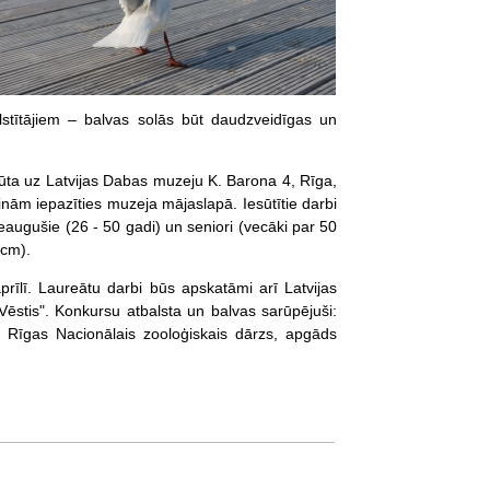
stītājiem – balvas solās būt daudzveidīgas un
ūta uz Latvijas Dabas muzeju K. Barona 4, Rīga,
nām iepazīties muzeja mājaslapā. Iesūtītie darbi
ieaugušie (26 - 50 gadi) un seniori (vecāki par 50
 cm).
īlī. Laureātu darbi būs apskatāmi arī Latvijas
 Vēstis". Konkursu atbalsta un balvas sarūpējuši:
, Rīgas Nacionālais zooloģiskais dārzs, apgāds