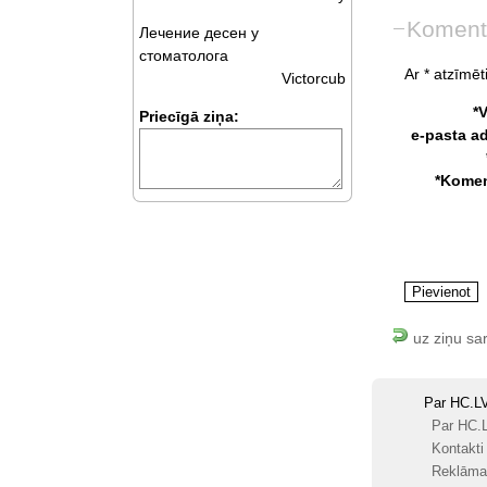
Koment
Лечение десен у
стоматолога
Ar * atzīmēti
Victorcub
*
Priecīgā ziņa:
e-pasta a
*Komen
uz ziņu sa
Par HC.L
Par HC.
Kontakti
Reklāma