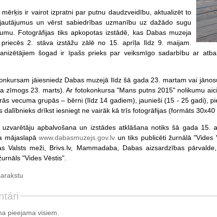
mērķis ir vairot izpratni par putnu daudzveidību, aktualizēt to
 jautājumus un vērst sabiedrības uzmanību uz dažādo sugu
tumu. Fotogrāfijas tiks apkopotas izstādē, kas Dabas muzeja
priecēs 2. stāva izstāžu zālē no 15. aprīļa līdz 9. maijam.
anizētājiem šogad ir īpašs prieks par veiksmīgo sadarbību ar atbal
konkursam jāiesniedz Dabas muzejā līdz šā gada 23. martam vai jānos
a zīmogs 23. marts). Ar fotokonkursa "Mans putns 2015" nolikumu aici
etrās vecuma grupās – bērni (līdz 14 gadiem), jaunieši (15 - 25 gadi), p
 dalībnieks drīkst iesniegt ne vairāk kā trīs fotogrāfijas (formāts 30x40
uzvarētāju apbalvošana un izstādes atklāšana notiks šā gada 15. apr
a mājaslapā
www.dabasmuzejs.gov.lv
un tiks publicēti žurnālā "Vides
ijas Valsts meži, Brivs.lv, Mammadaba, Dabas aizsardzības pārvalde
urnāls "Vides Vēstis".
sarakstu
tāri
a pieejama visiem.