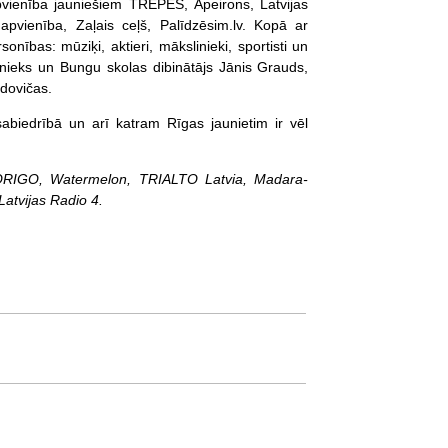
vienība jauniešiem TREPES, Apeirons, Latvijas
pvienība, Zaļais ceļš, Palīdzēsim.lv. Kopā ar
nības: mūziķi, aktieri, mākslinieki, sportisti un
inieks un Bungu skolas dibinātājs Jānis Grauds,
dovičas.
abiedrībā un arī katram Rīgas jaunietim ir vēl
.c.ORIGO, Watermelon, TRIALTO Latvia, Madara-
Latvijas Radio 4.