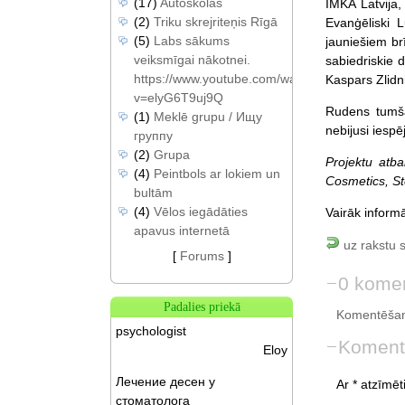
(17)
Autoskolas
IMKA Latvija
(2)
Triku skrejriteņis Rīgā
Evanģēliski 
(5)
Labs sākums
jauniešiem brī
veiksmīgai nākotnei.
sabiedriskie 
https://www.youtube.com/watch?
Kaspars Zlidn
v=elyG6T9uj9Q
Rudens tumšaj
(1)
Meklē grupu / Ищу
nebijusi iespē
группу
(2)
Grupa
Projektu atb
(4)
Peintbols ar lokiem un
Cosmetics, St
bultām
(4)
Vēlos iegādāties
Vairāk inform
apavus internetā
uz rakstu 
[
Forums
]
0 komen
Padalies priekā
Komentēšan
psychologist
Koment
Eloy
Лечение десен у
Ar * atzīmēti
стоматолога