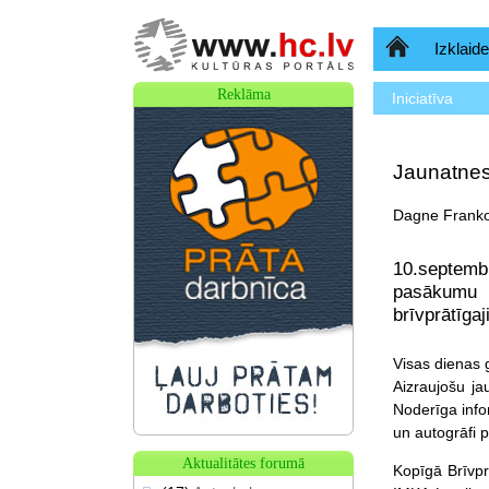
Sākumlapa
Izklaide
Reklāma
Iniciatīva
Jaunatnes 
Dagne Frankov
10.septemb
pasākumu i
brīvprātīgaj
Visas dienas 
Aizraujošu ja
Noderīga info
un autogrāfi 
Aktualitātes forumā
Kopīgā Brīvpr