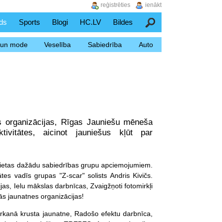
reģistrēties
ienākt
ds
Sports
Blogi
HC.LV
Bildes
Meklēšana
s un mode
Veselība
Sabiedrība
Auto
s organizācijas, Rīgas Jauniešu mēneša
ivitātes, aicinot jauniešus kļūt par
s lietas dažādu sabiedrības grupu apciemojumiem.
s vadīs grupas "Z-scar" solists Andris Kivičs.
ijas, Ielu mākslas darbnīcas, Zvaigžņoti fotomirkļi
ās jaunatnes organizācijas!
Sarkanā krusta jaunatne, Radošo efektu darbnīca,