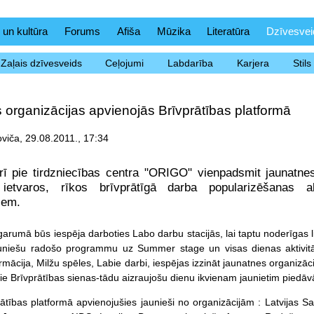
 un kultūra
Forums
Afiša
Mūzika
Literatūra
Dzīvesvei
Zaļais dzīvesveids
Ceļojumi
Labdarība
Karjera
Stil
organizācijas apvienojās Brīvprātības platformā
iča, 29.08.2011., 17:34
rī pie tirdzniecības centra "ORIGO" vienpadsmit jaunatne
etvaros, rīkos brīvprātīgā darba popularizēšanas akt
iem.
garumā būs iespēja darboties Labo darbu stacijās, lai taptu noderīga
uniešu radošo programmu uz Summer stage un visas dienas aktivitāte
rmācija, Milžu
spēles
, Labie darbi, iespējas izzināt jaunatnes organizāc
pie Brīvprātības sienas-tādu aizraujošu dienu ikvienam jaunietim piedāv
ātības platformā apvienojušies jaunieši no organizācijām : Latvijas 