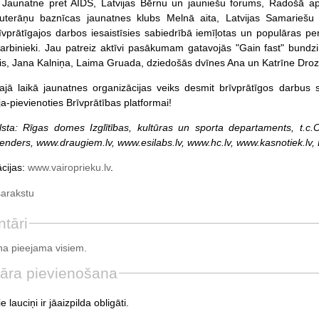
, Jaunatne pret AIDS, Latvijas Bērnu un jauniešu forums, Radošā ap
Luterāņu baznīcas jaunatnes klubs Melnā aita, Latvijas Samariešu a
vprātīgajos darbos iesaistīsies sabiedrībā iemīļotas un populāras perso
darbinieki. Jau patreiz aktīvi pasākumam gatavojās "Gain fast" bundz
is, Jana Kalniņa, Laima Gruada, dziedošās dvīnes Ana un Katrīne Droz
ā laikā jaunatnes organizācijas veiks desmit brīvprātīgos darbus s
ja-pievienoties Brīvprātības platformai!
alsta: Rīgas domes Izglītības, kultūras un sporta departaments, t
enders, www.draugiem.lv, www.esilabs.lv, www.hc.lv, www.kasnotiek.lv, 
ācijas:
www.vairoprieku.lv
.
sarakstu
tāri
a pieejama visiem.
āra pievienošana
e lauciņi ir jāaizpilda obligāti.