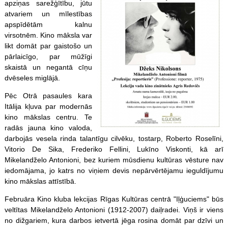
apziņas sarežģītību, jūtu
atvariem un mīlestības
apspīdētām kalnu
virsotnēm. Kino māksla var
likt domāt par gaistošo un
pārlaicīgo, par mūžīgi
skaistā un negantā cīņu
dvēseles miglājā.
Pēc Otrā pasaules kara
Itālija kļuva par modernās
kino mākslas centru. Te
radās jauna kino valoda,
darbojās vesela rinda talantīgu cilvēku, tostarp, Roberto Roselīni,
Vitorio De Sika, Frederiko Fellini, Lukīno Viskonti, kā arī
Mikelandželo Antonioni, bez kuriem mūsdienu kultūras vēsture nav
iedomājama, jo katrs no viņiem devis nepārvērtējamu ieguldījumu
kino mākslas attīstībā.
Februāra Kino kluba lekcijas Rīgas Kultūras centrā "Iļģuciems" būs
veltītas Mikelandželo Antonioni (1912-2007) daiļradei. Viņš ir viens
no dižgariem, kura darbos ietvertā jēga rosina domāt par dzīvi un