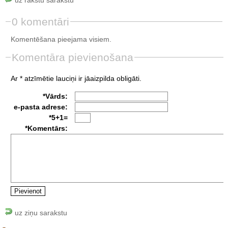
0 komentāri
Komentēšana pieejama visiem.
Komentāra pievienošana
Ar * atzīmētie lauciņi ir jāaizpilda obligāti.
*Vārds:
e-pasta adrese:
*5+1=
*Komentārs:
uz ziņu sarakstu