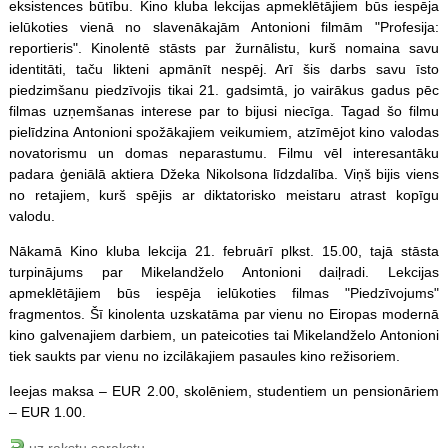
eksistences būtību. Kino kluba lekcijas apmeklētājiem būs iespēja
ielūkoties vienā no slavenākajām Antonioni filmām "Profesija:
reportieris". Kinolentē stāsts par žurnālistu, kurš nomaina savu
identitāti, taču likteni apmānīt nespēj. Arī šis darbs savu īsto
piedzimšanu piedzīvojis tikai 21. gadsimtā, jo vairākus gadus pēc
filmas uzņemšanas interese par to bijusi niecīga. Tagad šo filmu
pielīdzina Antonioni spožākajiem veikumiem, atzīmējot kino valodas
novatorismu un domas neparastumu. Filmu vēl interesantāku
padara ģeniālā aktiera Džeka Nikolsona līdzdalība. Viņš bijis viens
no retajiem, kurš spējis ar diktatorisko meistaru atrast kopīgu
valodu.
Nākamā Kino kluba lekcija 21. februārī plkst. 15.00, tajā stāsta
turpinājums par Mikelandželo Antonioni daiļradi. Lekcijas
apmeklētājiem būs iespēja ielūkoties filmas "Piedzīvojums"
fragmentos. Šī kinolenta uzskatāma par vienu no Eiropas modernā
kino galvenajiem darbiem, un pateicoties tai Mikelandželo Antonioni
tiek saukts par vienu no izcilākajiem pasaules kino režisoriem.
Ieejas maksa – EUR 2.00, skolēniem, studentiem un pensionāriem
– EUR 1.00.
uz rakstu sarakstu