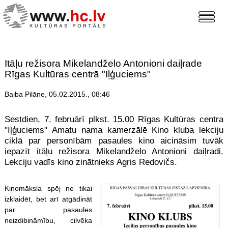
Itāļu režisora Mikelandželo Antonioni daiļrade
Rīgas Kultūras centrā "Iļģuciems"
Baiba Pilāne, 05.02.2015., 08:46
Sestdien, 7. februārī plkst. 15.00 Rīgas Kultūras centra
"Iļģuciems" Amatu nama kamerzālē Kino kluba lekciju
ciklā par personībām pasaules kino aicināsim tuvāk
iepazīt itāļu režisora Mikelandželo Antonioni daiļradi.
Lekciju vadīs kino zinātnieks Agris Redovičs.
Kinomāksla spēj ne tikai
izklaidēt, bet arī atgādināt
par pasaules
neizdibināmību, cilvēka