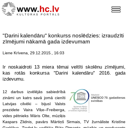
"Darini kalendāru" konkurss noslēdzies: izraudzīti
zīmējumi nākamā gada izdevumam
Liene Krīvena, 29.12.2015., 16:03
Ir noskaidroti 13 miera tēmai veltīti skolēnu zīmējumi,
kas rotās konkursa "Darini kalendāru" 2016. gada
izdevumu.
12 darbus izvēlējās sabiedrībā
zināmi un katrs savā jomā cienīti
Latvijas cilvēki – bijusī Valsts
prezidete Vaira Vīķe–Freiberga,
vides pētnieks Māris Olte, mūziķis
Kaspars Zlidnis, pavārs Mārtiņš Sirmais, TV žurnāliste Kristīne
Garklāva, Ziedot.lv vadītāja Rūta Dimanta, mūziķis un producents