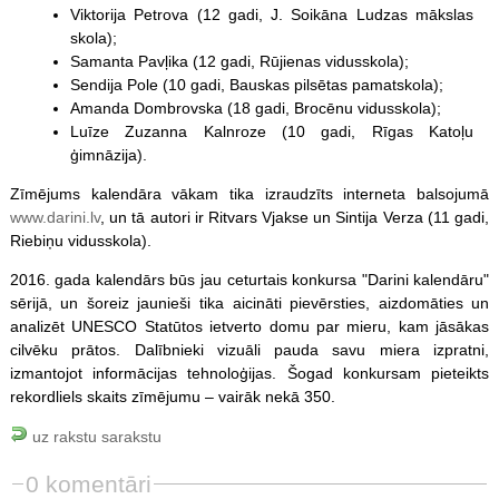
Viktorija Petrova (12 gadi, J. Soikāna Ludzas mākslas
skola);
Samanta Pavļika (12 gadi, Rūjienas vidusskola);
Sendija Pole (10 gadi, Bauskas pilsētas pamatskola);
Amanda Dombrovska (18 gadi, Brocēnu vidusskola);
Luīze Zuzanna Kalnroze (10 gadi, Rīgas Katoļu
ģimnāzija).
Zīmējums kalendāra vākam tika izraudzīts interneta balsojumā
www.darini.lv
, un tā autori ir Ritvars Vjakse un Sintija Verza (11 gadi,
Riebiņu vidusskola).
2016. gada kalendārs būs jau ceturtais konkursa "Darini kalendāru"
sērijā, un šoreiz jaunieši tika aicināti pievērsties, aizdomāties un
analizēt UNESCO Statūtos ietverto domu par mieru, kam jāsākas
cilvēku prātos. Dalībnieki vizuāli pauda savu miera izpratni,
izmantojot informācijas tehnoloģijas. Šogad konkursam pieteikts
rekordliels skaits zīmējumu – vairāk nekā 350.
uz rakstu sarakstu
0 komentāri