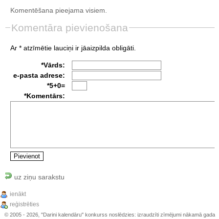
Komentēšana pieejama visiem.
Komentāra pievienošana
Ar * atzīmētie lauciņi ir jāaizpilda obligāti.
*Vārds:
e-pasta adrese:
*5+0=
*Komentārs:
uz ziņu sarakstu
ienākt
reģistrēties
© 2005 - 2026, "Darini kalendāru" konkurss noslēdzies: izraudzīti zīmējumi nākamā gada