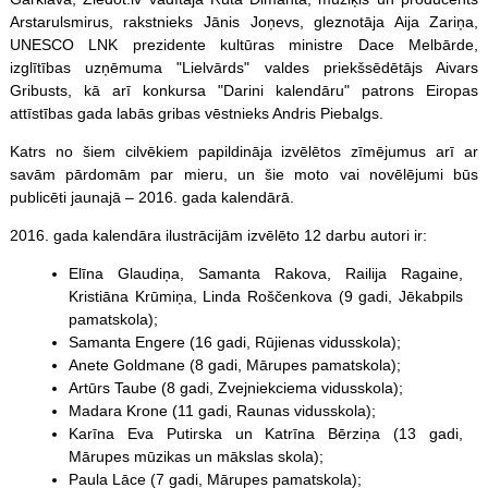
Arstarulsmirus, rakstnieks Jānis Joņevs, gleznotāja Aija Zariņa,
UNESCO LNK prezidente kultūras ministre Dace Melbārde,
izglītības uzņēmuma "Lielvārds" valdes priekšsēdētājs Aivars
Gribusts, kā arī konkursa "Darini kalendāru" patrons Eiropas
attīstības gada labās gribas vēstnieks Andris Piebalgs.
Katrs no šiem cilvēkiem papildināja izvēlētos zīmējumus arī ar
savām pārdomām par mieru, un šie moto vai novēlējumi būs
publicēti jaunajā – 2016. gada kalendārā.
2016. gada kalendāra ilustrācijām izvēlēto 12 darbu autori ir:
Elīna Glaudiņa, Samanta Rakova, Railija Ragaine,
Kristiāna Krūmiņa, Linda Roščenkova (9 gadi, Jēkabpils
pamatskola);
Samanta Engere (16 gadi, Rūjienas vidusskola);
Anete Goldmane (8 gadi, Mārupes pamatskola);
Artūrs Taube (8 gadi, Zvejniekciema vidusskola);
Madara Krone (11 gadi, Raunas vidusskola);
Karīna Eva Putirska un Katrīna Bērziņa (13 gadi,
Mārupes mūzikas un mākslas skola);
Paula Lāce (7 gadi, Mārupes pamatskola);