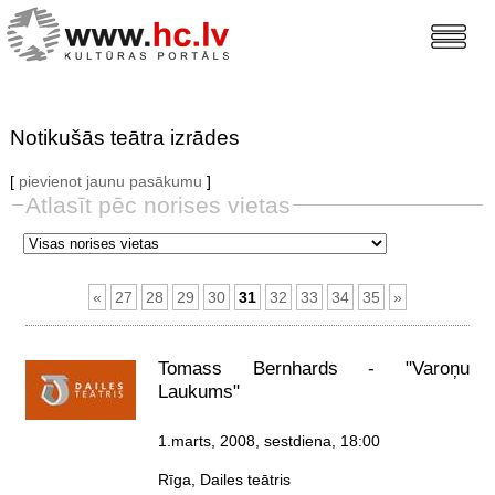
Notikušās teātra izrādes
[
pievienot jaunu pasākumu
]
Atlasīt pēc norises vietas
«
27
28
29
30
31
32
33
34
35
»
Tomass Bernhards - "Varoņu
Laukums"
1.marts, 2008, sestdiena
, 18:00
Rīga, Dailes teātris