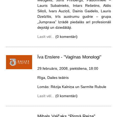
Lauris Subatnieks, Intars Rešetins, Aldis
Siliņš, Ivars Auziņš, Dainis Gaidelis, Lauris
Dzelzītis, trīs austrumu gudrie – grupa
„Jumprava” Izrādē piedalās arī profesionāli
dejotāji un dziedātāji.
Lasīt vēl...
(0 komentāri)
Īva Enslere - "Vagīnas Monologi"
29.februāris, 2008, piektdiena
, 18:00
Rīga, Dailes teātris
Lomās: Rēzija Kalniņa un Sarmīte Rubule
Lasīt vēl...
(0 komentāri)
Mihals Valčaks “Pirmā Reize”