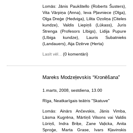
Lomās: Jānis Paukštello (Roberts Šusters),
Vita Vārpiņa (Anna), Ieva Pļavniece (Olga),
Olga Dreģe (Hedviga), Lilita Ozoliņa (Citeles
kundze), Valdis Liepiņš (Lūkass), Juris
Strenga (Profesors Lībigs), Lidija Pupure
(Lībiga kundze), Lauris Subatnieks
(Landauers), Aija Dzērve (Herta)
Lasīt vēl...
(0 komentāri)
Mareks Modzeļevskis “Kronēšana”
1.marts, 2008, sestdiena
, 13.00
Rīga, Neatkarīgais teātris "Skatuve"
Lomās: Ainārs Ančevskis, Jānis Vimba,
Lāsma Kugrēna, Mārtiņš Vilsons vai Valdis
Lūriņš, Indra Briķe, Zane Vaļicka, Anita
Sproģe, Marta Grase, Ivars Kļavinskis