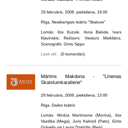
29.februāris, 2008, piektdiena
, 18:00
Rīga, Neatkarīgais teātris "Skatuve"
Lomās: Ilze Ķuzule, Ilona Balode, Ivars
Kļavinskis; Režisors: Viesturs Meikšāns;
Scenogrāfs: Gints Sippo
Lasīt vēl...
(0 komentāri)
Mārtins Makdona - "Līnenas
Skaistumkaraliene"
29.februāris, 2008, piektdiena
, 13:00
Rīga, Dailes teātris
Lomās: Mirdza Martinsone (Morīna), Ilze
Vazdika (Mega), Juris Kalniņš (Pato), Gints
Grāvelis vai Lauris Dzelzītis (Rejs)