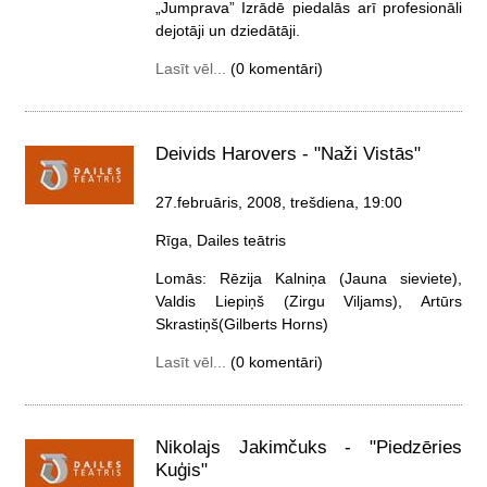
„Jumprava” Izrādē piedalās arī profesionāli
dejotāji un dziedātāji.
Lasīt vēl...
(0 komentāri)
Deivids Harovers - "Naži Vistās"
27.februāris, 2008, trešdiena
, 19:00
Rīga, Dailes teātris
Lomās: Rēzija Kalniņa (Jauna sieviete),
Valdis Liepiņš (Zirgu Viljams), Artūrs
Skrastiņš(Gilberts Horns)
Lasīt vēl...
(0 komentāri)
Nikolajs Jakimčuks - "Piedzēries
Kuģis"