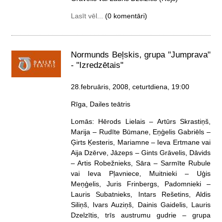
Lasīt vēl...
(0 komentāri)
Normunds Beļskis, grupa "Jumprava"
- "Izredzētais"
28.februāris, 2008, ceturtdiena
, 19:00
Rīga, Dailes teātris
Lomās: Hērods Lielais – Artūrs Skrastiņš,
Marija – Rudīte Būmane, Eņģelis Gabriēls –
Ģirts Ķesteris, Mariamne – Ieva Ertmane vai
Aija Dzērve, Jāzeps – Gints Grāvelis, Dāvids
– Artis Robežnieks, Sāra – Sarmīte Rubule
vai Ieva Pļavniece, Muitnieki – Uģis
Meņģelis, Juris Frinbergs, Padomnieki –
Lauris Subatnieks, Intars Rešetins, Aldis
Siliņš, Ivars Auziņš, Dainis Gaidelis, Lauris
Dzelzītis, trīs austrumu gudrie – grupa