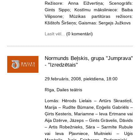
Režisore: Anna Eižvertiņa; Scenogrāfs:
Gints Sippo; Kostīmu māksliniece: Baiba
Vilipsone; Mūzikas partitūras režisors:
Kšištofs Širšeņs; Gaismas: Sergejs Južkovs
Lasīt vēl...
(0 komentāri)
Normunds Beļskis, grupa "Jumprava"
- "Izredzētais"
29.februāris, 2008, piektdiena
, 18:00
Rīga, Dailes teātris
Lomās: Hērods Lielais – Artūrs Skrastiņš,
Marija – Rudīte Būmane, Eņģelis Gabriēls –
Ģirts Ķesteris, Mariamne – Ieva Ertmane vai
Aija Dzērve, Jāzeps – Gints Grāvelis, Dāvids
– Artis Robežnieks, Sāra – Sarmīte Rubule
vai Ieva Pļavniece, Muitnieki – Uģis
Meņģelis, Juris Frinbergs, Padomnieki –