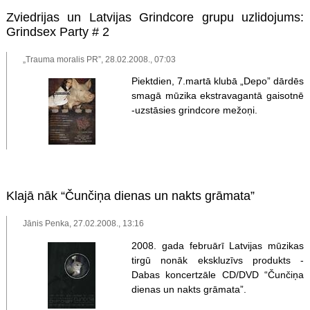
Zviedrijas un Latvijas Grindcore grupu uzlidojums:
Grindsex Party # 2
„Trauma moralis PR”, 28.02.2008., 07:03
Piektdien, 7.martā klubā „Depo” dārdēs
smagā mūzika ekstravagantā gaisotnē
-uzstāsies grindcore mežoņi.
Klajā nāk “Čunčiņa dienas un nakts grāmata”
Jānis Penka, 27.02.2008., 13:16
2008. gada februārī Latvijas mūzikas
tirgū nonāk ekskluzīvs produkts -
Dabas koncertzāle CD/DVD “Čunčiņa
dienas un nakts grāmata”.