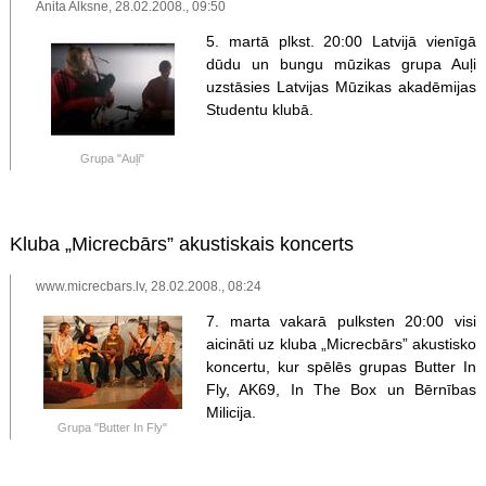
Anita Alksne, 28.02.2008., 09:50
5. martā plkst. 20:00 Latvijā vienīgā
dūdu un bungu mūzikas grupa Auļi
uzstāsies Latvijas Mūzikas akadēmijas
Studentu klubā.
Grupa "Auļi"
Kluba „Micrecbārs” akustiskais koncerts
www.micrecbars.lv, 28.02.2008., 08:24
7. marta vakarā pulksten 20:00 visi
aicināti uz kluba „Micrecbārs” akustisko
koncertu, kur spēlēs grupas Butter In
Fly, AK69, In The Box un Bērnības
Milicija.
Grupa "Butter In Fly"