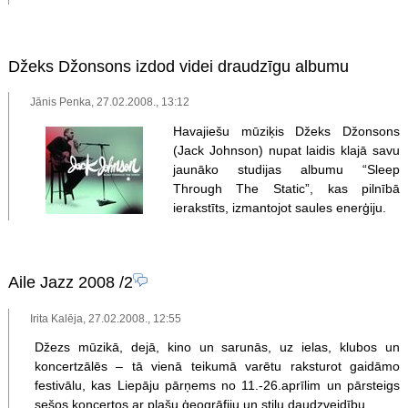
Džeks Džonsons izdod videi draudzīgu albumu
Jānis Penka, 27.02.2008., 13:12
Havajiešu mūziķis Džeks Džonsons
(Jack Johnson) nupat laidis klajā savu
jaunāko studijas albumu “Sleep
Through The Static”, kas pilnībā
ierakstīts, izmantojot saules enerģiju.
Aile Jazz 2008
/2
Irita Kalēja, 27.02.2008., 12:55
Džezs mūzikā, dejā, kino un sarunās, uz ielas, klubos un
koncertzālēs – tā vienā teikumā varētu raksturot gaidāmo
festivālu, kas Liepāju pārņems no 11.-26.aprīlim un pārsteigs
sešos koncertos ar plašu ģeogrāfiju un stilu daudzveidību.