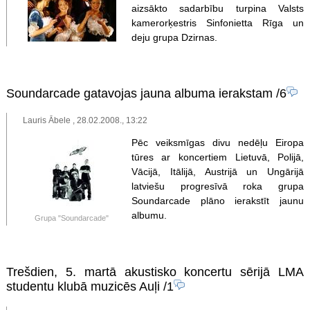
aizsākto sadarbību turpina Valsts
kamerorķestris Sinfonietta Rīga un
deju grupa Dzirnas.
Soundarcade gatavojas jauna albuma ierakstam
/6
Lauris Ābele , 28.02.2008., 13:22
Pēc veiksmīgas divu nedēļu Eiropa
tūres ar koncertiem Lietuvā, Polijā,
Vācijā, Itālijā, Austrijā un Ungārijā
latviešu progresīvā roka grupa
Soundarcade plāno ierakstīt jaunu
albumu.
Grupa "Soundarcade"
Trešdien, 5. martā akustisko koncertu sērijā LMA
studentu klubā muzicēs Auļi
/1