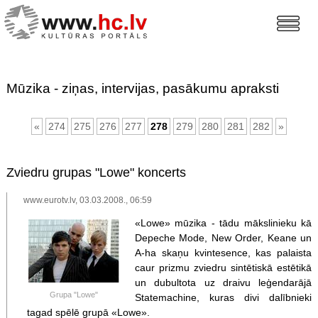
Mūzika - ziņas, intervijas, pasākumu apraksti
«
274
275
276
277
278
279
280
281
282
»
Zviedru grupas "Lowe" koncerts
www.eurotv.lv, 03.03.2008., 06:59
«Lowe» mūzika - tādu mākslinieku kā
Depeche Mode, New Order, Keane un
A-ha skaņu kvintesence, kas palaista
caur prizmu zviedru sintētiskā estētikā
un dubultota uz draivu leģendarājā
Grupa "Lowe"
Statemachine, kuras divi dalībnieki
tagad spēlē grupā «Lowe».