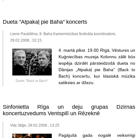
Dueta "Atpakaļ pie Baha" koncerts
Liene Paukšēna, 8. Baha Kamermūzikas festivāla koordinatore,
29.02.2008., 10:15
4. martā plkst. 19.00 Rīgā, Vēstures un
Kuģniecības muzeja Kolonnu zālē būs
iespēja dzirdēt pārsteidzošā dueta no
Dānijas „Atpakaļ pie Baha” (Back to
Bach) koncertu, kur klasiskā mūzika
Duets "Back to Bach"
satiksies ar džezu.
Sinfonietta Rīga un deju grupas Dzirnas
koncertuzvedums Ventspilī un Rēzeknē
Vita Stiģe, 28.02.2008., 13:25
Pagājušā gada nogalē veiksmīgi