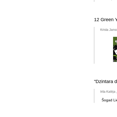
12 Green 
Krista Jans
"Dzintara 
Irita Kalēja
Šogad Li