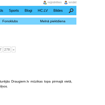
reģistrēties
ienākt
ds
Sports
Blogi
HC.LV
Bildes
Meklēšana
Fonoklubs
Melnā piektdiena
7
278
»
urējās Draugiem.lv mūzikas topa pirmajā vietā,
iļņos.