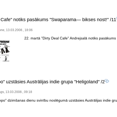
l Cafe" notiks pasākums "Swaparama— bikses nost!"
/11
one, 13.03.2008., 18:06
22. martā "Dirty Deal Cafe" Andrejsalā notiks pasākums
" uzstāsies Austrālijas indie grupa "Heligoland"
/2
gs, 13.03.2008., 09:18
po" dzimšanas dienu svinību noslēgumā uzstāsies Austrālijas indie gru