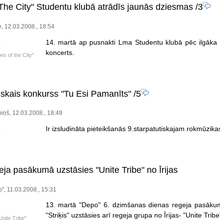
 The City" Studentu klubā atrādīs jaunās dziesmas
/3
e, 12.03.2008., 18:54
14. martā ap pusnakti Lma Studentu klubā pēc ilgāka 
koncerts.
es of the City"
tiskais konkurss "Tu Esi Pamanīts"
/5
iņš, 12.03.2008., 18:49
Ir izsludināta pieteikšanās 9.starpatutiskajam rokmūzik
ja pasākumā uzstāsies "Unite Tribe" no Īrijas
", 11.03.2008., 15:31
13. martā "Depo" 6. dzimšanas dienas regeja pasākum
"Striķis" uzstāsies arī regeja grupa no Īrijas- "Unite Tribe
nite Tribe"