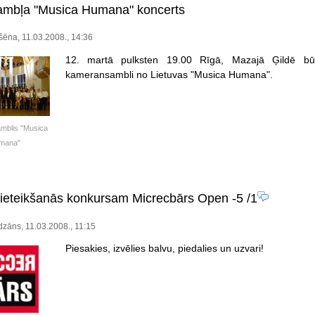
mbļa "Musica Humana" koncerts
ēna, 11.03.2008., 14:36
12. martā pulksten 19.00 Rīgā, Mazajā Ģildē bū
kameransambli no Lietuvas "Musica Humana".
mblis "Musica
mana"
ieteikšanās konkursam Micrecbārs Open -5
/1
dzāns, 11.03.2008., 11:15
Piesakies, izvēlies balvu, piedalies un uzvari!