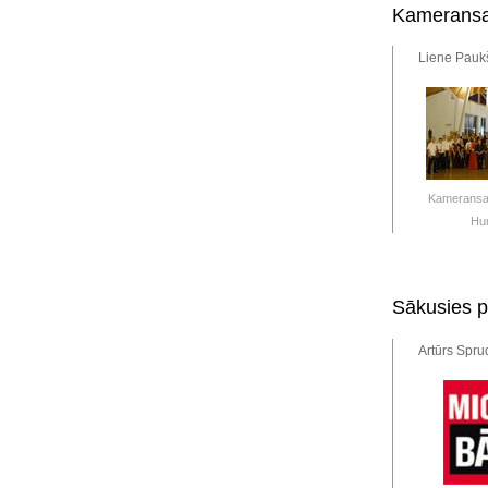
Kameransa
Liene Paukš
Kameransa
Hu
Sākusies p
Artūrs Spru