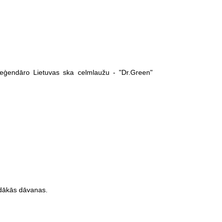
 leģendāro Lietuvas ska celmlaužu - "Dr.Green"
ādākās dāvanas.