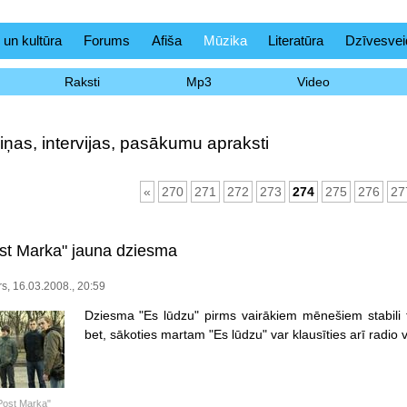
 un kultūra
Forums
Afiša
Mūzika
Literatūra
Dzīvesvei
Raksti
Mp3
Video
iņas, intervijas, pasākumu apraksti
«
270
271
272
273
274
275
276
27
st Marka" jauna dziesma
s, 16.03.2008., 20:59
Dziesma "Es lūdzu" pirms vairākiem mēnešiem stabili t
bet, sākoties martam "Es lūdzu" var klausīties arī radio v
Post Marka"