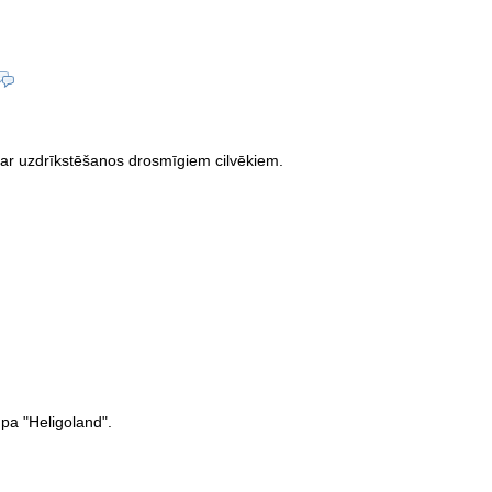
 ar uzdrīkstēšanos drosmīgiem cilvēkiem.
pa "Heligoland".