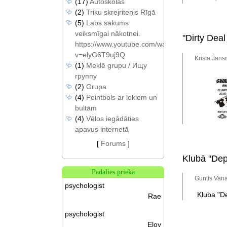
(17)
Autoskolas
(2)
Triku skrejriteņis Rīgā
(5)
Labs sākums
veiksmīgai nākotnei.
"Dirty Dea
https://www.youtube.com/watch?
v=elyG6T9uj9Q
Krista Jans
(1)
Meklē grupu / Ищу
группу
(2)
Grupa
(4)
Peintbols ar lokiem un
bultām
(4)
Vēlos iegādāties
apavus internetā
[
Forums
]
Klubā "Depo
Padalies priekā
Guntis Vana
psychologist
Kluba "De
Rae
psychologist
Eloy