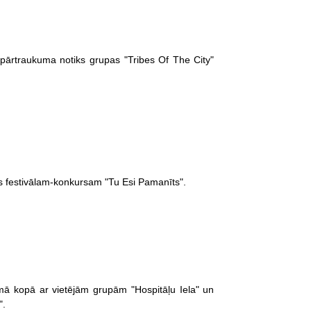
pārtraukuma notiks grupas "Tribes Of The City"
as festivālam-konkursam "Tu Esi Pamanīts".
ā kopā ar vietējām grupām "Hospitāļu Iela" un
".