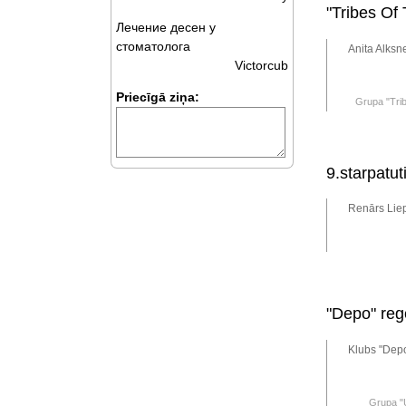
"Tribes Of
Лечение десен у
стоматолога
Anita Alksn
Victorcub
Priecīgā ziņa:
Grupa "Trib
9.starpatu
Renārs Liep
"Depo" rege
Klubs "Depo
Grupa "U