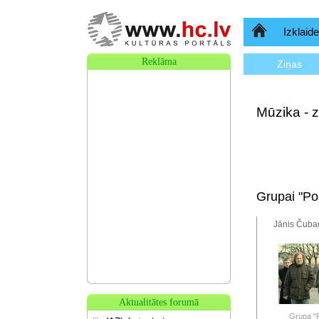
Sākumlapa
Izklaide
Reklāma
Ziņas
Mūzika - z
Grupai "Po
Jānis Čubar
Aktualitātes forumā
Grupa "