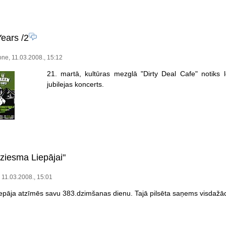
Years
/2
one, 11.03.2008., 15:12
21. martā, kultūras mezglā "Dirty Deal Cafe" notiks
jubilejas koncerts.
dziesma Liepājai"
 , 11.03.2008., 15:01
epāja atzīmēs savu 383.dzimšanas dienu. Tajā pilsēta saņems visdaž