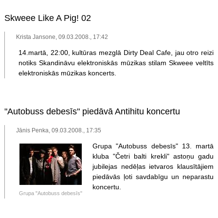
Skweee Like A Pig! 02
Krista Jansone, 09.03.2008., 17:42
14.martā, 22:00, kultūras mezglā Dirty Deal Cafe, jau otro reizi
notiks Skandināvu elektroniskās mūzikas stilam Skweee veltīts
elektroniskās mūzikas koncerts.
"Autobuss debesīs" piedāvā Antihitu koncertu
Jānis Penka, 09.03.2008., 17:35
Grupa "Autobuss debesīs" 13. martā
kluba "Četri balti krekli" astoņu gadu
jubilejas nedēļas ietvaros klausītājiem
piedāvās ļoti savdabīgu un neparastu
koncertu.
Grupa "Autobuss debesīs"