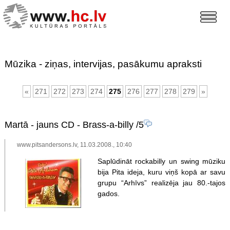
Mūzika - ziņas, intervijas, pasākumu apraksti
«
271
272
273
274
275
276
277
278
279
»
Martā - jauns CD - Brass-a-billy
/5
www.pitsandersons.lv, 11.03.2008., 10:40
Saplūdināt rockabilly un swing mūziku
bija Pita ideja, kuru viņš kopā ar savu
grupu “Arhīvs” realizēja jau 80.-tajos
gados.