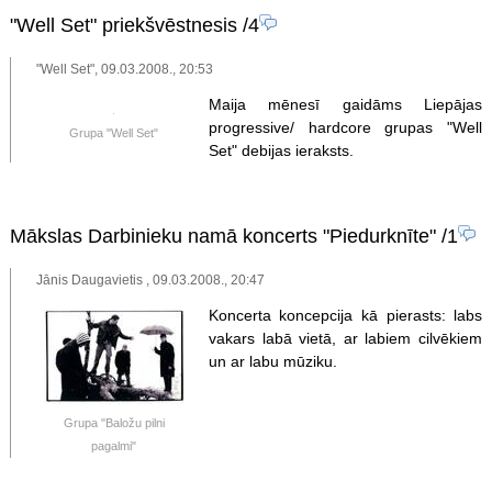
"Well Set" priekšvēstnesis
/4
"Well Set", 09.03.2008., 20:53
Maija mēnesī gaidāms Liepājas
progressive/ hardcore grupas "Well
Grupa "Well Set"
Set" debijas ieraksts.
Mākslas Darbinieku namā koncerts "Piedurknīte"
/1
Jānis Daugavietis , 09.03.2008., 20:47
Koncerta koncepcija kā pierasts: labs
vakars labā vietā, ar labiem cilvēkiem
un ar labu mūziku.
Grupa "Baložu pilni
pagalmi"