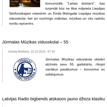
koncertzāle "Lielais dzintars", kas
turpmāk būs ne tikai mājvieta Liepājas
Simfoniskajam orķestrim un Emiļa Melngaiļa Liepājas mūzikas
vidusskolai, bet arī nozīmīgs mākslas, mūzikas un citu radošu
norišu epicentrs.
Jūrmalas Mūzikas vidusskolai – 55
Jolanta Bimbere, 16.10.2015., 07:34
Jūrmalas Mūzikas vidusskola oktobrī
atzīmēs savu 55. gadskārtu, rīkojot
vairākus pasākumus – koncertus un
salidojumus.
Latvijas Radio bigbends atskaņos jauno džeza klasiku