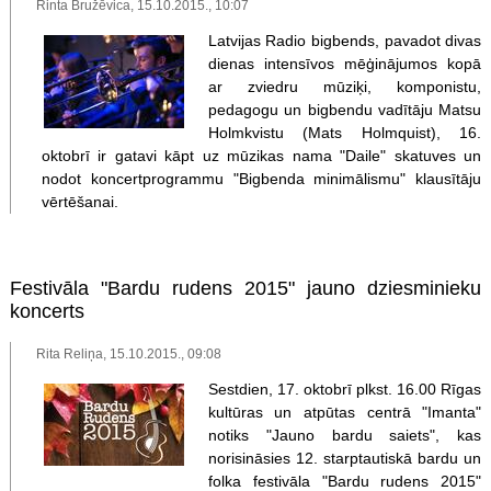
Rinta Bružēvica, 15.10.2015., 10:07
Latvijas Radio bigbends, pavadot divas
dienas intensīvos mēģinājumos kopā
ar zviedru mūziķi, komponistu,
pedagogu un bigbendu vadītāju Matsu
Holmkvistu (Mats Holmquist), 16.
oktobrī ir gatavi kāpt uz mūzikas nama "Daile" skatuves un
nodot koncertprogrammu "Bigbenda minimālismu" klausītāju
vērtēšanai.
Festivāla "Bardu rudens 2015" jauno dziesminieku
koncerts
Rita Reliņa, 15.10.2015., 09:08
Sestdien, 17. oktobrī plkst. 16.00 Rīgas
kultūras un atpūtas centrā "Imanta"
notiks "Jauno bardu saiets", kas
norisināsies 12. starptautiskā bardu un
folka festivāla "Bardu rudens 2015"