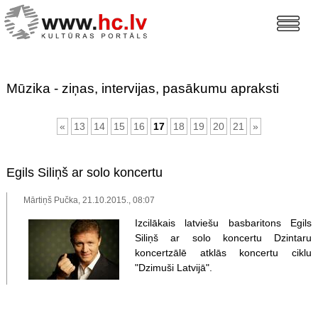
Mūzika - ziņas, intervijas, pasākumu apraksti
«
13
14
15
16
17
18
19
20
21
»
Egils Siliņš ar solo koncertu
Mārtiņš Pučka, 21.10.2015., 08:07
Izcilākais latviešu basbaritons Egils
Siliņš ar solo koncertu Dzintaru
koncertzālē atklās koncertu ciklu
"Dzimuši Latvijā".