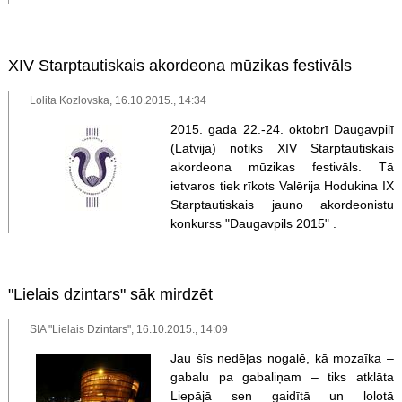
XIV Starptautiskais akordeona mūzikas festivāls
Lolita Kozlovska, 16.10.2015., 14:34
2015. gada 22.-24. oktobrī Daugavpilī
(Latvija) notiks XIV Starptautiskais
akordeona mūzikas festivāls. Tā
ietvaros tiek rīkots Valērija Hodukina IX
Starptautiskais jauno akordeonistu
konkurss "Daugavpils 2015" .
"Lielais dzintars" sāk mirdzēt
SIA "Lielais Dzintars", 16.10.2015., 14:09
Jau šīs nedēļas nogalē, kā mozaīka –
gabalu pa gabaliņam – tiks atklāta
Liepājā sen gaidītā un lolotā