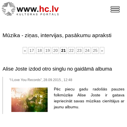
Mūzika - ziņas, intervijas, pasākumu apraksti
«
17
18
19
20
21
22
23
24
25
»
Alise Joste izdod otro singlu no gaidāmā albuma
“I Love You Records”, 28.09.2015., 12:48
Pēc piecu gadu radošās pauzes
folkmūziķe Alise Joste ir gatava
iepriecināt savas mūzikas cienītājus ar
jaunu albumu.