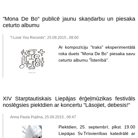
"Mona De Bo" publicē jaunu skaņdarbu un piesaka
ceturto albumu
"I Love You Records", 25.09.2015., 08:00
Ar kompozīciju "traks" eksperimentālā
roka duets "Mona De Bo" piesaka savu
ceturto albumu "Īstenībā".
XIV Starptautiskais Liepājas ērģeļmūzikas festivāls
noslēgsies piektdien ar koncertu "Lāsojiet, debesis!"
Anna Paula Pujēna, 25.09.2015., 06:47
Piektdien, 25. septembrī, plkst. 19.00
Liepājas Sv.Trīsvienības katedrālē ar