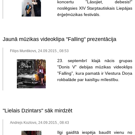
koncertu "Lāsojiet, debesis!"
noslēgsies XIV Starptautiskais Liepājas
ērģeļmūzikas festivāls.
Jaunā mūzikas videoklipa "Falling" prezentācija
Filips Muntikovs, 24.09.2015., 08:53
23. septembrī klajā nācis grupas
"Donis V" debijas mūzikas videoklips
"Falling", kura pamatā ir Viestura Doņa
rokbalāde par kaislīgu mīlestību.
"Lielais Dzintars" sāk mirdzēt
Andrejs Kozlovs, 24.09.2015., 08:43
Ilgi gaidītā iespēja baudīt vienu no