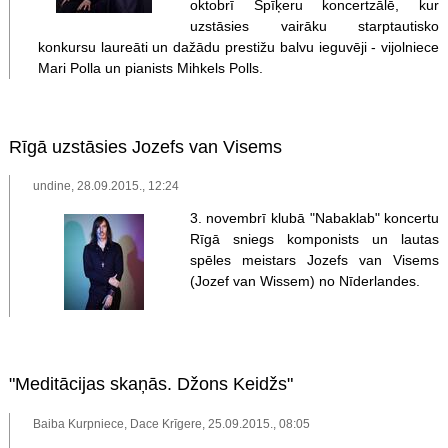
oktobrī Spīķeru koncertzālē, kur
uzstāsies vairāku starptautisko
konkursu laureāti un dažādu prestižu balvu ieguvēji - vijolniece
Mari Polla un pianists Mihkels Polls.
Rīgā uzstāsies Jozefs van Visems
undine, 28.09.2015., 12:24
3. novembrī klubā "Nabaklab" koncertu
Rīgā sniegs komponists un lautas
spēles meistars Jozefs van Visems
(Jozef van Wissem) no Nīderlandes.
"Meditācijas skaņās. Džons Keidžs"
Baiba Kurpniece, Dace Krīgere, 25.09.2015., 08:05