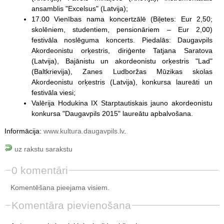
ansamblis "Excelsus" (Latvija);
17.00 Vienības nama koncertzālē (Biļetes: Eur 2,50;
skolēniem, studentiem, pensionāriem – Eur 2,00)
festivāla noslēguma koncerts. Piedalās: Daugavpils
Akordeonistu orķestris, diriģente Tatjana Saratova
(Latvija), Bajānistu un akordeonistu orķestris "Lad"
(Baltkrievija), Zanes Ludboržas Mūzikas skolas
Akordeonistu orķestris (Latvija), konkursa laureāti un
festivāla viesi;
Valērija Hodukina IX Starptautiskais jauno akordeonistu
konkursa "Daugavpils 2015" laureātu apbalvošana.
Informācija:
www.kultura.daugavpils.lv
.
uz rakstu sarakstu
0 komentāri
Komentēšana pieejama visiem.
Komentāra pievienošana