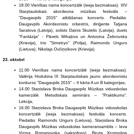
18.00 Vienības nama koncertzālē (ieeja bezmaksas). XIV
Starptautiskais akordeona mūzikas festivāls –
"Daugavpils 2015" atklāšanas koncerts. Piedalās:
Daugavpils Akordeonistu orķestris, diriģente Tatjana
Saratova (Latvija), solists Dainis Skutelis (Latvija), duets
"Fantāzija" - Pāvels Mihaļovs un Antoņina Žebrovska
(Krievija), trio "Simetryo" (Polija), Raimonds Ungurs
(Lietuva), Nikolajs Ovčiņņikovs (Krievija).
23. oktobrī
11.00 Vienības nama koncertzālē (ieeja bezmaksas).
Valērija Hodukina IX Starptautiskais jauno akordeonistu
konkurss "Daugavpils 2015" – II kārta A un B kategorijas;
14.00 Staņislava Broka Daugavpils Mūzikas vidusskolas
kamerzālē. Metodiskais seminārs – "Praktikums".
Lekcija;
16.00 Staņislava Broka Daugavpils Mūzikas vidusskolas
koncertzālē (ieeja bezmaksas) festivāla koncerts.
Piedalās: Raimonds Ungurs (Lietuva), Staņislava Broka
Daugavpils Mūzikas vidusskolas kameransamblis – Ieva
Vizma Romanovska (saksofons), Biruta Krompāne