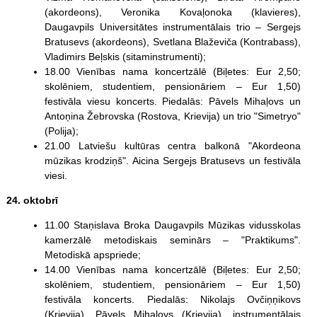
(akordeons), Veronika Kovaļonoka (klavieres),
Daugavpils Universitātes instrumentālais trio – Sergejs
Bratusevs (akordeons), Svetlana Blaževiča (Kontrabass),
Vladimirs Beļskis (sitaminstrumenti);
18.00 Vienības nama koncertzālē (Biļetes: Eur 2,50;
skolēniem, studentiem, pensionāriem – Eur 1,50)
festivāla viesu koncerts. Piedalās: Pāvels Mihaļovs un
Antoņina Žebrovska (Rostova, Krievija) un trio "Simetryo"
(Polija);
21.00 Latviešu kultūras centra balkonā "Akordeona
mūzikas krodziņš". Aicina Sergejs Bratusevs un festivāla
viesi.
24. oktobrī
11.00 Staņislava Broka Daugavpils Mūzikas vidusskolas
kamerzālē metodiskais seminārs – "Praktikums".
Metodiskā apspriede;
14.00 Vienības nama koncertzālē (Biļetes: Eur 2,50;
skolēniem, studentiem, pensionāriem – Eur 1,50)
festivāla koncerts. Piedalās: Nikolajs Ovčiņņikovs
(Krievija), Pāvels Mihaļovs (Krievija), instrumentālais