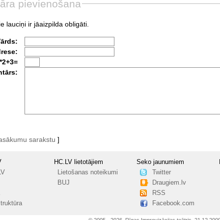
āra pievienošana
e lauciņi ir jāaizpilda obligāti.
Vārds:
drese:
*2+3=
tārs:
pasākumu sarakstu
]
V
HC.LV lietotājiem
Seko jaunumiem
LV
Lietošanas noteikumi
Twitter
BUJ
Draugiem.lv
RSS
truktūra
Facebook.com
© 2005 - 2026, Rīgas Improvizācijas teātris, 21.12.200