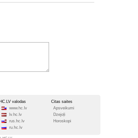
HC.LV valodas
Citas saites
www.hc.lv
Apsveikumi
lv.hc.lv
Dzejoļi
rus.hc.lv
Horoskopi
ru.hc.lv
9, HC.LV.