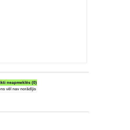
ikti neapmeklēs (0)
ns vēl nav norādījis