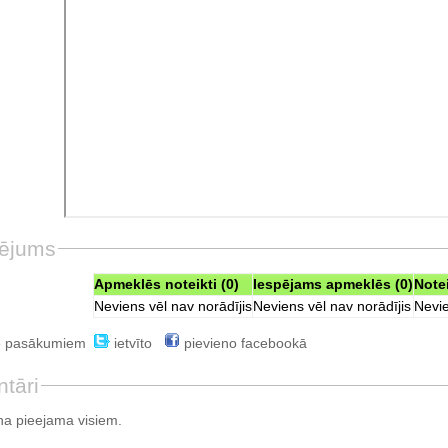
ējums
Apmeklēs noteikti (0)
Iespējams apmeklēs (0)
Note
Neviens vēl nav norādījis
Neviens vēl nav norādījis
Nevie
e pasākumiem
ietvīto
pievieno facebookā
tāri
a pieejama visiem.