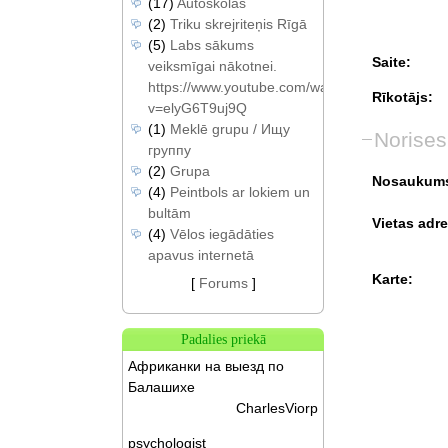
(17)
Autoskolas
(2)
Triku skrejriteņis Rīgā
(5)
Labs sākums
Saite:
veiksmīgai nākotnei.
https://www.youtube.com/watch?
Rīkotājs:
v=elyG6T9uj9Q
(1)
Meklē grupu / Ищу
Norises
группу
(2)
Grupa
Nosaukum
(4)
Peintbols ar lokiem un
bultām
Vietas adre
(4)
Vēlos iegādāties
apavus internetā
Karte:
[
Forums
]
Padalies priekā
Африканки на выезд по
Балашихе
CharlesViorp
psychologist