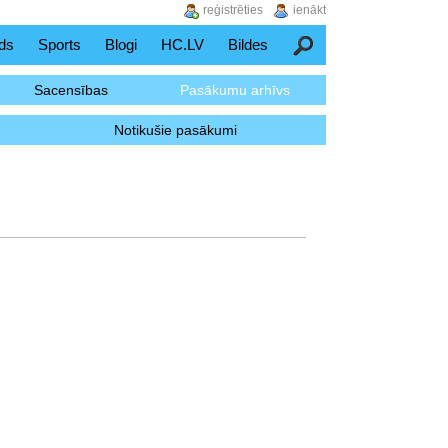
reģistrēties
ienākt
ds
Sports
Blogi
HC.LV
Bildes
Meklēšana
Sacensības
Pasākumu arhīvs
Notikušie pasākumi