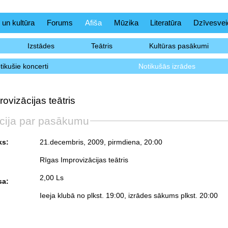
 un kultūra
Forums
Afiša
Mūzika
Literatūra
Dzīvesvei
Izstādes
Teātris
Kultūras pasākumi
tikušie koncerti
Notikušās izrādes
ovizācijas teātris
cija par pasākumu
ks:
21.decembris, 2009, pirmdiena
, 20:00
Rīgas Improvizācijas teātris
2,00 Ls
sa:
Ieeja klubā no plkst. 19:00, izrādes sākums plkst. 20:00