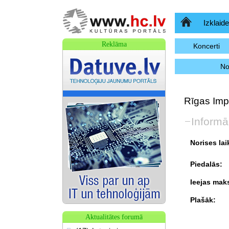
Sākumlapa
Izklaide
Reklāma
Koncerti
No
Rīgas Impr
Informā
Norises lai
Piedalās:
Ieejas mak
Plašāk:
Aktualitātes forumā