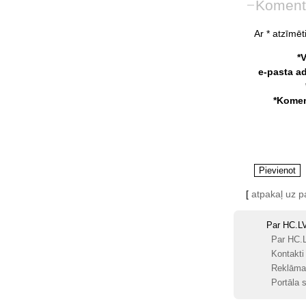
Koment
Ar * atzīmēti
*
e-pasta a
*Komen
[
atpakaļ uz 
Par HC.L
Par HC.
Kontakti
Reklāma
Portāla s