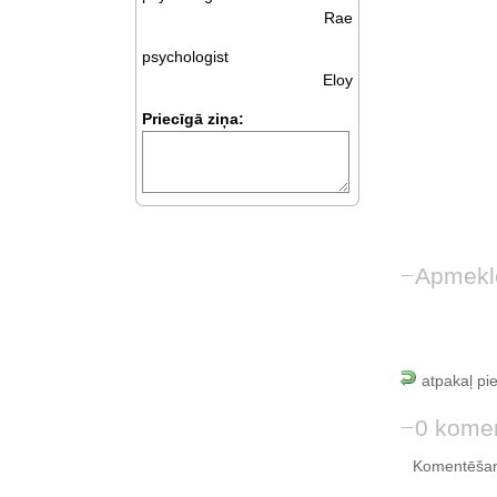
Rae
psychologist
Eloy
Priecīgā ziņa:
Apmekl
atpakaļ pi
0 komen
Komentēšan