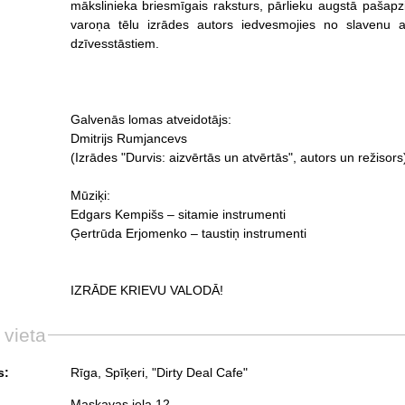
mākslinieka briesmīgais raksturs, pārlieku augstā pašapziņa un tie
varoņa tēlu izrādes autors iedvesmojies no slavenu a
dzīvesstāstiem.
Galvenās lomas atveidotājs:
Dmitrijs Rumjancevs
(Izrādes "Durvis: aizvērtās un atvērtās", autors un režisor
Mūziķi:
Edgars Kempišs – sitamie instrumenti
Ģertrūda Erjomenko – taustiņ instrumenti
IZRĀDE KRIEVU VALODĀ!
 vieta
s:
Rīga, Spīķeri, "Dirty Deal Cafe"
Maskavas iela 12