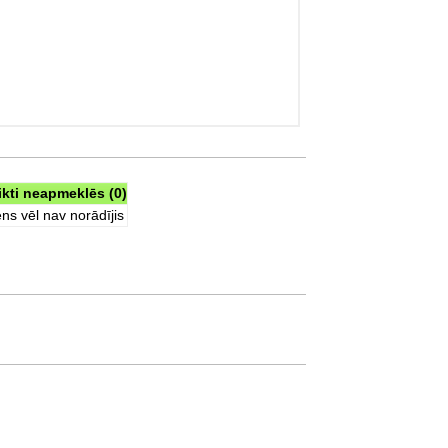
ikti neapmeklēs (0)
ns vēl nav norādījis