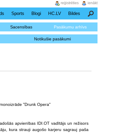
reģistrēties
ienākt
ds
Sports
Blogi
HC.LV
Bildes
Meklēšana
Sacensības
Pasākumu arhīvs
Notikušie pasākumi
a monoizrāde "Drunk Opera"
radošās apvienības IDI.OT vadītājs un režisors
āju, kura strauji augošo karjeru sagrauj paša