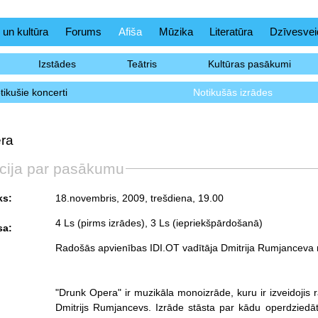
 un kultūra
Forums
Afiša
Mūzika
Literatūra
Dzīvesvei
Izstādes
Teātris
Kultūras pasākumi
tikušie koncerti
Notikušās izrādes
ra
cija par pasākumu
ks:
18.novembris, 2009, trešdiena
, 19.00
4 Ls (pirms izrādes), 3 Ls (iepriekšpārdošanā)
sa:
Radošās apvienības IDI.OT vadītāja Dmitrija Rumjancev
"Drunk Opera" ir muzikāla monoizrāde, kuru ir izveidojis 
Dmitrijs Rumjancevs. Izrāde stāsta par kādu operdziedāt