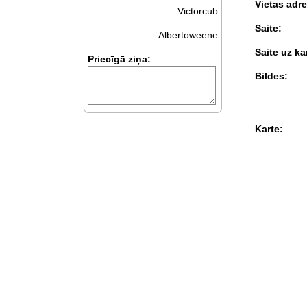
Vietas adre
Victorcub
Saite:
Albertoweene
Saite uz kar
Priecīgā ziņa:
Bildes:
Karte: