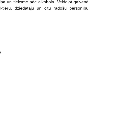
ksme pēc alkohola. Veidojot galvenā
ktieru, dziedātāju un citu radošu personību
s)