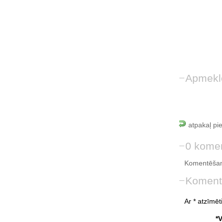
Apmekl
atpakaļ pi
0 komen
Komentēšan
Koment
Ar * atzīmēti
*