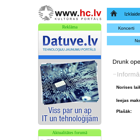
Sākumlapa
Izklaide
Reklāma
Koncerti
No
Drunk ope
Informā
Norises lai
Ieejas mak
Plašāk:
Aktualitātes forumā