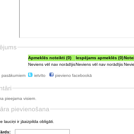
ējums
Apmeklēs noteikti (0)
Iespējams apmeklēs (0)
Note
Neviens vēl nav norādījis
Neviens vēl nav norādījis
Nevie
e pasākumiem
ietvīto
pievieno facebookā
tāri
a pieejama visiem.
āra pievienošana
e lauciņi ir jāaizpilda obligāti.
Vārds: