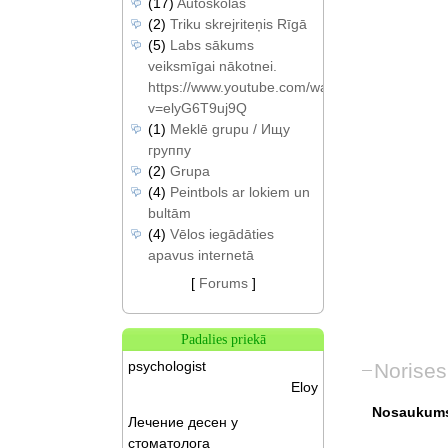
(17)
Autoskolas
(2)
Triku skrejriteņis Rīgā
(5)
Labs sākums
veiksmīgai nākotnei.
https://www.youtube.com/watch?
v=elyG6T9uj9Q
(1)
Meklē grupu / Ищу
группу
(2)
Grupa
(4)
Peintbols ar lokiem un
bultām
(4)
Vēlos iegādāties
apavus internetā
[
Forums
]
Padalies priekā
psychologist
Norises
Eloy
Nosaukum
Лечение десен у
стоматолога