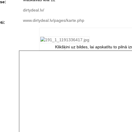
se:
dirtydeal.lv/
www.dirtydeal.lv/pages/karte.php
ti:
Klikšķini uz bildes, lai apskatītu to pilnā i