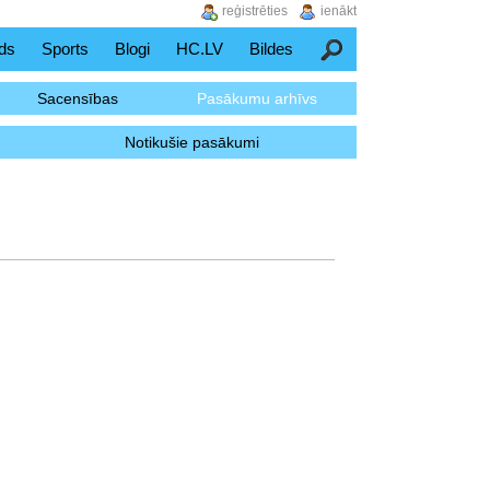
reģistrēties
ienākt
ds
Sports
Blogi
HC.LV
Bildes
Meklēšana
Sacensības
Pasākumu arhīvs
Notikušie pasākumi