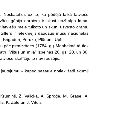
 Neskatoties uz to, ka pēdējā laikā latviešu
 vācu ģēnija darbiem ir bijusi nozīmīga loma.
ar latviešu mēlē tulkoto un šķūnī uzvesto drāmu
 Šillers ir ietekmējis daudzus mūsu nacionālās
 Brigaderi, Poruku, Plūdoni, Upīti...
du pēc pirmizrādes (1784. g.) Manheimā tā tiek
ātrī "Viltus un mīla" izpelnās 20. gs. 20. un 30.
tviešu skatītājs to nav redzējis.
t jautājumu – kāpēc pasaulē notiek šādi skumji
 Krūmiņš, Z. Vaļicka, A. Sproģe, M. Grase, A.
lis, K. Zāle un J. Vītols