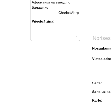
Африканки на выезд по
Балашихе
CharlesViorp
Priecīgā ziņa:
Norises
Nosaukum
Vietas adre
Saite:
Saite uz kar
Karte: