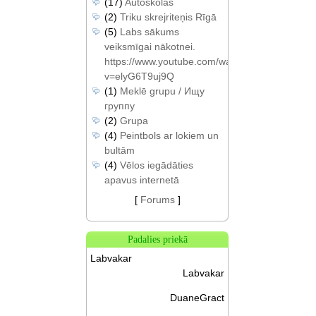
(17)
Autoskolas
(2)
Triku skrejriteņis Rīgā
(5)
Labs sākums
veiksmīgai nākotnei.
https://www.youtube.com/watch?
v=elyG6T9uj9Q
(1)
Meklē grupu / Ищу
группу
(2)
Grupa
(4)
Peintbols ar lokiem un
bultām
(4)
Vēlos iegādāties
apavus internetā
[
Forums
]
Padalies priekā
Labvakar
Labvakar
DuaneGract