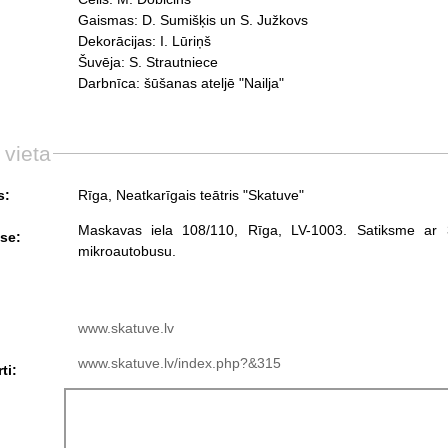
Gaismas: D. Sumišķis un S. Južkovs
Dekorācijas: I. Lūriņš
Šuvēja: S. Strautniece
Darbnīca: šūšanas ateljē "Nailja"
 vieta
s:
Rīga, Neatkarīgais teātris "Skatuve"
Maskavas iela 108/110, Rīga, LV-1003. Satiksme ar 3.
se:
mikroautobusu.
www.skatuve.lv
www.skatuve.lv/index.php?&315
ti: