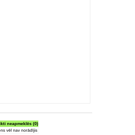
ikti neapmeklēs (0)
ns vēl nav norādījis