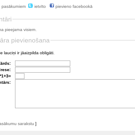
e pasākumiem
ietvīto
pievieno facebookā
tāri
a pieejama visiem.
āra pievienošana
e lauciņi ir jāaizpilda obligāti.
Vārds:
drese:
*1+3=
tārs:
pasākumu sarakstu
]