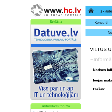
Sākumlapa
Izklaide
Reklāma
Koncerti
No
VILTUS U
Informā
Norises lai
Ieejas mak
Plašāk:
Aktualitātes forumā