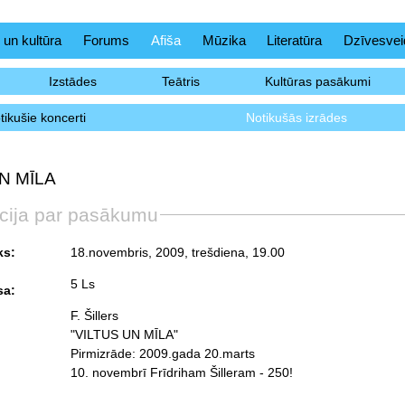
 un kultūra
Forums
Afiša
Mūzika
Literatūra
Dzīvesvei
Izstādes
Teātris
Kultūras pasākumi
tikušie koncerti
Notikušās izrādes
N MĪLA
cija par pasākumu
ks:
18.novembris, 2009, trešdiena
, 19.00
5 Ls
sa:
F. Šillers
"VILTUS UN MĪLA"
Pirmizrāde: 2009.gada 20.marts
10. novembrī Frīdriham Šilleram - 250!