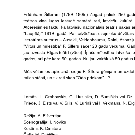
Frīdriham Šilleram (1759.-1805.) šogad paliek 250 gadi.
teātros viņa lugas iestudē samērā reti, latviešu kultūrā
Atcerēsimies faktu, ka latviešu nacionālais teātris sākās 
"Laupītāji" 1819. gadā. Par cilvēcības dzejnieku dēvētais
literatūras autorus – Ausekli, Veidenbaumu, Raini, Aspaziju,
"Viltus un mīlestība" F. Šillers sacer 23 gadu vecumā. Ga
jau uzvesta Rīgas teātrī (vācu). Īpašu mīlestību latviešu te
gados, arī pēc kara 50. gados. Nu jau vairāk kā 50 gadus la
Mēs vēlamies apliecināt cieņu F. Šillera ģēnijam un uzdo
mīlas stāsti, un tik reti skan "Oda priekam"...?
Lomās: L. Grabovskis, Ģ. Liuziniks, D. Sumišķis vai Dz.
Priede, J. Elsts vai V. Sīlis, V. Lūriņš vai I. Vekmans, N. Ērg
Režija: A. Eižvertiņa
Scenogrāfija: I. Noviks
Kostīmi: K. Dimitere
Čells: M. Dobičins