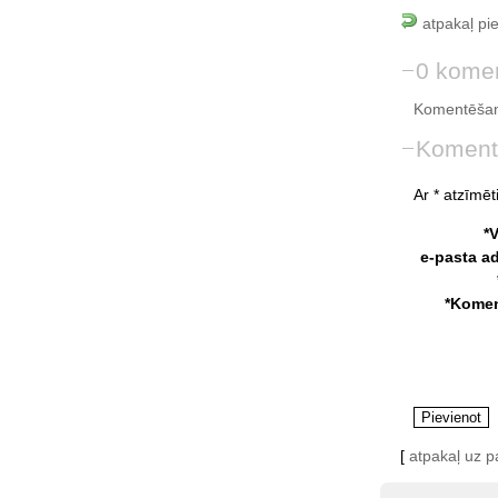
atpakaļ pi
0 komen
Komentēšan
Koment
Ar * atzīmēti
*
e-pasta a
*Komen
[
atpakaļ uz 