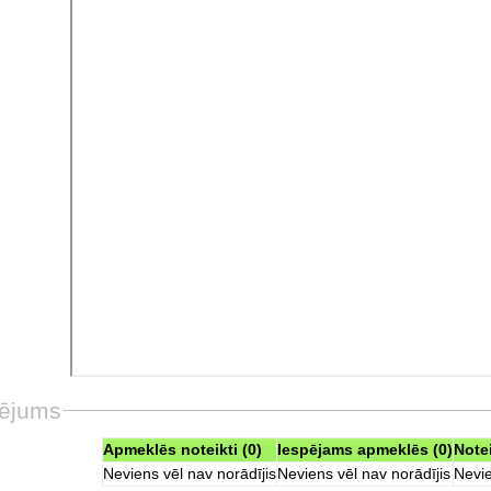
ējums
Apmeklēs noteikti (0)
Iespējams apmeklēs (0)
Note
Neviens vēl nav norādījis
Neviens vēl nav norādījis
Nevie