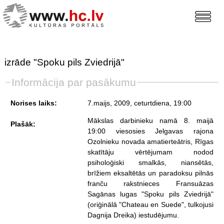
izrāde "Spoku pils Zviedrijā"
Informācija par pasākumu
Norises laiks:
7.maijs, 2009, ceturtdiena
, 19:00
Mākslas darbinieku namā 8. maijā
Plašāk:
19:00 viesosies Jelgavas rajona
Ozolnieku novada amatierteātris, Rīgas
skatītāju vērtējumam nodod
psiholoģiski smalkās, niansētās,
brīžiem eksaltētās un paradoksu pilnās
franču rakstnieces Fransuāzas
Sagānas lugas "Spoku pils Zviedrijā"
(oriģinālā "Chateau en Suede", tulkojusi
Dagnija Dreika) iestudējumu.