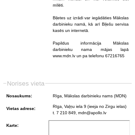
mīlēti.
Biļetes uz izrādi var iegādāties Mākslas
darbinieku namā, kā arī Biļešu servisa
kasēs un internetā.
Papildus informācija Mākslas
darbinieku nama mājas lapā
www.mdn.lv un pa telefonu 67216765
Norises vieta
Nosaukums:
Rīga, Mākslas darbinieku nams (MDN)
Rīga, Vaļņu iela 9 (ieeja no Zirgu ielas)
Vietas adrese:
t. 7 210 849, mdn@apollo.lv
Karte: