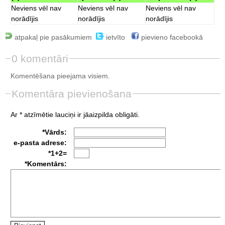
Neviens vēl nav
Neviens vēl nav
Neviens vēl nav
norādījis
norādījis
norādījis
atpakaļ pie pasākumiem
ietvīto
pievieno facebookā
0 komentāri
Komentēšana pieejama visiem.
Komentāra pievienošana
Ar * atzīmētie lauciņi ir jāaizpilda obligāti.
*Vārds:
e-pasta adrese:
*1+2=
*Komentārs: