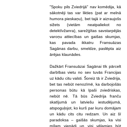
"Spoku pils Zviedrijā" nav komēdija, kā
sākotnēji tas var likties (pat ar melnā
humora pieskaņu), bet tajā ir aizraujošs
sižets (vietām neatpaliekot no
detektīvžanra), sarežģītas savstarpējās
varoņu attiecības un gaišas skumjas,
kas pavada ikkatru Fransuāzas
Sagānas darbu, smeldze, paslēpta aiz
ārējas klaunādes.
Dažkārt Fransuāzai Sagānai tīk pārcelt
darbības vietu no sev tuvās Francijas
uz kādu citu valsti. Šoreiz tā ir Zviedrija,
bet tas nebūt nenozīmē, ka darbojošās
personas būtu kā īpaši zviedriskas,
nebūt nē. Tā būs Zviedrija franču
skatījumā un latviešu iestudējumā,
atspoguļojot, ko kurš par kuru domājam
un kādu cits citu redzam. Un aiz šī
paradoksa – gaišās skumjas, ka visi
mīlam vienādi un visi vēlamies būt