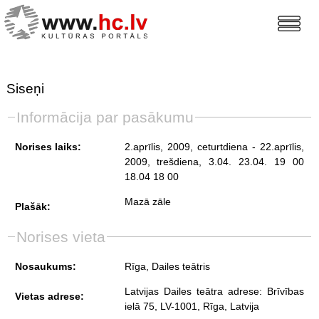
Siseņi
Informācija par pasākumu
Norises laiks:
2.aprīlis, 2009, ceturtdiena
- 22.aprīlis,
2009, trešdiena
, 3.04. 23.04. 19 00
18.04 18 00
Mazā zāle
Plašāk:
Norises vieta
Nosaukums:
Rīga, Dailes teātris
Latvijas Dailes teātra adrese: Brīvības
Vietas adrese:
ielā 75, LV-1001, Rīga, Latvija