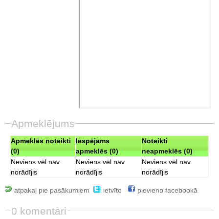
Apmeklējums
Apmeklēs noteikti
Iespējams
Noteikti
(0)
apmeklēs (0)
neapmeklēs (0)
Neviens vēl nav
Neviens vēl nav
Neviens vēl nav
norādījis
norādījis
norādījis
atpakaļ pie pasākumiem
ietvīto
pievieno facebookā
0 komentāri