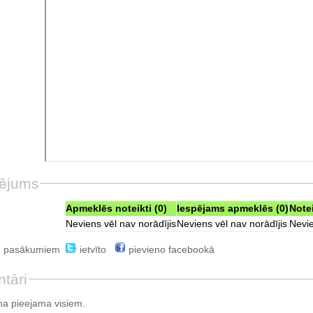
ējums
Apmeklēs noteikti (0)
Iespējams apmeklēs (0)
Note
Neviens vēl nav norādījis
Neviens vēl nav norādījis
Nevie
e pasākumiem
ietvīto
pievieno facebookā
tāri
a pieejama visiem.