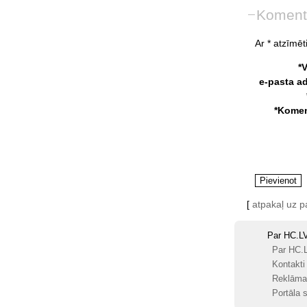
Koment
Ar * atzīmēti
*
e-pasta a
*Komen
[
atpakaļ uz 
Par HC.L
Par HC.
Kontakti
Reklāma
Portāla s