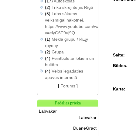
(17)
Autoskolas
(2)
Triku skrejriteņis Rīgā
(5)
Labs sākums
veiksmīgai nākotnei.
https://www.youtube.com/watch?
v=elyG6T9uj9Q
(1)
Meklē grupu / Ищу
группу
(2)
Grupa
Saite:
(4)
Peintbols ar lokiem un
bultām
Bildes:
(4)
Vēlos iegādāties
apavus internetā
[
Forums
]
Karte:
Padalies priekā
Labvakar
Labvakar
DuaneGract