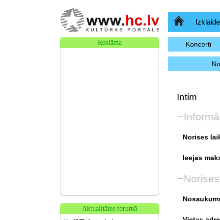
Sākumlapa
Izklaide
Reklāma
Koncerti
No
Intim
Informā
Norises lai
Ieejas mak
Norises
Nosaukum
Aktualitātes forumā
Vietas adre