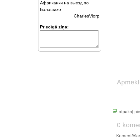
Африканки на выезд по
Балашихе
CharlesViorp
Priecīgā ziņa:
Apmekl
atpakaļ pi
0 komen
Komentēšan