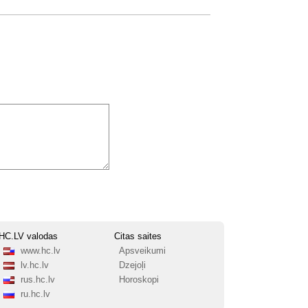
HC.LV valodas
Citas saites
www.hc.lv
Apsveikumi
lv.hc.lv
Dzejoļi
rus.hc.lv
Horoskopi
ru.hc.lv