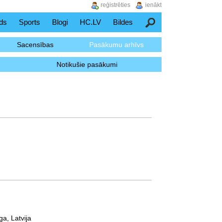
reģistrēties
ienākt
ds
Sports
Blogi
HC.LV
Bildes
Meklēšana
Sacensības
Pasākumu arhīvs
Notikušie pasākumi
ga, Latvija