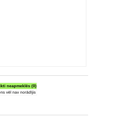
ikti neapmeklēs (0)
ns vēl nav norādījis