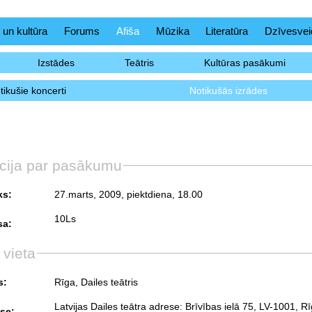
 un kultūra
Forums
Afiša
Mūzika
Literatūra
Dzīvesvei
Izstādes
Teātris
Kultūras pasākumi
tikušie koncerti
Notikušās izrādes
cija par pasākumu
ks:
27.marts, 2009, piektdiena
, 18.00
10Ls
sa:
 vieta
s:
Rīga, Dailes teātris
Latvijas Dailes teātra adrese: Brīvības ielā 75, LV-1001, Rī
se: