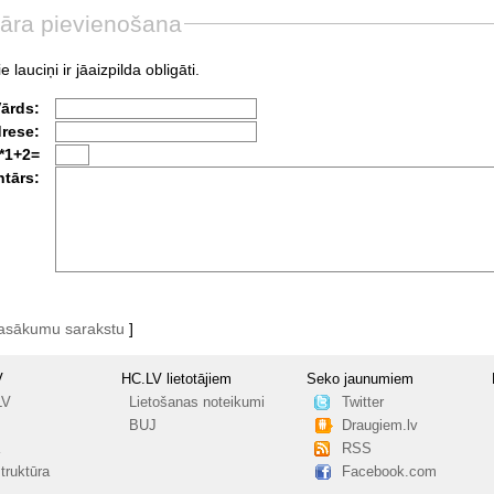
āra pievienošana
e lauciņi ir jāaizpilda obligāti.
Vārds:
drese:
*1+2=
tārs:
pasākumu sarakstu
]
V
HC.LV lietotājiem
Seko jaunumiem
LV
Lietošanas noteikumi
Twitter
BUJ
Draugiem.lv
RSS
truktūra
Facebook.com