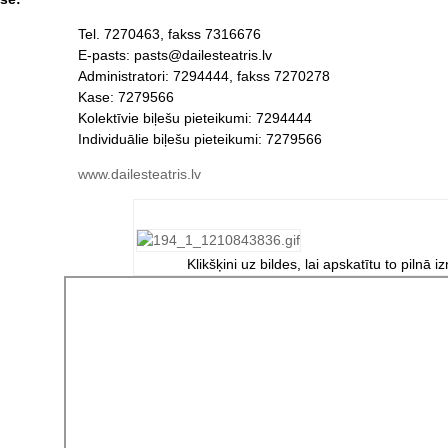
Tel. 7270463, fakss 7316676
E-pasts: pasts@dailesteatris.lv
Administratori: 7294444, fakss 7270278
Kase: 7279566
Kolektīvie biļešu pieteikumi: 7294444
Individuālie biļešu pieteikumi: 7279566
www.dailesteatris.lv
Klikšķini uz bildes, lai apskatītu to pilnā i