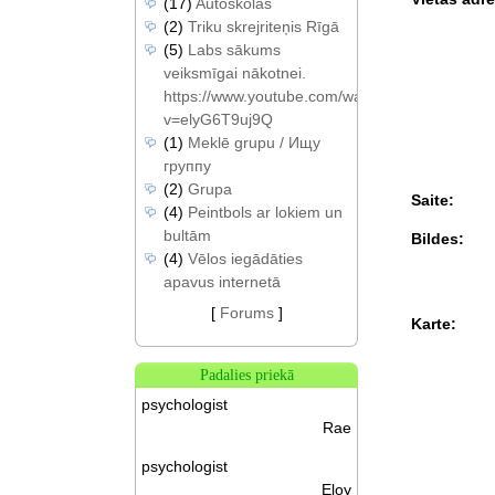
(17)
Autoskolas
(2)
Triku skrejriteņis Rīgā
(5)
Labs sākums
veiksmīgai nākotnei.
https://www.youtube.com/watch?
v=elyG6T9uj9Q
(1)
Meklē grupu / Ищу
группу
(2)
Grupa
Saite:
(4)
Peintbols ar lokiem un
bultām
Bildes:
(4)
Vēlos iegādāties
apavus internetā
[
Forums
]
Karte:
Padalies priekā
psychologist
Rae
psychologist
Eloy