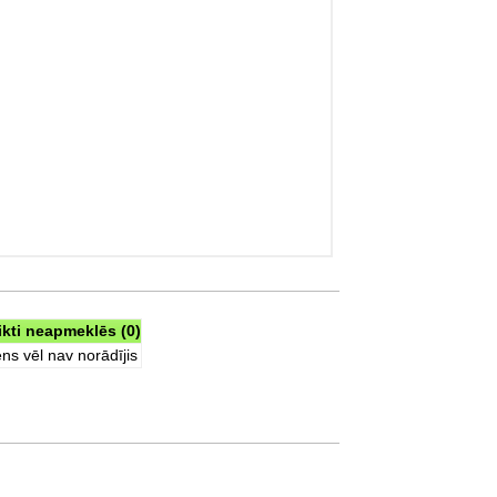
ikti neapmeklēs (0)
ns vēl nav norādījis