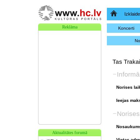
Sākumlapa
Izklaide
Reklāma
Koncerti
No
Tas Trakai
Informā
Norises lai
Ieejas mak
Norises
Nosaukum
Aktualitātes forumā
Vietas adre