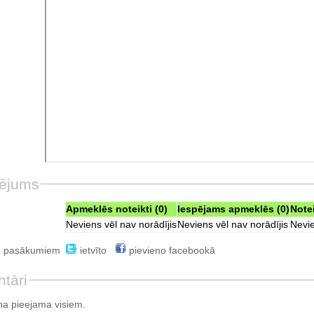
ējums
Apmeklēs noteikti (0)
Iespējams apmeklēs (0)
Note
Neviens vēl nav norādījis
Neviens vēl nav norādījis
Nevie
e pasākumiem
ietvīto
pievieno facebookā
tāri
a pieejama visiem.