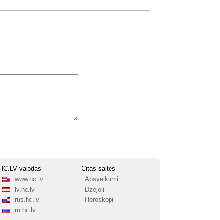
HC.LV valodas
Citas saites
www.hc.lv
Apsveikumi
lv.hc.lv
Dzejoļi
rus.hc.lv
Horoskopi
ru.hc.lv