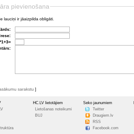
āra pievienošana
e lauciņi ir jāaizpilda obligāti.
Vārds:
drese:
*1+3=
tārs:
pasākumu sarakstu
]
V
HC.LV lietotājiem
Seko jaunumiem
LV
Lietošanas noteikumi
Twitter
BUJ
Draugiem.lv
RSS
truktūra
Facebook.com