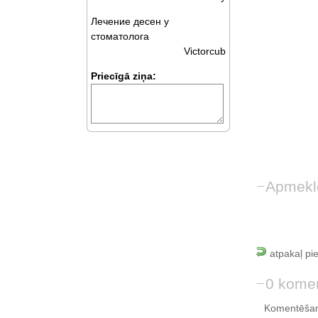
Лечение десен у
стоматолога
Victorcub
Priecīgā ziņa:
Apmekl
atpakaļ pi
0 komen
Komentēšan