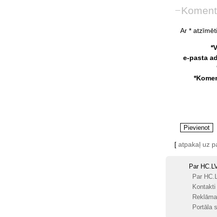
Koment
Ar * atzīmēti
*
e-pasta a
*Komen
[
atpakaļ uz 
Par HC.L
Par HC.
Kontakti
Reklāma
Portāla s