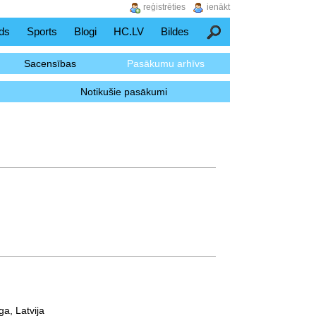
reģistrēties
ienākt
ds
Sports
Blogi
HC.LV
Bildes
Meklēšana
Sacensības
Pasākumu arhīvs
Notikušie pasākumi
ga, Latvija