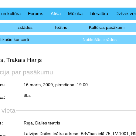
 un kultūra
Forums
Afiša
Mūzika
Literatūra
Dzīvesvei
Izstādes
Teātris
Kultūras pasākumi
tikušie koncerti
Notikušās izrādes
s, Trakais Harijs
cija par pasākumu
ks:
16.marts, 2009, pirmdiena
, 19.00
8Ls
sa:
 vieta
s:
Rīga, Dailes teātris
Latvijas Dailes teātra adrese: Brīvības ielā 75, LV-1001, Rī
se: