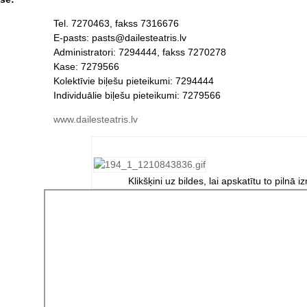
Tel. 7270463, fakss 7316676
E-pasts: pasts@dailesteatris.lv
Administratori: 7294444, fakss 7270278
Kase: 7279566
Kolektīvie biļešu pieteikumi: 7294444
Individuālie biļešu pieteikumi: 7279566
www.dailesteatris.lv
Klikšķini uz bildes, lai apskatītu to pilnā i