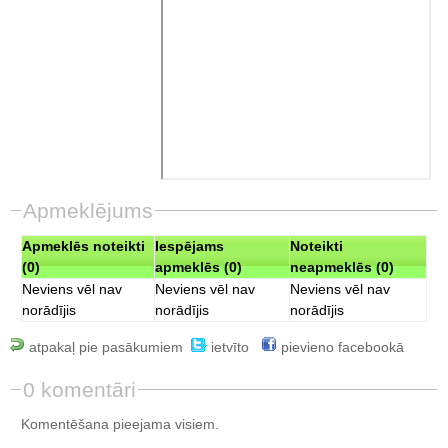
Apmeklējums
Apmeklēs noteikti
Iespējams
Noteikti
(0)
apmeklēs (0)
neapmeklēs (0)
Neviens vēl nav
Neviens vēl nav
Neviens vēl nav
norādījis
norādījis
norādījis
atpakaļ pie pasākumiem
ietvīto
pievieno facebookā
0 komentāri
Komentēšana pieejama visiem.