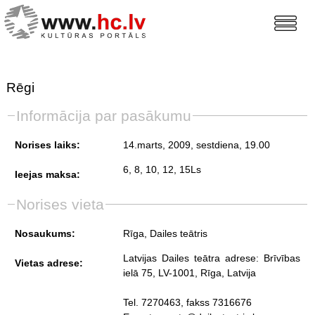
Rēgi
Informācija par pasākumu
Norises laiks:
14.marts, 2009, sestdiena
, 19.00
6, 8, 10, 12, 15Ls
Ieejas maksa:
Norises vieta
Nosaukums:
Rīga, Dailes teātris
Latvijas Dailes teātra adrese: Brīvības
Vietas adrese:
ielā 75, LV-1001, Rīga, Latvija
Tel. 7270463, fakss 7316676