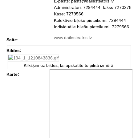
E-pasts: pasts@dailesteatris.lv
Administratori: 7294444, fakss 7270278
Kase: 7279566
Kolektīvie biļešu pieteikumi: 7294444
Individuālie biļešu pieteikumi: 7279566
www.dailesteatris.lv
Saite:
Bildes:
Klikšķini uz bildes, lai apskatītu to pilnā izmērā!
Karte: