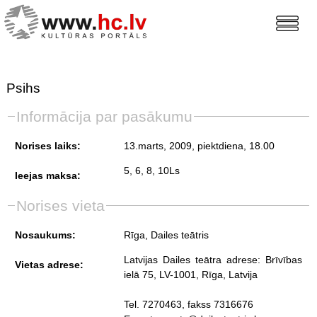
Psihs
Informācija par pasākumu
Norises laiks:
13.marts, 2009, piektdiena
, 18.00
5, 6, 8, 10Ls
Ieejas maksa:
Norises vieta
Nosaukums:
Rīga, Dailes teātris
Latvijas Dailes teātra adrese: Brīvības
Vietas adrese:
ielā 75, LV-1001, Rīga, Latvija
Tel. 7270463, fakss 7316676