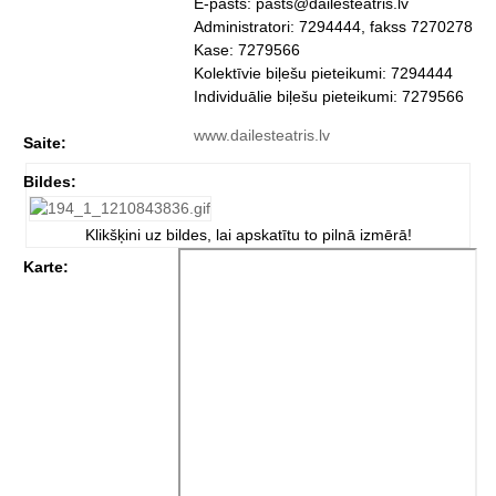
E-pasts: pasts@dailesteatris.lv
Administratori: 7294444, fakss 7270278
Kase: 7279566
Kolektīvie biļešu pieteikumi: 7294444
Individuālie biļešu pieteikumi: 7279566
www.dailesteatris.lv
Saite:
Bildes:
Klikšķini uz bildes, lai apskatītu to pilnā izmērā!
Karte: