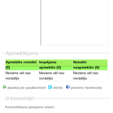
Apmeklējums
Apmeklēs noteikti
Iespējams
Noteikti
(0)
apmeklēs (0)
neapmeklēs (0)
Neviens vēl nav
Neviens vēl nav
Neviens vēl nav
norādījis
norādījis
norādījis
atpakaļ pie pasākumiem
ietvīto
pievieno facebookā
0 komentāri
Komentēšana pieejama visiem.