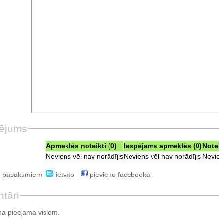
ējums
Apmeklēs noteikti (0)
Iespējams apmeklēs (0)
Note
Neviens vēl nav norādījis
Neviens vēl nav norādījis
Nevie
e pasākumiem
ietvīto
pievieno facebookā
tāri
a pieejama visiem.