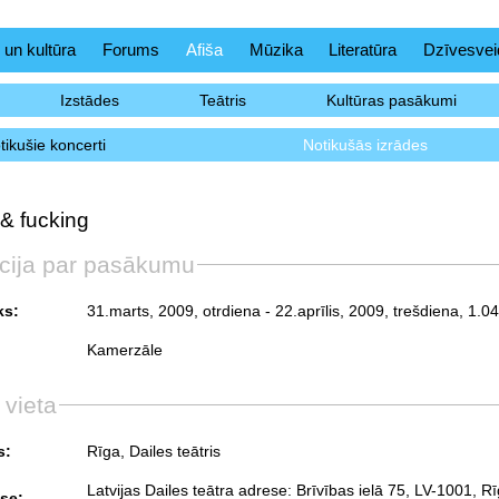
 un kultūra
Forums
Afiša
Mūzika
Literatūra
Dzīvesvei
Izstādes
Teātris
Kultūras pasākumi
tikušie koncerti
Notikušās izrādes
& fucking
cija par pasākumu
ks:
31.marts, 2009, otrdiena
- 22.aprīlis, 2009, trešdiena
Kamerzāle
 vieta
s:
Rīga, Dailes teātris
Latvijas Dailes teātra adrese: Brīvības ielā 75, LV-1001, Rī
se: