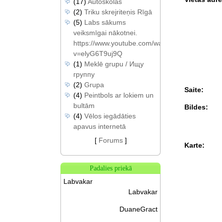
(17)
Autoskolas
(2)
Triku skrejriteņis Rīgā
(5)
Labs sākums
veiksmīgai nākotnei.
https://www.youtube.com/watch?
v=elyG6T9uj9Q
(1)
Meklē grupu / Ищу
группу
(2)
Grupa
Saite:
(4)
Peintbols ar lokiem un
bultām
Bildes:
(4)
Vēlos iegādāties
apavus internetā
[
Forums
]
Karte:
Padalies priekā
Labvakar
Labvakar
DuaneGract