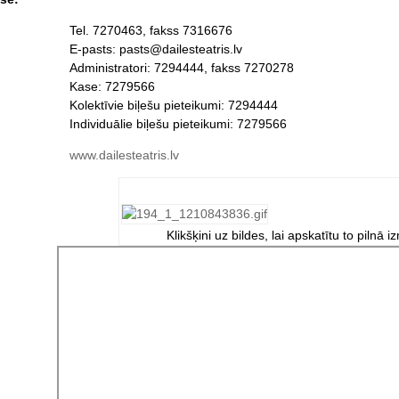
Tel. 7270463, fakss 7316676
E-pasts: pasts@dailesteatris.lv
Administratori: 7294444, fakss 7270278
Kase: 7279566
Kolektīvie biļešu pieteikumi: 7294444
Individuālie biļešu pieteikumi: 7279566
www.dailesteatris.lv
Klikšķini uz bildes, lai apskatītu to pilnā i