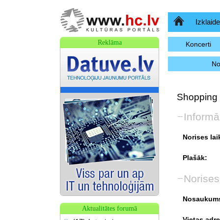
Sākumlapa
Izklaide
Reklāma
Koncerti
No
Shopping 
Informā
Norises lai
Plašāk:
Norises
Nosaukum
Aktualitātes forumā
Vietas adre