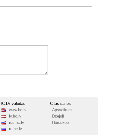
HC.LV valodas
Citas saites
www.hc.lv
Apsveikumi
lv.hc.lv
Dzejoļi
rus.hc.lv
Horoskopi
ru.hc.lv