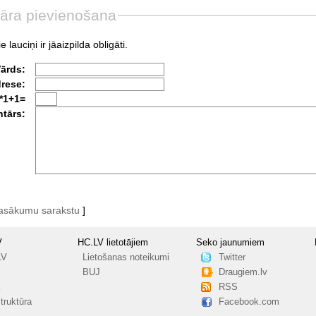
āra pievienošana
e lauciņi ir jāaizpilda obligāti.
Vārds:
drese:
*1+1=
tārs:
pasākumu sarakstu
]
V
HC.LV lietotājiem
Seko jaunumiem
LV
Lietošanas noteikumi
Twitter
BUJ
Draugiem.lv
RSS
truktūra
Facebook.com