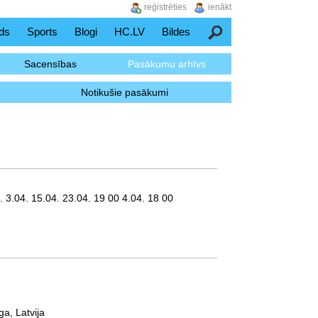
reģistrēties
ienākt
ds
Sports
Blogi
HC.LV
Bildes
Meklēšana
Sacensības
Pasākumu arhīvs
Notikušie pasākumi
, 1.04. 3.04. 15.04. 23.04. 19 00 4.04. 18 00
ga, Latvija