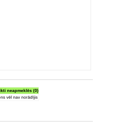
ikti neapmeklēs (0)
ns vēl nav norādījis