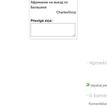
Африканки на выезд по
Балашихе
CharlesViorp
Priecīgā ziņa:
Apmekl
atpakaļ pi
0 komen
Komentēšan