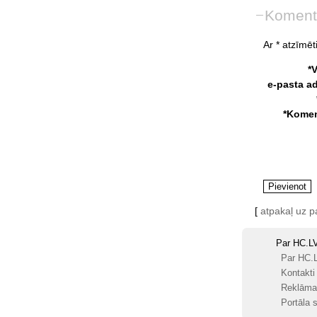
Koment
Ar * atzīmēti
*
e-pasta a
*Komen
[
atpakaļ uz 
Par HC.L
Par HC.
Kontakti
Reklāma
Portāla s