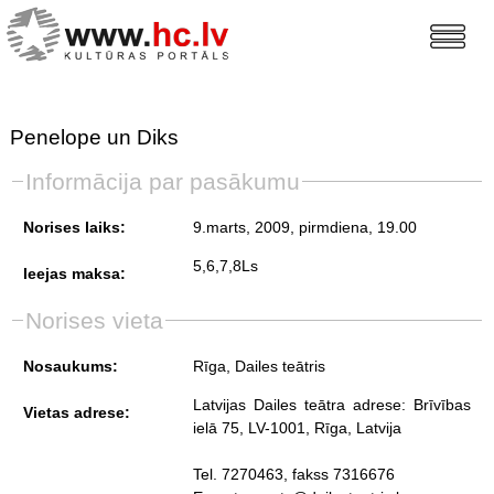
Penelope un Diks
Informācija par pasākumu
Norises laiks:
9.marts, 2009, pirmdiena
, 19.00
5,6,7,8Ls
Ieejas maksa:
Norises vieta
Nosaukums:
Rīga, Dailes teātris
Latvijas Dailes teātra adrese: Brīvības
Vietas adrese:
ielā 75, LV-1001, Rīga, Latvija
Tel. 7270463, fakss 7316676