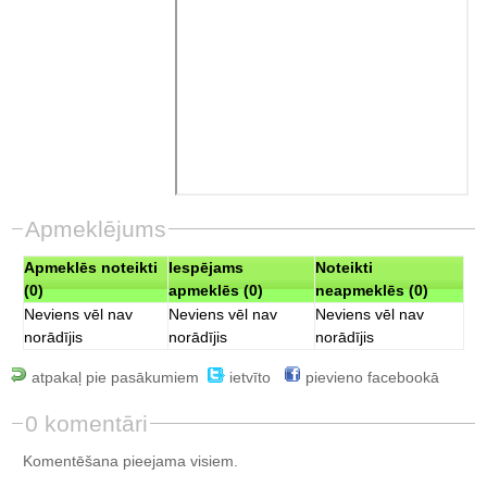
Apmeklējums
Apmeklēs noteikti
Iespējams
Noteikti
(0)
apmeklēs (0)
neapmeklēs (0)
Neviens vēl nav
Neviens vēl nav
Neviens vēl nav
norādījis
norādījis
norādījis
atpakaļ pie pasākumiem
ietvīto
pievieno facebookā
0 komentāri
Komentēšana pieejama visiem.