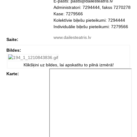
E-pasts: pasts@dailesteatris.lv
Administratori: 7294444, fakss 7270278
Kase: 7279566
Kolektīvie biļešu pieteikumi: 7294444
Individuālie biļešu pieteikumi: 7279566
www.dailesteatris.lv
Saite:
Bildes:
Klikšķini uz bildes, lai apskatītu to pilnā izmērā!
Karte: