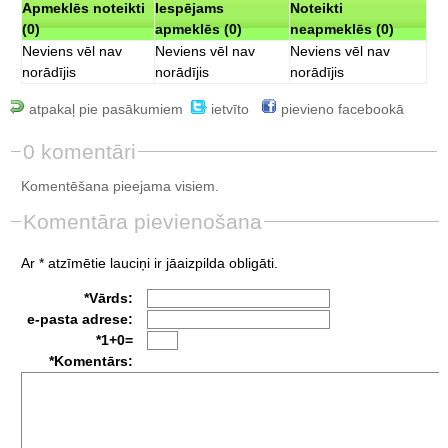
Apmeklēs noteikti
Iespējams
Noteikti
(0)
apmeklēs (0)
neapmeklēs (0)
Neviens vēl nav
Neviens vēl nav
Neviens vēl nav
norādījis
norādījis
norādījis
atpakaļ pie pasākumiem
ietvīto
pievieno facebookā
0 komentāri
Komentēšana pieejama visiem.
Komentāra pievienošana
Ar * atzīmētie lauciņi ir jāaizpilda obligāti.
*Vārds:
e-pasta adrese:
*1+0=
*Komentārs: