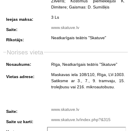
Zilveris; Kostīmus piemeklējusi K.
Dimitere; Gaismas: D. Sumišķis
3 Ls
Ieejas maksa:
www.skatuve.lv
Saite:
Neatkarīgais teātris "Skatuve"
Rīkotājs:
Norises vieta
Nosaukums:
Rīga, Neatkarīgais teātris "Skatuve"
Maskavas iela 108/110, Rīga, LV-1003.
Vietas adrese:
Satiksme ar 3., 7., 9. tramvaju, 15.
trolejbusu vai 216. mikroautobusu.
www.skatuve.lv
Saite:
www.skatuve.lv/index.php?&315
Saite uz karti: