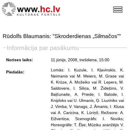
Rūdolfs Blaumanis: "Skroderdienas „Silmačos”"
Informācija par pasākumu
Norises laiks:
11.jūnijs, 2008, trešdiena
, 15:00
Lomās: I. Ķuzule, I. Kļavinskis, K.
Piedalās:
Neimanis vai M. Meiers, M. Grase vai
K. Krūze, A. Možeiko vai R. Lepers, M.
Saldovere, I. Siliņa, M. Žideļūns, V.
Baļčunaite, A. Priede, I. Balode, I.
Kniploks vai U. Ulmanis, Ģ. Liuziniks vai
J. Vimba, V. Vanags, J. Āmanis, I. Klusa
vai A. Caricina, K. Lūriņš; Režisore: A.
Eižvertiņa; Scenogrāfs: I. Noviks;
Horeogrāfe: T. Ēķe; Mūziku aranžējis V.