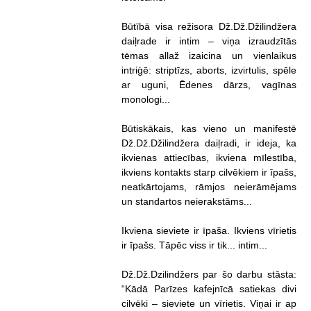
Būtībā visa režisora Dž.Dž.Džilindžera
daiļrade ir intim – viņa izraudzītās
tēmas allaž izaicina un vienlaikus
intriģē: striptīzs, aborts, izvirtulis, spēle
ar uguni, Ēdenes dārzs, vagīnas
monologi...
Būtiskākais, kas vieno un manifestē
Dž.Dž.Džilindžera daiļradi, ir ideja, ka
ikvienas attiecības, ikviena mīlestība,
ikviens kontakts starp cilvēkiem ir īpašs,
neatkārtojams, rāmjos neierāmējams
un standartos neierakstāms...
Ikviena sieviete ir īpaša. Ikviens vīrietis
ir īpašs. Tāpēc viss ir tik... intim...
Dž.Dž.Dzilindžers par šo darbu stāsta:
“Kādā Parīzes kafejnīcā satiekas divi
cilvēki – sieviete un vīrietis. Viņai ir ap