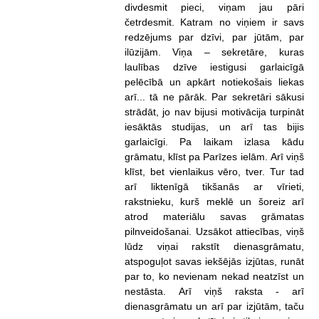
divdesmit pieci, viņam jau pāri
četrdesmit. Katram no viņiem ir savs
redzējums par dzīvi, par jūtām, par
ilūzijām. Viņa – sekretāre, kuras
laulības dzīve iestigusi garlaicīgā
pelēcībā un apkārt notiekošais liekas
arī... tā ne pārāk. Par sekretāri sākusi
strādāt, jo nav bijusi motivācija turpināt
iesāktās studijas, un arī tas bijis
garlaicīgi. Pa laikam izlasa kādu
grāmatu, klīst pa Parīzes ielām. Arī viņš
klīst, bet vienlaikus vēro, tver. Tur tad
arī liktenīgā tikšanās ar vīrieti,
rakstnieku, kurš meklē un šoreiz arī
atrod materiālu savas grāmatas
pilnveidošanai. Uzsākot attiecības, viņš
lūdz viņai rakstīt dienasgrāmatu,
atspoguļot savas iekšējās izjūtas, runāt
par to, ko nevienam nekad neatzīst un
nestāsta. Arī viņš raksta - arī
dienasgrāmatu un arī par izjūtām, taču