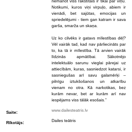
nemanot viss rakstītais ir tikai par viņu.
Notikumi, kuros viņi virpuļo, abiem ir
vienādi, bet sajūtas, emocijas un
spriedelējumi - tiem gan katram ir sava
garša, smarža un skaņa.
Uz ko cilvēks ir gatavs mīlestības dēļ?
Vēl vairāk tad, kad nav pārliecināts par
to, ka tā ir mīlestība. Tā arvien vairāk
līdzinās apmātībai. Sākotnējo
intelektuālo sarunu vieglai pārejai uz
attiecībām, kuras, sasniedzot katarsi, ir
sasniegušas arī savu galamērķi –
pilnīgu iztukšošanos un atkarību
vienam no otra. Kā narkotikas, bez
kurām nevar, bet ar kurām arī nav
iespējams viss tālāk esošais.”
www.dailesteatris.lv
Saite:
Dailes teātris
Rīkotājs: