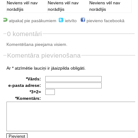
Neviens vēl nav
Neviens vēl nav
Neviens vēl nav
norādījis
norādījis
norādījis
atpakaļ pie pasākumiem
ietvīto
pievieno facebookā
0 komentāri
Komentēšana pieejama visiem.
Komentāra pievienošana
Ar * atzīmētie lauciņi ir jāaizpilda obligāti.
*Vārds:
e-pasta adrese:
*3+2=
*Komentārs: