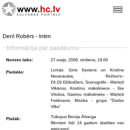
Denī Robērs - Intim
Informācija par pasākumu
Norises laiks:
27.maijs, 2008, otrdiena
, 19:00
Lomās: Ģirts Ķesteris un Kristīne
Piedalās:
Nevarauska, Režisors–
Dž.Dž.Džilindžers, Scenogrāfs - Mārtiņš
Vilkārsis, Kostīmu māksliniece - Ilze
Vītoliņa, Gaismu mākslinieks - Mārtiņš
Feldmanis, Mūzika - grupa "Dzelzs
Vilks"
Tulkojusi Binnija Ārberga
Plašāk:
Bērniem līdz 14 gadiem skatīties nav
ieteicams!