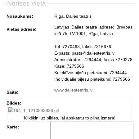
Norises vieta
Nosaukums:
Rīga, Dailes teātris
Latvijas Dailes teātra adrese: Brīvības
Vietas adrese:
ielā 75, LV-1001, Rīga, Latvija
Tel. 7270463, fakss 7316676
E-pasts: pasts@dailesteatris.lv
Administratori: 7294444, fakss 7270278
Kase: 7279566
Kolektīvie biļešu pieteikumi: 7294444
Individuālie biļešu pieteikumi: 7279566
www.dailesteatris.lv
Saite:
Bildes:
Klikšķini uz bildes, lai apskatītu to pilnā izmērā!
Karte: