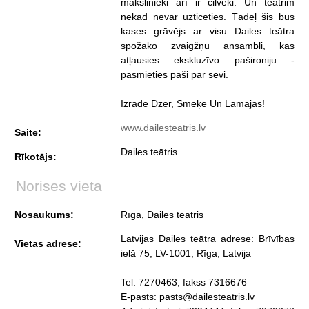
mākslinieki arī ir cilvēki. Un teātrim
nekad nevar uzticēties. Tādēļ šis būs
kases grāvējs ar visu Dailes teātra
spožāko zvaigžņu ansambli, kas
atļausies ekskluzīvo pašironiju -
pasmieties paši par sevi.
Izrādē Dzer, Smēķē Un Lamājas!
www.dailesteatris.lv
Saite:
Dailes teātris
Rīkotājs:
Norises vieta
Nosaukums:
Rīga, Dailes teātris
Latvijas Dailes teātra adrese: Brīvības
Vietas adrese:
ielā 75, LV-1001, Rīga, Latvija
Tel. 7270463, fakss 7316676
E-pasts: pasts@dailesteatris.lv