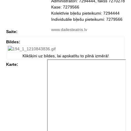
Administratori: 7294444, fakss 7270278
Kase: 7279566
Kolektīvie biļešu pieteikumi: 7294444
Individuālie biļešu pieteikumi: 7279566
www.dailesteatris.lv
Saite:
Bildes:
Klikšķini uz bildes, lai apskatītu to pilnā izmērā!
Karte: