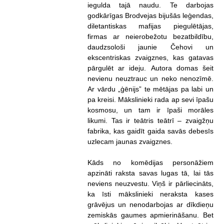
iegulda tajā naudu. Te darbojas
godkārīgas Brodvejas bijušās leģendas,
diletantiskas mafijas piegulētājas,
firmas ar neierobežotu bezatbildību,
daudzsološi jaunie Čehovi un
ekscentriskas zvaigznes, kas gatavas
pārgulēt ar ideju. Autora domas šeit
nevienu neuztrauc un neko nenozīmē.
Ar vārdu „ģēnijs” te mētājas pa labi un
pa kreisi. Mākslinieki rada ap sevi īpašu
kosmosu, un tam ir īpaši morāles
likumi. Tas ir teātris teātrī – zvaigžņu
fabrika, kas gaidīt gaida savās debesīs
uzlecam jaunas zvaigznes.
Kāds no komēdijas personāžiem
apzināti raksta savas lugas tā, lai tās
neviens neuzvestu. Viņš ir pārliecināts,
ka īsti mākslinieki neraksta kases
grāvējus un nenodarbojas ar dīkdieņu
zemiskās gaumes apmierināšanu. Bet