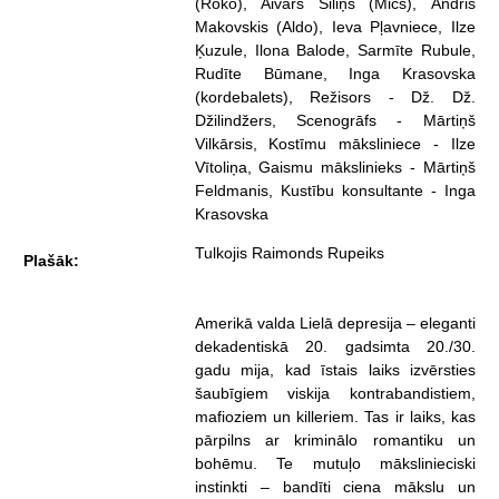
(Roko), Aivars Siliņš (Mičs), Andris
Makovskis (Aldo), Ieva Pļavniece, Ilze
Ķuzule, Ilona Balode, Sarmīte Rubule,
Rudīte Būmane, Inga Krasovska
(kordebalets), Režisors - Dž. Dž.
Džilindžers, Scenogrāfs - Mārtiņš
Vilkārsis, Kostīmu māksliniece - Ilze
Vītoliņa, Gaismu mākslinieks - Mārtiņš
Feldmanis, Kustību konsultante - Inga
Krasovska
Tulkojis Raimonds Rupeiks
Plašāk:
Amerikā valda Lielā depresija – eleganti
dekadentiskā 20. gadsimta 20./30.
gadu mija, kad īstais laiks izvērsties
šaubīgiem viskija kontrabandistiem,
mafioziem un killeriem. Tas ir laiks, kas
pārpilns ar kriminālo romantiku un
bohēmu. Te mutuļo mākslinieciski
instinkti – bandīti ciena mākslu un