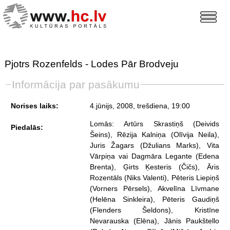
Pjotrs Rozenfelds - Lodes Pār Brodveju
Informācija par pasākumu
Norises laiks:
4.jūnijs, 2008, trešdiena
, 19:00
Lomās: Artūrs Skrastiņš (Deivids
Piedalās:
Šeins), Rēzija Kalniņa (Olīvija Neila),
Juris Žagars (Džulians Marks), Vita
Vārpiņa vai Dagmāra Legante (Edena
Brenta), Ģirts Ķesteris (Čičs), Āris
Rozentāls (Niks Valenti), Pēteris Liepiņš
(Vorners Pērsels), Akvelīna Līvmane
(Helēna Sinkleira), Pēteris Gaudiņš
(Flenders Šeldons), Kristīne
Nevarauska (Elēna), Jānis Paukštello