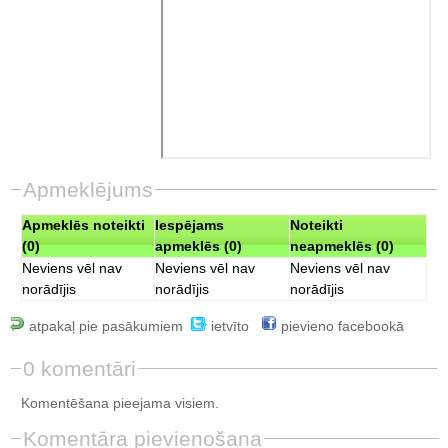
Apmeklējums
Apmeklēs noteikti
Iespējams
Noteikti
(0)
apmeklēs (0)
neapmeklēs (0)
Neviens vēl nav
Neviens vēl nav
Neviens vēl nav
norādījis
norādījis
norādījis
atpakaļ pie pasākumiem
ietvīto
pievieno facebookā
0 komentāri
Komentēšana pieejama visiem.
Komentāra pievienošana