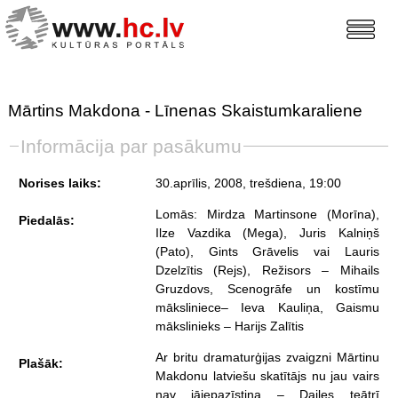
Mārtins Makdona - Līnenas Skaistumkaraliene
Informācija par pasākumu
Norises laiks:
30.aprīlis, 2008, trešdiena
, 19:00
Lomās: Mirdza Martinsone (Morīna),
Piedalās:
Ilze Vazdika (Mega), Juris Kalniņš
(Pato), Gints Grāvelis vai Lauris
Dzelzītis (Rejs), Režisors – Mihails
Gruzdovs, Scenogrāfe un kostīmu
māksliniece– Ieva Kauliņa, Gaismu
mākslinieks – Harijs Zalītis
Ar britu dramaturģijas zvaigzni Mārtinu
Plašāk:
Makdonu latviešu skatītājs nu jau vairs
nav jāiepazīstina – Dailes teātrī