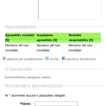
Apmeklējums
Apmeklēs noteikti
Iespējams
Noteikti
(0)
apmeklēs (0)
neapmeklēs (0)
Neviens vēl nav
Neviens vēl nav
Neviens vēl nav
norādījis
norādījis
norādījis
atpakaļ pie pasākumiem
ietvīto
pievieno facebookā
0 komentāri
Komentēšana pieejama visiem.
Komentāra pievienošana
Ar * atzīmētie lauciņi ir jāaizpilda obligāti.
*Vārds: