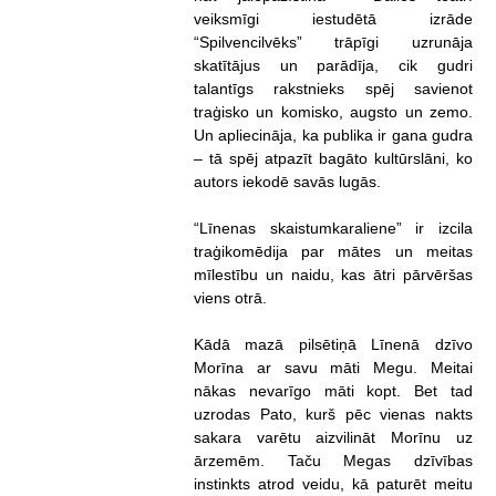
veiksmīgi iestudētā izrāde
“Spilvencilvēks” trāpīgi uzrunāja
skatītājus un parādīja, cik gudri
talantīgs rakstnieks spēj savienot
traģisko un komisko, augsto un zemo.
Un apliecināja, ka publika ir gana gudra
– tā spēj atpazīt bagāto kultūrslāni, ko
autors iekodē savās lugās.
“Līnenas skaistumkaraliene” ir izcila
traģikomēdija par mātes un meitas
mīlestību un naidu, kas ātri pārvēršas
viens otrā.
Kādā mazā pilsētiņā Līnenā dzīvo
Morīna ar savu māti Megu. Meitai
nākas nevarīgo māti kopt. Bet tad
uzrodas Pato, kurš pēc vienas nakts
sakara varētu aizvilināt Morīnu uz
ārzemēm. Taču Megas dzīvības
instinkts atrod veidu, kā paturēt meitu