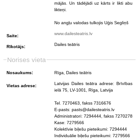
mājās. Un tādējādi uz kārts ir likti abu
likteņi.
No angļu valodas tulkojis Uģis Segliņš
www.dailesteatris.lv
Saite:
Dailes teātris
Rīkotājs:
Norises vieta
Nosaukums:
Rīga, Dailes teātris
Latvijas Dailes teātra adrese: Brīvības
Vietas adrese:
ielā 75, LV-1001, Rīga, Latvija
Tel. 7270463, fakss 7316676
E-pasts: pasts@dailesteatris.lv
Administratori: 7294444, fakss 7270278
Kase: 7279566
Kolektīvie biļešu pieteikumi: 7294444
Individuālie biļešu pieteikumi: 7279566