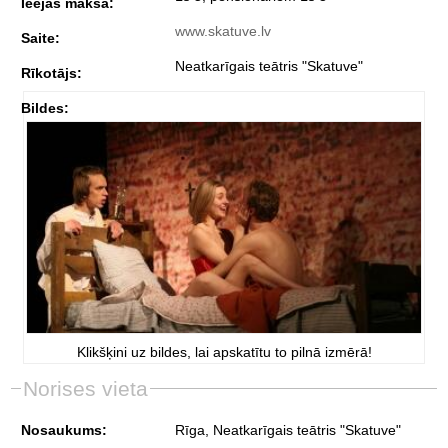
Ieejas maksa:
www.skatuve.lv
Saite:
Neatkarīgais teātris "Skatuve"
Rīkotājs:
Bildes:
Klikšķini uz bildes, lai apskatītu to pilnā izmērā!
Norises vieta
Nosaukums:
Rīga, Neatkarīgais teātris "Skatuve"