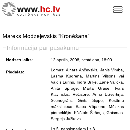
Mareks Modzeļevskis “Kronēšana”
Informācija par pasākumu
Norises laiks:
12.aprīlis, 2008, sestdiena
, 18:00
Lomās: Ainārs Ančevskis, Jānis Vimba,
Piedalās:
Lāsma Kugrēna, Mārtiņš Vilsons vai
Valdis Lūriņš, Indra Briķe, Zane Vaļicka,
Anita Sproģe, Marta Grase, Ivars
Kļavinskis; Režisore: Anna Eižvertiņa;
Scenogrāfs: Gints Sippo; Kostīmu
māksliniece: Baiba Vilipsone; Mūzikas
piemeklējis: Kšištofs Širšeņs; Gaismas:
Sergejs Južkovs
Ls 5, pensionāriem Ls 3