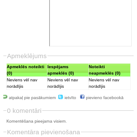
Apmeklējums
Apmeklēs noteikti
Iespējams
Noteikti
(0)
apmeklēs (0)
neapmeklēs (0)
Neviens vēl nav
Neviens vēl nav
Neviens vēl nav
norādījis
norādījis
norādījis
atpakaļ pie pasākumiem
ietvīto
pievieno facebookā
0 komentāri
Komentēšana pieejama visiem.
Komentāra pievienošana