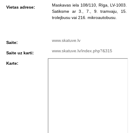
Maskavas iela 108/110, Rīga, LV-1003.
Vietas adrese:
Satiksme ar 3., 7., 9. tramvaju, 15.
trolejbusu vai 216. mikroautobusu.
www.skatuve.lv
Saite:
www.skatuve.lv/index.php?&315
Saite uz karti:
Karte: