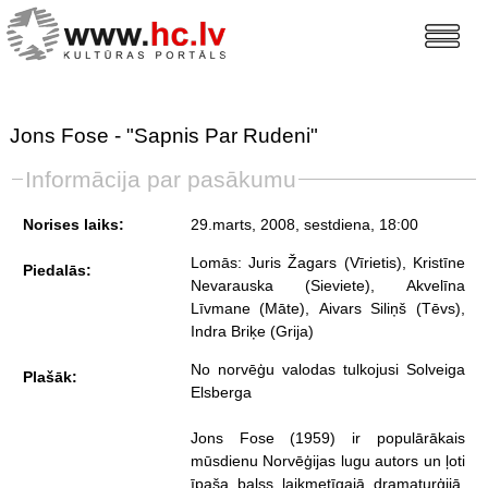
Jons Fose - "Sapnis Par Rudeni"
Informācija par pasākumu
Norises laiks:
29.marts, 2008, sestdiena
, 18:00
Lomās: Juris Žagars (Vīrietis), Kristīne
Piedalās:
Nevarauska (Sieviete), Akvelīna
Līvmane (Māte), Aivars Siliņš (Tēvs),
Indra Briķe (Grija)
No norvēģu valodas tulkojusi Solveiga
Plašāk:
Elsberga
Jons Fose (1959) ir populārākais
mūsdienu Norvēģijas lugu autors un ļoti
īpaša balss laikmetīgajā dramaturģijā.