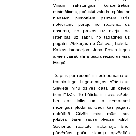
Viņam raksturīgais koncentrētais
minimālisms, poētiskā valoda, spēles ar
niansēm, pustoņiem, pauzēm rada
netveramu pāreju no reālisma uz
absurdu, no prozas uz dzeju, no
īstenības uz sapni, no tagadnes uz
pagātni. Atskaņas no Čehova, Beketa,
Kafkas intonācijām Jona Foses lugās
arvien vairāk vilina teātra režisorus visā
Eiropā.
„Sapnis par rudeni” ir noslēpumaina un
trausla luga. Luga-atmiņas. Vīrietis un
Sieviete, viņu dzīves gaita un cilvēki
tiem līdzās. Te būtisks ir nevis sižets,
bet gan laiks un tā nemanāmi
nežēlīgais plūdums. Gadi, kas pagaist
nebūtībā. Cilvēki mirst mūsu acu
priekšā katru savas dzīves mirkli.
Šodienas realitāte nākamajā brīdī
pārvēršas gaišu skumju apvēdītās