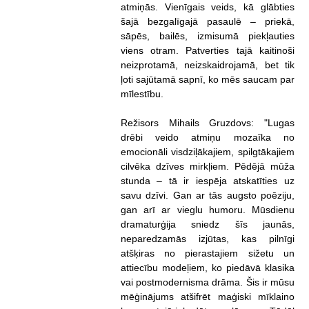
atmiņās. Vienīgais veids, kā glābties
šajā bezgalīgajā pasaulē – priekā,
sāpēs, bailēs, izmisumā piekļauties
viens otram. Patverties tajā kaitinoši
neizprotamā, neizskaidrojamā, bet tik
ļoti sajūtamā sapnī, ko mēs saucam par
mīlestību.
Režisors Mihails Gruzdovs: "Lugas
drēbi veido atmiņu mozaīka no
emocionāli visdziļākajiem, spilgtākajiem
cilvēka dzīves mirkļiem. Pēdējā mūža
stunda – tā ir iespēja atskatīties uz
savu dzīvi. Gan ar tās augsto poēziju,
gan arī ar vieglu humoru. Mūsdienu
dramaturģija sniedz šīs jaunās,
neparedzamās izjūtas, kas pilnīgi
atšķiras no pierastajiem sižetu un
attiecību modeļiem, ko piedāvā klasika
vai postmodernisma drāma. Šis ir mūsu
mēģinājums atšifrēt maģiski mīklaino