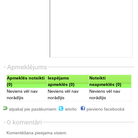
Apmeklējums
Apmeklēs noteikti
Iespējams
Noteikti
(0)
apmeklēs (0)
neapmeklēs (0)
Neviens vēl nav
Neviens vēl nav
Neviens vēl nav
norādījis
norādījis
norādījis
atpakaļ pie pasākumiem
ietvīto
pievieno facebookā
0 komentāri
Komentēšana pieejama visiem.