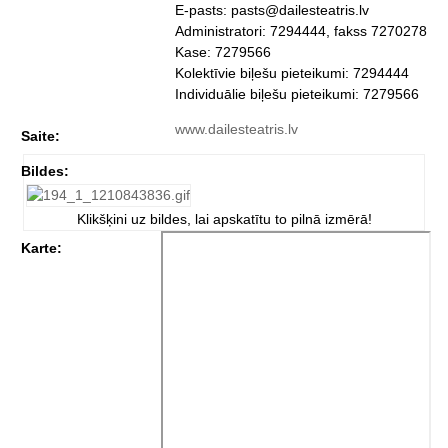
E-pasts: pasts@dailesteatris.lv
Administratori: 7294444, fakss 7270278
Kase: 7279566
Kolektīvie biļešu pieteikumi: 7294444
Individuālie biļešu pieteikumi: 7279566
www.dailesteatris.lv
Saite:
Bildes:
Klikšķini uz bildes, lai apskatītu to pilnā izmērā!
Karte: