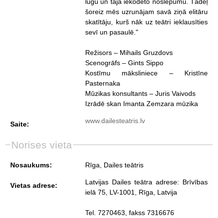
lugu un tajā iekodēto noslēpumu. Tādēļ
šoreiz mēs uzrunājam savā ziņā elitāru
skatītāju, kurš nāk uz teātri ieklausīties
sevī un pasaulē."
Režisors – Mihails Gruzdovs
Scenogrāfs – Gints Sippo
Kostīmu māksliniece – Kristīne
Pasternaka
Mūzikas konsultants – Juris Vaivods
Izrādē skan Imanta Zemzara mūzika
www.dailesteatris.lv
Saite:
Norises vieta
Nosaukums:
Rīga, Dailes teātris
Latvijas Dailes teātra adrese: Brīvības
Vietas adrese:
ielā 75, LV-1001, Rīga, Latvija
Tel. 7270463, fakss 7316676