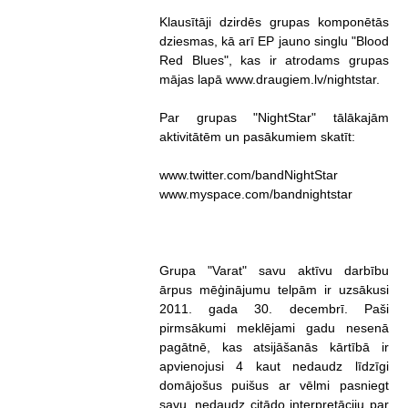
Klausītāji dzirdēs grupas komponētās
dziesmas, kā arī EP jauno singlu "Blood
Red Blues", kas ir atrodams grupas
mājas lapā www.draugiem.lv/nightstar.
Par grupas "NightStar" tālākajām
aktivitātēm un pasākumiem skatīt:
www.twitter.com/bandNightStar
www.myspace.com/bandnightstar
Grupa "Varat" savu aktīvu darbību
ārpus mēģinājumu telpām ir uzsākusi
2011. gada 30. decembrī. Paši
pirmsākumi meklējami gadu nesenā
pagātnē, kas atsijāšanās kārtībā ir
apvienojusi 4 kaut nedaudz līdzīgi
domājošus puišus ar vēlmi pasniegt
savu, nedaudz citādo interpretāciju par