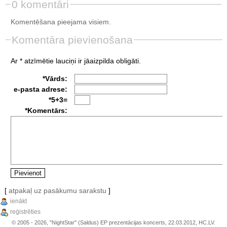
0 komentāri
Komentēšana pieejama visiem.
Komentāra pievienošana
Ar * atzīmētie lauciņi ir jāaizpilda obligāti.
*Vārds:
e-pasta adrese:
*5+3=
*Komentārs:
[
atpakaļ uz pasākumu sarakstu
]
ienākt
reģistrēties
© 2005 - 2026, "NightStar" (Saldus) EP prezentācijas koncerts, 22.03.2012, HC.LV.