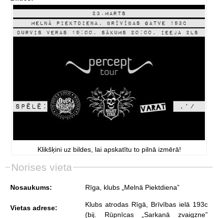
Klikšķini uz bildes, lai apskatītu to pilnā izmērā!
Norises vieta
Nosaukums:
Rīga, klubs „Melnā Piektdiena”
Klubs atrodas Rīgā, Brīvības ielā 193c
Vietas adrese:
(bij. Rūpnīcas „Sarkanā zvaigzne”