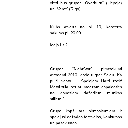
viesi būs grupas "Overburn" (Liepāja)
un "Varat" (Rīga)
Klubs atvērts no pl. 19, koncerta
sākums pl. 20.00.
Ieeja Ls 2.
Grupas "NightStar" pirmsākumi
atrodami 2010. gadā turpat Saldū. Kā
puiši vēsta – "Spēlējam Hard rock/
Metal stilā, bet arī mēdzam iespaidoties
no daudziem dažādiem mūzikas
stiliem."
Grupa kopš tās pirmsākumiem ir
spēlējusi dažādos festivālos, konkursos
un pasākumos.