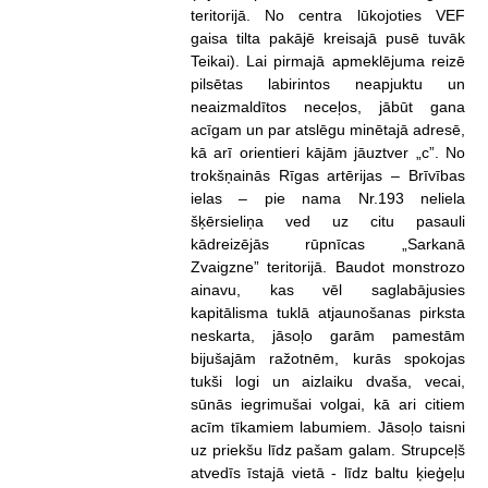
teritorijā. No centra lūkojoties VEF
gaisa tilta pakājē kreisajā pusē tuvāk
Teikai). Lai pirmajā apmeklējuma reizē
pilsētas labirintos neapjuktu un
neaizmaldītos neceļos, jābūt gana
acīgam un par atslēgu minētajā adresē,
kā arī orientieri kājām jāuztver „c”. No
trokšņainās Rīgas artērijas – Brīvības
ielas – pie nama Nr.193 neliela
šķērsieliņa ved uz citu pasauli
kādreizējās rūpnīcas „Sarkanā
Zvaigzne” teritorijā. Baudot monstrozo
ainavu, kas vēl saglabājusies
kapitālisma tuklā atjaunošanas pirksta
neskarta, jāsoļo garām pamestām
bijušajām ražotnēm, kurās spokojas
tukši logi un aizlaiku dvaša, vecai,
sūnās iegrimušai volgai, kā ari citiem
acīm tīkamiem labumiem. Jāsoļo taisni
uz priekšu līdz pašam galam. Strupceļš
atvedīs īstajā vietā - līdz baltu ķieģeļu