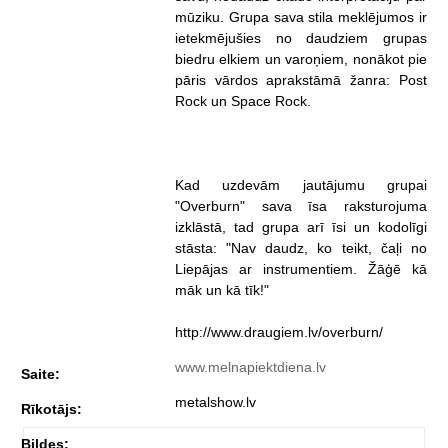
mūziku. Grupa sava stila meklējumos ir
ietekmējušies no daudziem grupas
biedru elkiem un varoņiem, nonākot pie
pāris vārdos aprakstāmā žanra: Post
Rock un Space Rock.
Kad uzdevām jautājumu grupai
"Overburn" sava īsa raksturojuma
izklāstā, tad grupa arī īsi un kodolīgi
stāsta: "Nav daudz, ko teikt, čaļi no
Liepājas ar instrumentiem. Žāģē kā
māk un kā tīk!"
http://www.draugiem.lv/overburn/
www.melnapiektdiena.lv
Saite:
metalshow.lv
Rīkotājs:
Bildes: