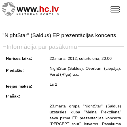
"NightStar" (Saldus) EP prezentācijas koncerts
Informācija par pasākumu
Norises laiks:
22.marts, 2012, ceturtdiena
, 20.00
NightStar (Saldus), Overburn (Liepāja),
Piedalās:
Varat (Rīga) u.c.
Ls 2
Ieejas maksa:
Plašāk:
23.martā grupa "NightStar" (Saldus)
uzstāsies klubā "Melnā Piektdiena"
sava pirmā EP prezentācijas koncerta
"PERCEPT tour" ietvaros. Pasākuma