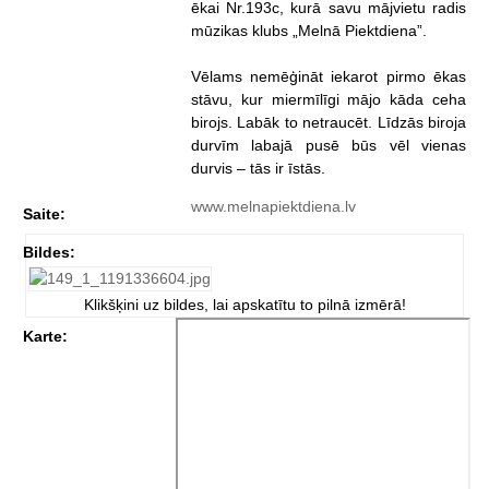
ēkai Nr.193c, kurā savu mājvietu radis
mūzikas klubs „Melnā Piektdiena”.
Vēlams nemēģināt iekarot pirmo ēkas
stāvu, kur miermīlīgi mājo kāda ceha
birojs. Labāk to netraucēt. Līdzās biroja
durvīm labajā pusē būs vēl vienas
durvis – tās ir īstās.
www.melnapiektdiena.lv
Saite:
Bildes:
Klikšķini uz bildes, lai apskatītu to pilnā izmērā!
Karte: