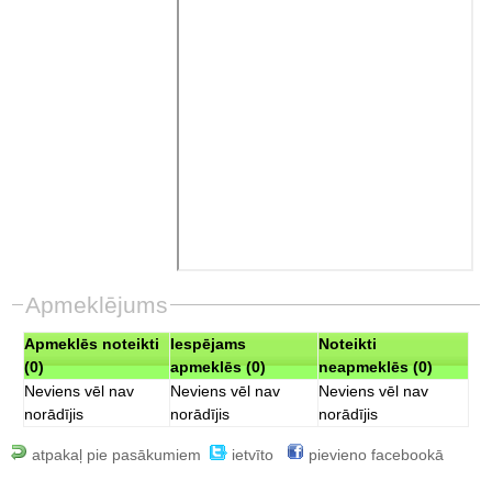
Apmeklējums
Apmeklēs noteikti
Iespējams
Noteikti
(0)
apmeklēs (0)
neapmeklēs (0)
Neviens vēl nav
Neviens vēl nav
Neviens vēl nav
norādījis
norādījis
norādījis
atpakaļ pie pasākumiem
ietvīto
pievieno facebookā