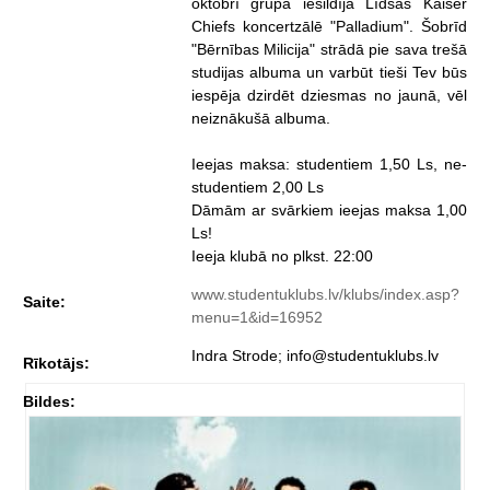
oktobrī grupa iesildīja Līdsas Kaiser
Chiefs koncertzālē "Palladium". Šobrīd
"Bērnības Milicija" strādā pie sava trešā
studijas albuma un varbūt tieši Tev būs
iespēja dzirdēt dziesmas no jaunā, vēl
neiznākušā albuma.
Ieejas maksa: studentiem 1,50 Ls, ne-
studentiem 2,00 Ls
Dāmām ar svārkiem ieejas maksa 1,00
Ls!
Ieeja klubā no plkst. 22:00
www.studentuklubs.lv/klubs/index.asp?
Saite:
menu=1&id=16952
Indra Strode; info@studentuklubs.lv
Rīkotājs:
Bildes: