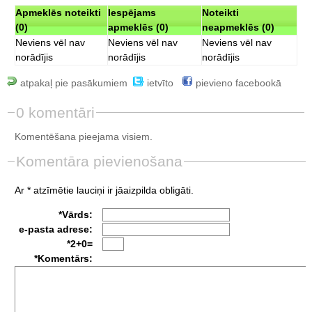
Apmeklēs noteikti
Iespējams
Noteikti
(0)
apmeklēs (0)
neapmeklēs (0)
Neviens vēl nav
Neviens vēl nav
Neviens vēl nav
norādījis
norādījis
norādījis
atpakaļ pie pasākumiem
ietvīto
pievieno facebookā
0 komentāri
Komentēšana pieejama visiem.
Komentāra pievienošana
Ar * atzīmētie lauciņi ir jāaizpilda obligāti.
*Vārds:
e-pasta adrese:
*2+0=
*Komentārs: