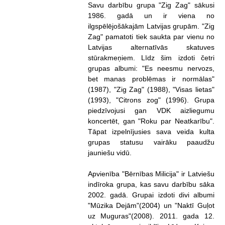
Savu darbību grupa "Zig Zag" sākusi
1986. gadā un ir viena no
ilgspēlējošākajām Latvijas grupām. "Zig
Zag" pamatoti tiek saukta par vienu no
Latvijas alternatīvās skatuves
stūrakmeņiem. Līdz šim izdoti četri
grupas albumi: "Es neesmu nervozs,
bet manas problēmas ir normālas"
(1987), "Zig Zag" (1988), "Visas lietas"
(1993), "Citrons zog" (1996). Grupa
piedzīvojusi gan VDK aizliegumu
koncertēt, gan "Roku par Neatkarību".
Tāpat izpelnījusies sava veida kulta
grupas statusu vairāku paaudžu
jauniešu vidū.
Apvienība "Bērnības Milicija" ir Latviešu
indīroka grupa, kas savu darbību sāka
2002. gadā. Grupai izdoti divi albumi
"Mūzika Dejām"(2004) un "Naktī Guļot
uz Muguras"(2008). 2011. gada 12.