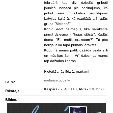
februārī, kad divi dziedāt griboši
jaunieši nonāca pie secinājuma, ka
jādod savs muzikālais ieguldījums
Latvijas kultūrā, kā rezultātā arī radās
grupa "Melansé".
Kopīgi ēdot pelmeņus, tika sarakstīta
pirmā dziesma - "Ingas stāsts". Radās
doma: "Eu, mošk ierakstam?". Tā pēc
neilga laika tapa pirmais ieraksts.
Kopumā mums patīk dažāda veida stili
un mūzikas žanri. Arī dziesmas mums
top dažādos žanros.
Pieteikšanās līdz 1. martam!
melanse.ucoz.lv
Saite:
Kaspars - 26409113, Alvis - 27079986
Rīkotājs:
Bildes: