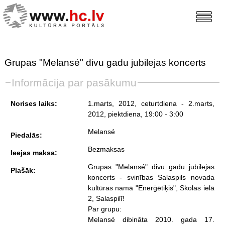
Grupas "Melansé" divu gadu jubilejas koncerts
Informācija par pasākumu
Norises laiks:
1.marts, 2012, ceturtdiena
- 2.marts,
2012, piektdiena
, 19:00 - 3:00
Melansé
Piedalās:
Bezmaksas
Ieejas maksa:
Grupas "Melansé" divu gadu jubilejas
Plašāk:
koncerts - svinības Salaspils novada
kultūras namā "Enerģētiķis", Skolas ielā
2, Salaspilī!
Par grupu:
Melansé dibināta 2010. gada 17.