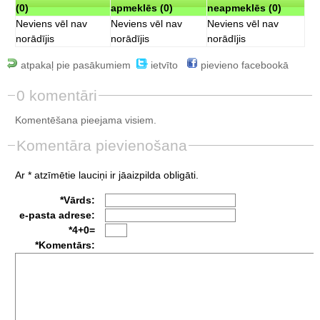
(0)
apmeklēs (0)
neapmeklēs (0)
Neviens vēl nav
Neviens vēl nav
Neviens vēl nav
norādījis
norādījis
norādījis
atpakaļ pie pasākumiem
ietvīto
pievieno facebookā
0 komentāri
Komentēšana pieejama visiem.
Komentāra pievienošana
Ar * atzīmētie lauciņi ir jāaizpilda obligāti.
*Vārds:
e-pasta adrese:
*4+0=
*Komentārs: