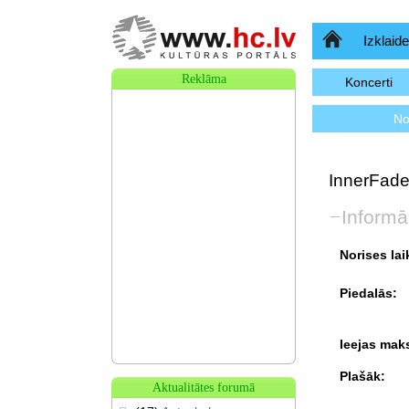
Sākumlapa
Izklaide
Reklāma
Koncerti
No
InnerFade
Informā
Norises lai
Piedalās:
Ieejas mak
Plašāk:
Aktualitātes forumā