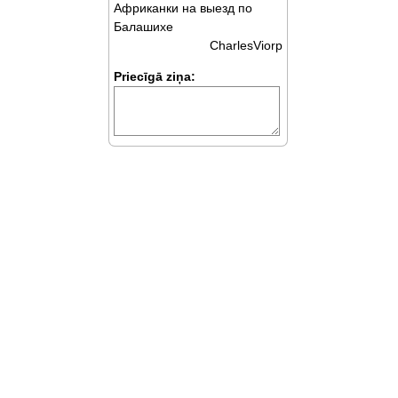
Африканки на выезд по
Балашихе
CharlesViorp
Priecīgā ziņa: