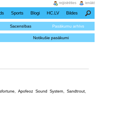
reģistrēties
ienākt
ds
Sports
Blogi
HC.LV
Bildes
Meklēšana
Sacensības
Pasākumu arhīvs
Notikušie pasākumi
isfortune, Apofeoz Sound System, Sandtrout,