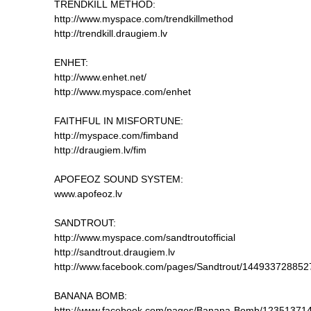
TRENDKILL METHOD:
http://www.myspace.com/trendkillmethod
http://trendkill.draugiem.lv
ENHET:
http://www.enhet.net/
http://www.myspace.com/enhet
FAITHFUL IN MISFORTUNE:
http://myspace.com/fimband
http://draugiem.lv/fim
APOFEOZ SOUND SYSTEM:
www.apofeoz.lv
SANDTROUT:
http://www.myspace.com/sandtroutofficial
http://sandtrout.draugiem.lv
http://www.facebook.com/pages/Sandtrout/14493372885
BANANA BOMB:
http://www.facebook.com/pages/Banana-Bomb/1235137