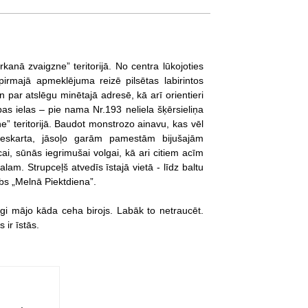
kanā zvaigzne” teritorijā. No centra lūkojoties
pirmajā apmeklējuma reizē pilsētas labirintos
par atslēgu minētajā adresē, kā arī orientieri
bas ielas – pie nama Nr.193 neliela šķērsieliņa
e” teritorijā. Baudot monstrozo ainavu, kas vēl
 neskarta, jāsoļo garām pamestām bijušajām
ai, sūnās iegrimušai volgai, kā ari citiem acīm
am. Strupceļš atvedīs īstajā vietā - līdz baltu
ubs „Melnā Piektdiena”.
gi mājo kāda ceha birojs. Labāk to netraucēt.
 ir īstās.