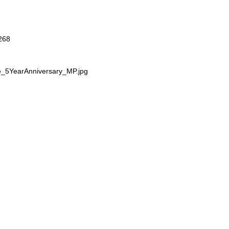
7268
de_5YearAnniversary_MP.jpg