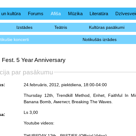
 un kultūra
Forums
Afiša
Mūzika
Literatūra
Dzīvesvei
Izstādes
Teātris
Kultūras pasākumi
tikušie koncerti
Notikušās izrādes
 Fest. 5 Year Anniversary
cija par pasākumu
ks:
24.februāris, 2012, piektdiena
, 18:00-04:00
Thursday 12th, Trendkill Method, Enhet, Faithful In M
Banana Bomb, Аметист, Breaking The Waves.
Ls 3,00
sa:
Youtube videos:
THURSDAY 12th - PASTIES (Official Video) -