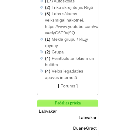
(17)
Autoskolas
(2)
Triku skrejriteņis Rīgā
(5)
Labs sākums
veiksmīgai nākotnei.
https://www.youtube.com/watch?
v=elyG6T9uj9Q
(1)
Meklē grupu / Ищу
группу
(2)
Grupa
(4)
Peintbols ar lokiem un
bultām
(4)
Vēlos iegādāties
apavus internetā
[
Forums
]
Padalies priekā
Labvakar
Labvakar
DuaneGract