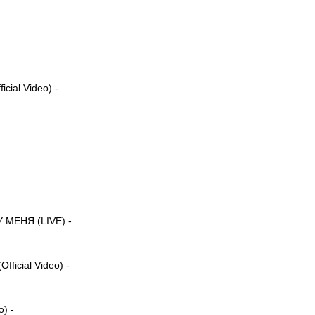
ial Video) -
МЕНЯ (LIVE) -
icial Video) -
o) -