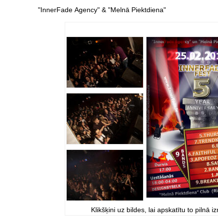
"InnerFade Agency" & "Melnā Piektdiena"
Klikšķini uz bildes, lai apskatītu to pilnā i