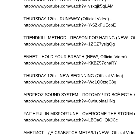
http://www.youtube.com/watch?v=vsxqjk5qLAM
THURSDAY 12th - RUNAWAY (Official Video) -
http://www.youtube.com/watch?v=Y-SZxFUEopE
TRENDKILL METHOD - REASON FOR HATING (NEW!, Offic
http://www.youtube.com/watch?v=1ZCZ7ysjgQg
ENHET - HOLD YOUR BREATH (NEW!, Official Video) -
http://www.youtube.com/watch?v=KKBZ57onaRY
THURSDAY 12th - NEW BEGINNING (Official Video) -
http://www.youtube.com/watch?v=Wq1Q0ztgC8g
APOFEOZ SOUND SYSTEM - ПОТОМУ ЧТО ВСЁ ЕСТЬ У 
http://www.youtube.com/watch?v=0wbuoinaHNg
FAITHFUL IN MISFORTUNE - OVERCOME THE STORM (Off
http://www.youtube.com/watch?v=LBOaC_QKJCc
АМЕТИСТ - ДА СЛАВИТСЯ МЕТАЛЛ (NEW!, Official Vide