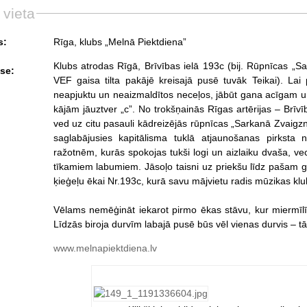
 vieta
s:
Rīga, klubs „Melnā Piektdiena”
Klubs atrodas Rīgā, Brīvības ielā 193c (bij. Rūpnīcas „Sar
se:
VEF gaisa tilta pakājē kreisajā pusē tuvāk Teikai). Lai 
neapjuktu un neaizmaldītos neceļos, jābūt gana acīgam un 
kājām jāuztver „c”. No trokšņainās Rīgas artērijas – Brīvī
ved uz citu pasauli kādreizējās rūpnīcas „Sarkanā Zvaigzn
saglabājusies kapitālisma tuklā atjaunošanas pirksta
ražotnēm, kurās spokojas tukši logi un aizlaiku dvaša, vec
tīkamiem labumiem. Jāsoļo taisni uz priekšu līdz pašam gal
ķieģeļu ēkai Nr.193c, kurā savu mājvietu radis mūzikas kl
Vēlams nemēģināt iekarot pirmo ēkas stāvu, kur miermīlī
Līdzās biroja durvīm labajā pusē būs vēl vienas durvis – tās
www.melnapiektdiena.lv