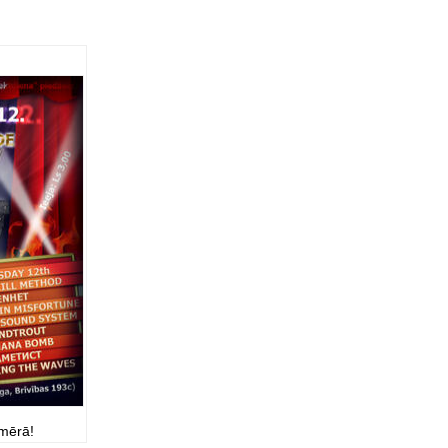
zmērā!