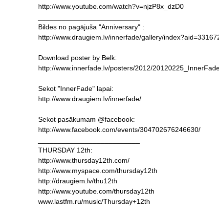
http://www.youtube.com/watch?v=njzP8x_dzD0
__________________________
Bildes no pagājuša "Anniversary" :
http://www.draugiem.lv/innerfade/gallery/index?aid=3316
Download poster by Belk:
http://www.innerfade.lv/posters/2012/20120225_InnerFa
Sekot "InnerFade" lapai:
http://www.draugiem.lv/innerfade/
Sekot pasākumam @facebook:
http://www.facebook.com/events/304702676246630/
__________________________
THURSDAY 12th:
http://www.thursday12th.com/
http://www.myspace.com/thursday12th
http://draugiem.lv/thu12th
http://www.youtube.com/thursday12th
www.lastfm.ru/music/Thursday+12th