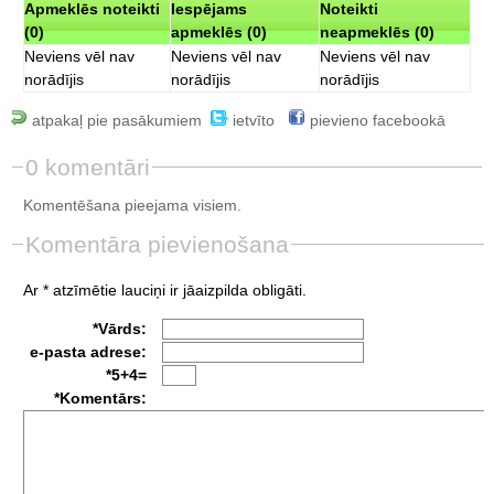
Apmeklēs noteikti
Iespējams
Noteikti
(0)
apmeklēs (0)
neapmeklēs (0)
Neviens vēl nav
Neviens vēl nav
Neviens vēl nav
norādījis
norādījis
norādījis
atpakaļ pie pasākumiem
ietvīto
pievieno facebookā
0 komentāri
Komentēšana pieejama visiem.
Komentāra pievienošana
Ar * atzīmētie lauciņi ir jāaizpilda obligāti.
*Vārds:
e-pasta adrese:
*5+4=
*Komentārs: