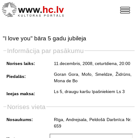
"I love you" bāra 5 gadu jubileja
Informācija par pasākumu
Norises laiks:
11.decembris, 2008, ceturtdiena
, 20:00
Goran Gora, Mofo, Smeldze, Židrūns,
Piedalās:
Mona de Bo
Ls 5, draugu karšu īpašniekiem Ls 3
Ieejas maksa:
Norises vieta
Nosaukums:
Rīga, Andrejsala, Peldošā Darbnīca Nr.
659