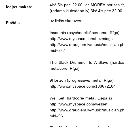
4ls/ 5ls pēc 22.00; ar MOREA norises fly
Ieejas maksa:
(rodams klubsdepo.lv) 3ls/ 4ls pēc 22.00
uz lielās skatuves:
Plašāk:
Insomnia (psychedelic/ screamo, Rīga)
http://www.myspace.com/bezmiegs
http://www.draugiem.lv/music/musician.ph
mid=347
The Black Drummer Is A Slave (hardcore
metalcore, Rīga)
9Horizon (progressive/ metal, Rīga)
http://www.myspace.com/138672184
Well Set (hardcore/ metal, Liepāja)
http://www.myspace.com/wellset
http://www.draugiem.lv/music/musician.ph
mid=961