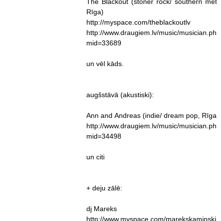
The Blackout (stoner rock/ southern meta
Rīga)
http://myspace.com/theblackoutlv
http://www.draugiem.lv/music/musician.ph
mid=33689
un vēl kāds.
augšstāvā (akustiski):
Ann and Andreas (indie/ dream pop, Rīga)
http://www.draugiem.lv/music/musician.ph
mid=34498
un citi
+ deju zālē:
dj Mareks
http://www.myspace.com/marekskaminski