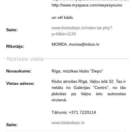
http://www.myspace.com/weyesyouno
un vēl kāds.
www.klubsdepo.lv/index-lat.php?
Saite:
p=8&id=1120
MOREA, morea@inbox.lv
Rīkotājs:
Norises vieta
Nosaukums:
Rīga, mūzikas klubs "Depo"
Klubs atrodas Rīgā, Vaļņu ielā 32. Tas ir
Vietas adrese:
netālu no Galerijas "Centrs", no tās
jādodas pa Vaļņu ielu autoostas
virzienā.
Tālrunis: +371 7220114
www.klubsdepo.lv
Saite: