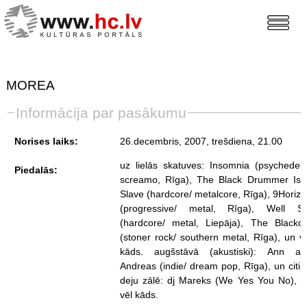
MOREA
Informācija par pasākumu
Norises laiks:
26.decembris, 2007, trešdiena
, 21.00
uz lielās skatuves: Insomnia (psychedeli
Piedalās:
screamo, Rīga), The Black Drummer Is 
Slave (hardcore/ metalcore, Rīga), 9Horiz
(progressive/ metal, Rīga), Well Se
(hardcore/ metal, Liepāja), The Blackou
(stoner rock/ southern metal, Rīga), un v
kāds. augšstāvā (akustiski): Ann an
Andreas (indie/ dream pop, Rīga), un citi.
deju zālē: dj Mareks (We Yes You No), u
vēl kāds.