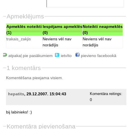
Apmeklējums
Apmeklēs noteikti
Iespējams apmeklēs
Noteikti neapmeklēs
(1)
(0)
(0)
trakais_zakjis
Neviens vēl nav
Neviens vēl nav
norādījis
norādījis
atpakaļ pie pasākumiem
ietvīto
pievieno facebookā
1 komentārs
Komentēšana pieejama visiem.
hepatits
, 29.12.2007. 15:04:43
Komentāra reitings:
0
bij
labinieks!
:)
Komentāra pievienošana