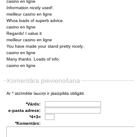
casino
en
ligne
Information
nicely
used!.
meilleur
casino
en
ligne
Whoa
loads
of
superb
advice.
casino
en
ligne
Regards!
I
value
it.
meilleur
casino
en
ligne
You
have
made
your
stand
pretty
nicely..
casino
en
ligne
Many
thanks.
Loads
of
info.
casino
en
ligne
Komentāra pievienošana
Ar * atzīmētie lauciņi ir jāaizpilda obligāti.
*Vārds:
e-pasta adrese:
*4+3=
*Komentārs: