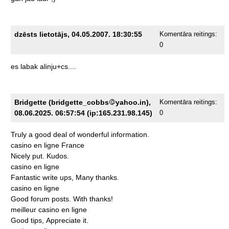
dzēsts lietotājs, 04.05.2007. 18:30:55
Komentāra reitings:
0
es
labak
alinju+cs....
Bridgette (bridgette_cobbs
yahoo.in),
Komentāra reitings:
08.06.2025. 06:57:54 (ip:165.231.98.145)
0
Truly
a
good
deal
of
wonderful
information.
casino
en
ligne
France
Nicely
put.
Kudos.
casino
en
ligne
Fantastic
write
ups,
Many
thanks.
casino
en
ligne
Good
forum
posts.
With
thanks!
meilleur
casino
en
ligne
Good
tips,
Appreciate
it.