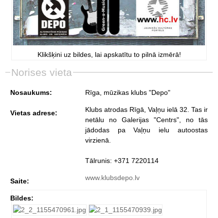
Klikšķini uz bildes, lai apskatītu to pilnā izmērā!
Norises vieta
Nosaukums:
Rīga, mūzikas klubs "Depo"
Klubs atrodas Rīgā, Vaļņu ielā 32. Tas ir
Vietas adrese:
netālu no Galerijas "Centrs", no tās
jādodas pa Vaļņu ielu autoostas
virzienā.
Tālrunis: +371 7220114
www.klubsdepo.lv
Saite:
Bildes: