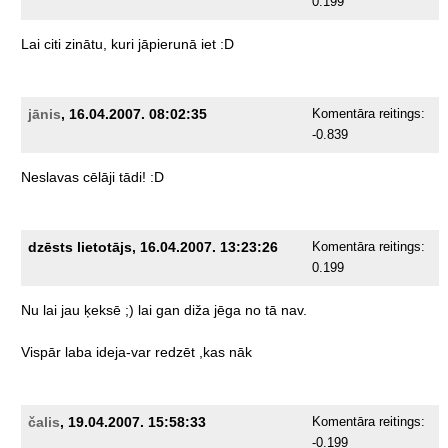
0.199
Lai
citi
zinātu,
kuri
jāpierunā
iet
:D
jānis
, 16.04.2007. 08:02:35
Komentāra reitings:
-0.839
Neslavas
cēlāji
tādi!
:D
dzēsts lietotājs, 16.04.2007. 13:23:26
Komentāra reitings:
0.199
Nu
lai
jau
ķeksē
;)
lai
gan
diža
jēga
no
tā
nav.
Vispār
laba
ideja-var
redzēt
,kas
nāk
čalis
, 19.04.2007. 15:58:33
Komentāra reitings:
-0.199