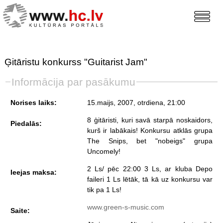
Ģitāristu konkurss "Guitarist Jam"
Informācija par pasākumu
Norises laiks:
15.maijs, 2007, otrdiena
, 21:00
8 ģitāristi, kuri savā starpā noskaidors,
Piedalās:
kurš ir labākais! Konkursu atklās grupa
The Snips, bet "nobeigs" grupa
Uncomely!
2 Ls/ pēc 22:00 3 Ls, ar kluba Depo
Ieejas maksa:
faileri 1 Ls lētāk, tā kā uz konkursu var
tik pa 1 Ls!
www.green-s-music.com
Saite: