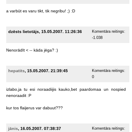
a
varbūt
es
varu
tikt,
tik
negribu!
;)
:D
dzēsts lietotājs, 15.05.2007. 11:26:36
Komentāra reitings:
-1.038
Nenorādīt
<
--
kāda
jēga?
:)
hepatits
, 15.05.2007. 21:39:45
Komentāra reitings:
0
izlabo,ja
tu
esi
noraadiijis
kauko,bet
paardomaa
un
nospied
nenoraadit
:P
kur
tos
flaijerus
var
dabuut???
jānis
, 16.05.2007. 07:38:37
Komentāra reitings: