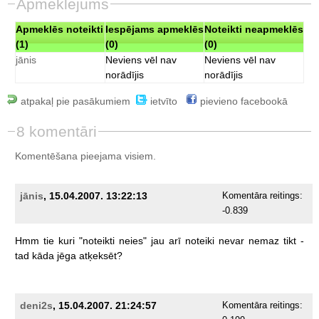
Apmeklējums
Apmeklēs noteikti
Iespējams apmeklēs
Noteikti neapmeklēs
(1)
(0)
(0)
jānis
Neviens vēl nav
Neviens vēl nav
norādījis
norādījis
atpakaļ pie pasākumiem
ietvīto
pievieno facebookā
8 komentāri
Komentēšana pieejama visiem.
jānis
, 15.04.2007. 13:22:13
Komentāra reitings:
-0.839
Hmm
tie
kuri
"noteikti
neies"
jau
arī
noteiki
nevar
nemaz
tikt
-
tad
kāda
jēga
atķeksēt?
deni2s
, 15.04.2007. 21:24:57
Komentāra reitings: