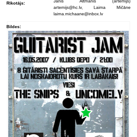
Jānis Altmanis (artemijs)
Rīkotājs:
artemijs@hc.lv, Laima Mičāne
laima.michaane@inbox.lv
Bildes: