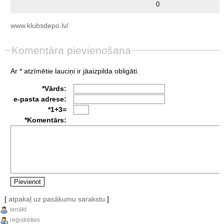
0
www.klubsdepo.lv/
Komentāra pievienošana
Ar * atzīmētie lauciņi ir jāaizpilda obligāti.
*Vārds:
e-pasta adrese:
*1+3=
*Komentārs:
[
atpakaļ uz pasākumu sarakstu
]
ienākt
reģistrēties